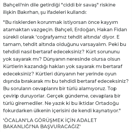
Bahçeli'nin dile getirdiği "ciddi bir savaş" riskine
ilişkin Bakırhan, şu ifadeleri kullandı:
"Bu risklerden korunmak istiyorsan önce kayyım
atamaktan vazgeçin. Bahçeli, Erdoğan, Hakan Fidan
sürekli olarak 'coğrafyamız tehdit altında' diyor. E
tamam, tehdit altında olduğunu varsayalım. Peki bu
tehdidi nasıl bertaraf edeceksiniz? Kürt sorununu
yok sayarak mı? Dünyanın neresinde olursa olsun
Kürtlerin kazandığı hakları yok sayarak mı bertaraf
edeceksiniz? Kürtleri dünyanın her yerinde oyun
dışında bırakarak mı bu tehdidi bertaraf edeceksiniz?
Bu soruların cevaplarını bir türlü alamıyoruz. Top
çevirip duruyorlar. Gerçek gündeme, cevaplara bir
türlü giremediler. Ne yazık ki bu iktidar Ortadoğu
fokurdarken ülkenin içerisini de kendi kaynatıyor."
'ÖCALAN'LA GÖRÜŞMEK İÇİN ADALET
BAKANLIĞI'NA BAŞVURACAĞIZ'