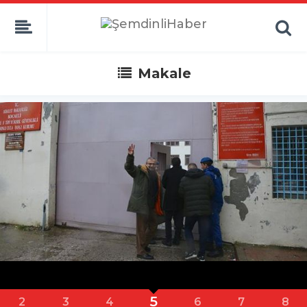
Makale
6
3
4
5
7
8
9