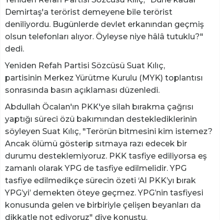
Demirtaş'a terörist demeyene bile terörist
deniliyordu. Bugünlerde devlet erkanından geçmiş
olsun telefonları alıyor. Öyleyse niye hâlâ tutuklu?"
dedi.
Yeniden Refah Partisi Sözcüsü Suat Kılıç,
partisinin Merkez Yürütme Kurulu (MYK) toplantısı
sonrasında basın açıklaması düzenledi.
Abdullah Öcalan'ın PKK'ye silah bırakma çağrısı
yaptığı süreci özü bakımından desteklediklerinin
söyleyen Suat Kılıç, "Terörün bitmesini kim istemez?
Ancak ölümü gösterip sıtmaya razı edecek bir
durumu desteklemiyoruz. PKK tasfiye ediliyorsa eş
zamanlı olarak YPG de tasfiye edilmelidir. YPG
tasfiye edilmedikçe sürecin özeti ‘Al PKK’yı bırak
YPG’yi’ demekten öteye geçmez. YPG’nin tasfiyesi
konusunda gelen ve birbiriyle çelişen beyanları da
dikkatle not ediyoruz" diye konuştu.