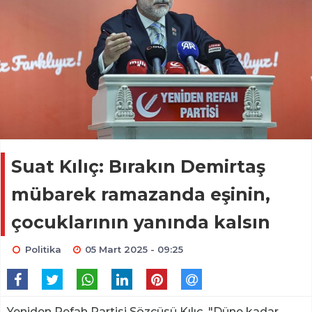
Suat Kılıç: Bırakın Demirtaş
mübarek ramazanda eşinin,
çocuklarının yanında kalsın
Politika
05 Mart 2025 - 09:25
Yeniden Refah Partisi Sözcüsü Kılıç, "Düne kadar