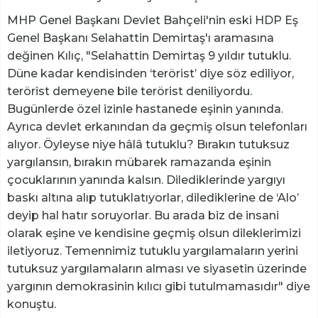
MHP Genel Başkanı Devlet Bahçeli'nin eski HDP Eş
Genel Başkanı Selahattin Demirtaş'ı aramasına
değinen Kılıç, "Selahattin Demirtaş 9 yıldır tutuklu.
Düne kadar kendisinden ‘terörist’ diye söz ediliyor,
terörist demeyene bile terörist deniliyordu.
Bugünlerde özel izinle hastanede eşinin yanında.
Ayrıca devlet erkanından da geçmiş olsun telefonları
alıyor. Öyleyse niye hâlâ tutuklu? Bırakın tutuksuz
yargılansın, bırakın mübarek ramazanda eşinin
çocuklarının yanında kalsın. Dilediklerinde yargıyı
baskı altına alıp tutuklatıyorlar, dilediklerine de ‘Alo’
deyip hal hatır soruyorlar. Bu arada biz de insani
olarak eşine ve kendisine geçmiş olsun dileklerimizi
iletiyoruz. Temennimiz tutuklu yargılamaların yerini
tutuksuz yargılamaların alması ve siyasetin üzerinde
yargının demokrasinin kılıcı gibi tutulmamasıdır" diye
konuştu.