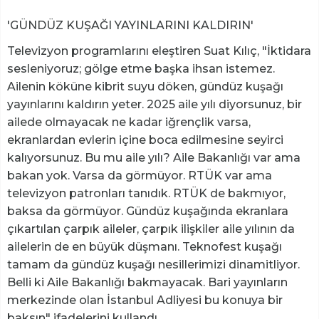
'GÜNDÜZ KUŞAĞI YAYINLARINI KALDIRIN'
Televizyon programlarını eleştiren Suat Kılıç, "İktidara
sesleniyoruz; gölge etme başka ihsan istemez.
Ailenin köküne kibrit suyu döken, gündüz kuşağı
yayınlarını kaldırın yeter. 2025 aile yılı diyorsunuz, bir
ailede olmayacak ne kadar iğrençlik varsa,
ekranlardan evlerin içine boca edilmesine seyirci
kalıyorsunuz. Bu mu aile yılı? Aile Bakanlığı var ama
bakan yok. Varsa da görmüyor. RTÜK var ama
televizyon patronları tanıdık. RTÜK de bakmıyor,
baksa da görmüyor. Gündüz kuşağında ekranlara
çıkartılan çarpık aileler, çarpık ilişkiler aile yılının da
ailelerin de en büyük düşmanı. Teknofest kuşağı
tamam da gündüz kuşağı nesillerimizi dinamitliyor.
Belli ki Aile Bakanlığı bakmayacak. Bari yayınların
merkezinde olan İstanbul Adliyesi bu konuya bir
baksın" ifadelerini kullandı.