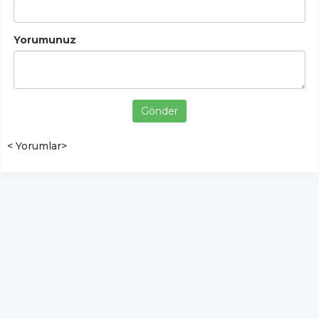
Yorumunuz
Gönder
< Yorumlar>
YUKARI ÇIK
Yazılım:
TE Bilişim