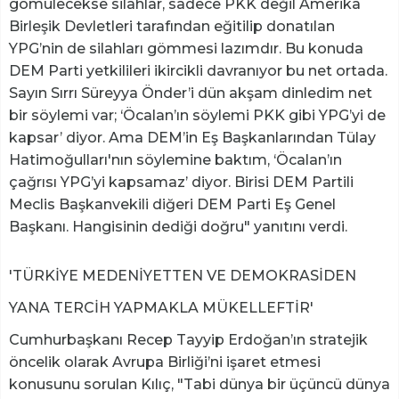
gömülecekse silahlar, sadece PKK değil Amerika
Birleşik Devletleri tarafından eğitilip donatılan
YPG’nin de silahları gömmesi lazımdır. Bu konuda
DEM Parti yetkilileri ikircikli davranıyor bu net ortada.
Sayın Sırrı Süreyya Önder’i dün akşam dinledim net
bir söylemi var; ‘Öcalan’ın söylemi PKK gibi YPG’yi de
kapsar’ diyor. Ama DEM’in Eş Başkanlarından Tülay
Hatimoğulları'nın söylemine baktım, ‘Öcalan’ın
çağrısı YPG’yi kapsamaz’ diyor. Birisi DEM Partili
Meclis Başkanvekili diğeri DEM Parti Eş Genel
Başkanı. Hangisinin dediği doğru" yanıtını verdi.
'TÜRKİYE MEDENİYETTEN VE DEMOKRASİDEN
YANA TERCİH YAPMAKLA MÜKELLEFTİR'
Cumhurbaşkanı Recep Tayyip Erdoğan’ın stratejik
öncelik olarak Avrupa Birliği’ni işaret etmesi
konusunu sorulan Kılıç, "Tabi dünya bir üçüncü dünya