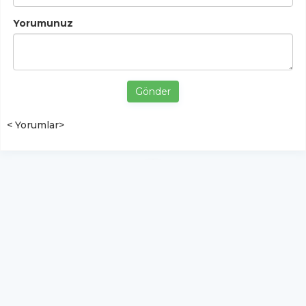
Yorumunuz
Gönder
< Yorumlar>
YUKARI ÇIK
Yazılım:
TE Bilişim
ŞemdinliHaber - Tüm hakları saklıdır.