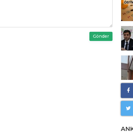
Gönder
AN