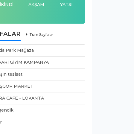
İKİNDİ
AKŞAM
YATSI
YFALAR
Tüm Sayfalar
da Park Mağaza
VARİ GİYİM KAMPANYA
şin tesisat
ŞGÖR MARKET
RA CAFE - LOKANTA
gendik
r