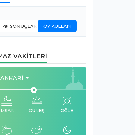
SONUÇLAR
OY KULLAN
AZ VAKİTLERİ
AKKARI
İMSAK
GÜNEŞ
ÖĞLE