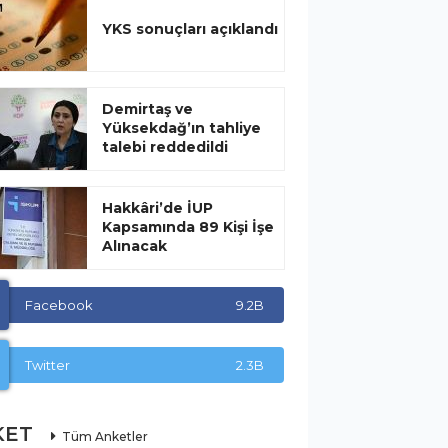
YKS sonuçları açıklandı
Demirtaş ve
Yüksekdağ’ın tahliye
talebi reddedildi
Hakkâri’de İUP
Kapsamında 89 Kişi İşe
Alınacak
Facebook
9.2B
Twitter
2.3B
KET
Tüm Anketler