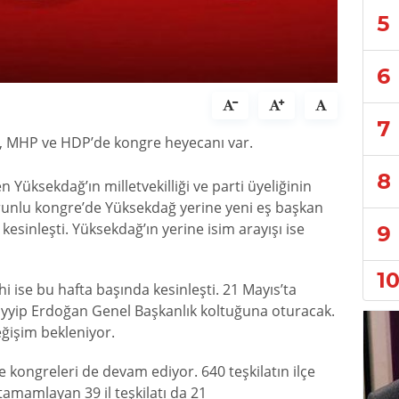
5
6
7
, MHP ve HDP’de kongre heyecanı var.
8
 Yüksekdağ’ın milletvekilliği ve parti üyeliğinin
runlu kongre’de Yüksekdağ yerine yeni eş başkan
kesinleşti. Yüksekdağ’ın yerine isim arayışı ise
9
1
i ise bu hafta başında kesinleşti. 21 Mayıs’ta
yyip Erdoğan Genel Başkanlık koltuğuna oturacak.
işim bekleniyor.
e kongreleri de devam ediyor. 640 teşkilatın ilçe
tamamlayan 39 il teşkilatı da 21