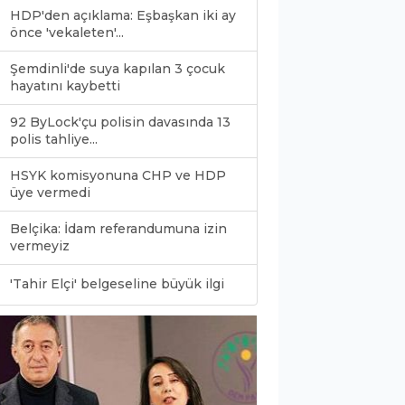
HDP'den açıklama: Eşbaşkan iki ay
önce 'vekaleten'...
Şemdinli'de suya kapılan 3 çocuk
hayatını kaybetti
92 ByLock'çu polisin davasında 13
polis tahliye...
HSYK komisyonuna CHP ve HDP
üye vermedi
Belçika: İdam referandumuna izin
vermeyiz
0
'Tahir Elçi' belgeseline büyük ilgi