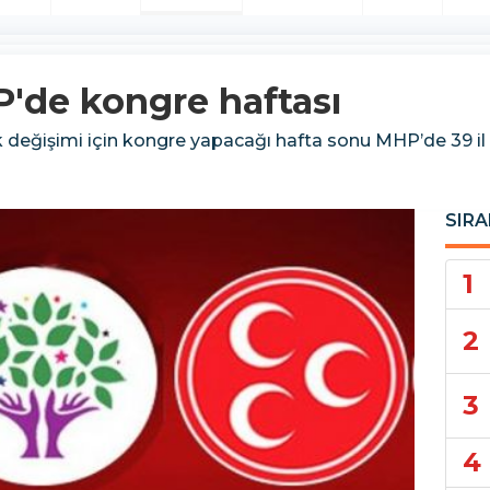
'de kongre haftası
 değişimi için kongre yapacağı hafta sonu MHP’de 39 il 
SIRA
1
2
3
4