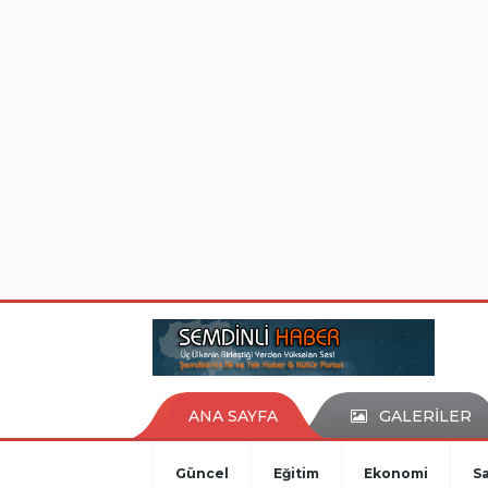
istanbul evden eve nakliyat
eşya depolama
ANA SAYFA
GALERİLER
Güncel
Eğitim
Ekonomi
Sa