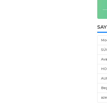
SA
Mo
SÜ
Ava
HO
AU
Be
aze