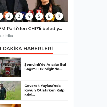
2
3
4
5
6
7
DEM Parti'den CHP'li belediyelere yönelik operasyona tepki
Politika
Politika
 DAKİKA HABERLERİ
Şemdinli’de Arıcılar Bal
Sağımı Etkinliğinde...
Geverok Yaylası’nda
Koyun Otlatırken Kalp
Krizi...