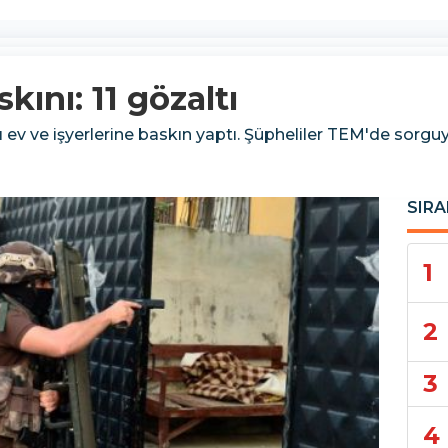
ını: 11 gözaltı
ev ve işyerlerine baskın yaptı. Şüpheliler TEM'de sorguya
SIRA
1
2
3
4