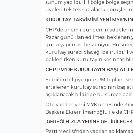
sunum yapıldı. İl il bölge bölge seçi
üyeleri tek tek söz alarak görüşlerini
KURULTAY TAKVİMİNİ YENİ MYK’NI
CHP’de önemli gündem maddelerinden
Pazar günü ilan edilmesi beklenen ye
günü yapılması bekleniyor. Bu süre
kurultay süreci olacağı belirtildi. İl
beklenirken kurultayın kesin tarih
CHP PM’DE KURULTAYIN BAŞLATILM
Edinilen bilgiye göre PM toplantısın
ertelenen kurultay sürecinin başlatı
açıklanacak bildiride bu sürece dair 
Öte yandan yeni MYK öncesinde Kılı
Başkanı Ekrem İmamoğlu ile de CHP
'GEREĞİ HIZLA YERİNE GETİRİLECEK
Parti Meclisi'nden yapılan açıklamada