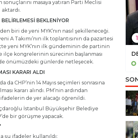
m sonuçlarını masaya yatıran Parti Meclisi
 aktardı.
N BELİRLEMESİ BEKLENİYOR
 biri de yeni MYK’nın nasıl şekilleneceği.
1
ni A Takımı’nın ilk toplantısının da pazartesi
çte yeni MYK’nın ilk gündeminin de partinin
TBMM'de 'İsrail-İran tezkeresi' kabul edildi
 ve ilçe kongrelerinin sürecinin başlanması
i de önümüzdeki günlerde netleşecek.
Politika
ASI KARARI ALDI
SON
da da CHP’nin 14 Mayıs seçimleri sonrasına
lması kararı alındı. PM’nin ardından
ifadelerin de yer alacağı öğrenildi.
çdaroğlu İstanbul Büyükşehir Belediye
’de bir görüşme yapacak.
'
 şu ifadeler kullanıldı: