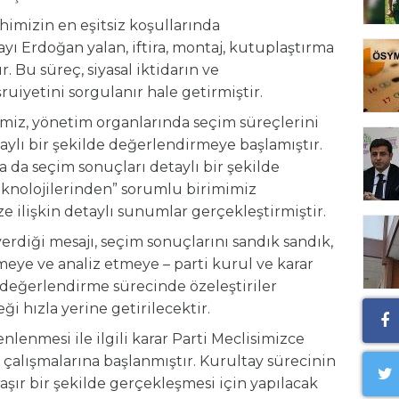
himizin en eşitsiz koşullarında
ı Erdoğan yalan, iftira, montaj, kutuplaştırma
 Bu süreç, siyasal iktidarın ve
iyetini sorgulanır hale getirmiştir.
miz, yönetim organlarında seçim süreçlerini
taylı bir şekilde değerlendirmeye başlamıştır.
 da seçim sonuçları detaylı bir şekilde
 teknolojilerinden” sorumlu birimimiz
 ilişkin detaylı sunumlar gerçekleştirmiştir.
rdiği mesajı, seçim sonuçlarını sandık sandık,
elemeye ve analiz etmeye – parti kurul ve karar
değerlendirme sürecinde özeleştiriler
i hızla yerine getirilecektir.
lenmesi ile ilgili karar Parti Meclisimizce
çalışmalarına başlanmıştır. Kurultay sürecinin
şır bir şekilde gerçekleşmesi için yapılacak