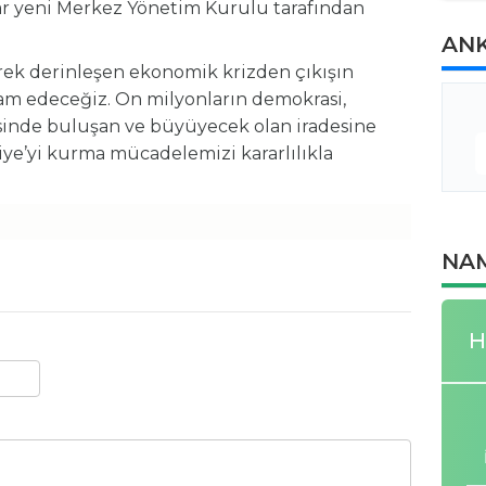
rlar yeni Merkez Yönetim Kurulu tarafından
AN
rek derinleşen ekonomik krizden çıkışın
vam edeceğiz. On milyonların demokrasi,
sinde buluşan ve büyüyecek olan iradesine
kiye’yi kurma mücadelemizi kararlılıkla
NAM
H