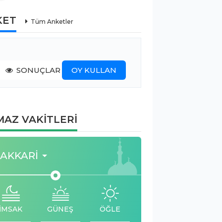
KET
Tüm Anketler
SONUÇLAR
OY KULLAN
AZ VAKİTLERİ
AKKARI
İMSAK
GÜNEŞ
ÖĞLE