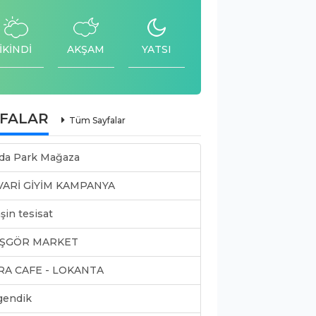
İKİNDİ
AKŞAM
YATSI
YFALAR
Tüm Sayfalar
da Park Mağaza
VARİ GİYİM KAMPANYA
şin tesisat
ŞGÖR MARKET
RA CAFE - LOKANTA
gendik