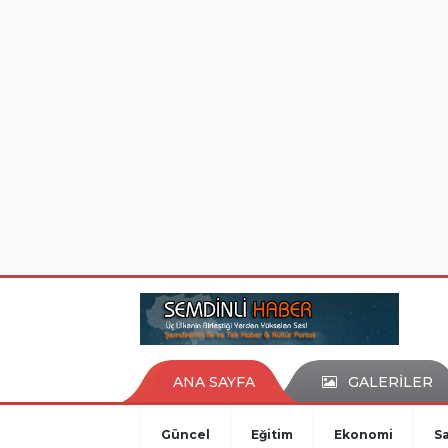
istanbul evden eve nakliyat
eşya depolama
ANA SAYFA
GALERİLER
Güncel
Eğitim
Ekonomi
Sa