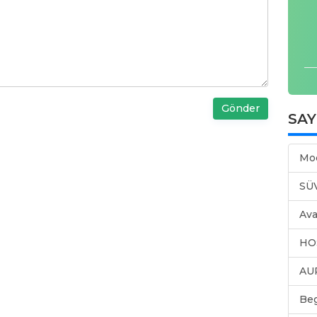
Gönder
SA
Mo
SÜ
Ava
HO
AU
Be