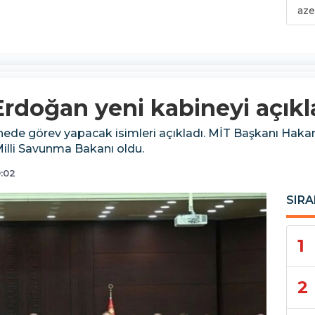
aze
doğan yeni kabineyi açıkl
de görev yapacak isimleri açıkladı. MİT Başkanı Hakan F
illi Savunma Bakanı oldu.
:02
SIRA
1
2