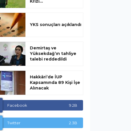
Krizi...
YKS sonuçları açıklandı
Demirtaş ve
Yüksekdağ’ın tahliye
talebi reddedildi
Hakkâri’de İUP
Kapsamında 89 Kişi İşe
Alınacak
Facebook
9.2B
Twitter
2.3B