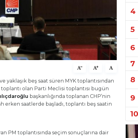
4
5
6
7
8
 ve yaklaşık beş saat süren MYK toplantısından
i toplantı olan Parti Meclisi toplantısı bugün
9
ılıçdaroğlu
başkanlığında toplanan CHP’nin
bah erken saatlerde başladı, toplantı beş saatin
1
an PM toplantısında seçim sonuçlarına dair