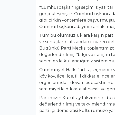
"Cumhurbaşkanlığı seçimi siyasi tari
gerçekleşmiştir. Cumhurbaşkanı aday
gibi çirkin yöntemlere başvurmuştur.
Cumhurbaşkanı adayının ahlaki meşru
Tüm bu olumsuzluklara karşın parti
ve sonuçlarını ilk andan itibaren de
Bugünkü Parti Meclisi toplantımızda
değerlendirilmiş, “bilgi ve iletişim
seçimlerde kullandığımız sistemimize
Cumhuriyet Halk Partisi, seçmenin ve
köy köy, ilçe ilçe, il il dikkatle inc
organlarında – devam edecektir. Bu 
samimiyetle dikkate alınacak ve gereğ
Partimizin Kurultay takviminin düzen
değerlendirilmiş ve takvimlendirme 
parti içi demokrasi kültürümüze yara