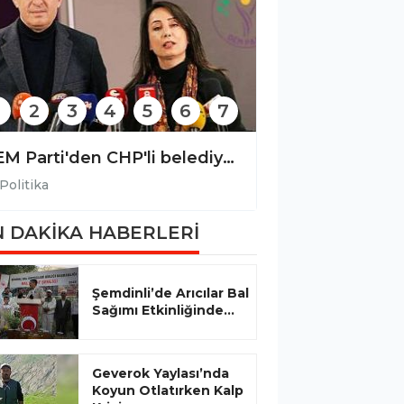
2
3
4
5
6
7
DEM Parti'den CHP'li belediyelere yönelik operasyona tepki
Politika
Politika
 DAKİKA HABERLERİ
Şemdinli’de Arıcılar Bal
Sağımı Etkinliğinde...
Geverok Yaylası’nda
Koyun Otlatırken Kalp