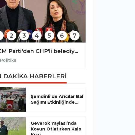
2
3
4
5
6
7
DEM Parti'den CHP'li belediyelere yönelik operasyona tepki
Politika
Politika
 DAKİKA HABERLERİ
Şemdinli’de Arıcılar Bal
Sağımı Etkinliğinde...
Geverok Yaylası’nda
Koyun Otlatırken Kalp
Krizi...