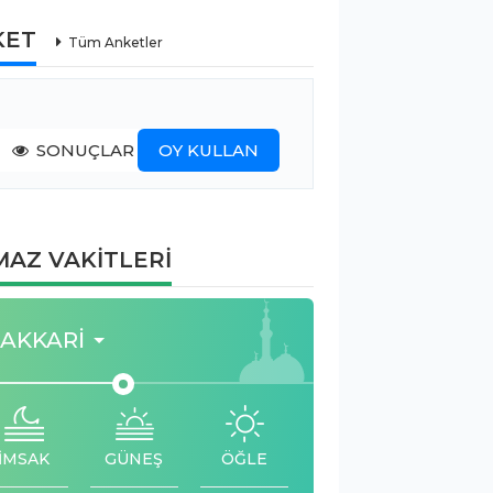
KET
Tüm Anketler
SONUÇLAR
OY KULLAN
AZ VAKİTLERİ
AKKARI
İMSAK
GÜNEŞ
ÖĞLE