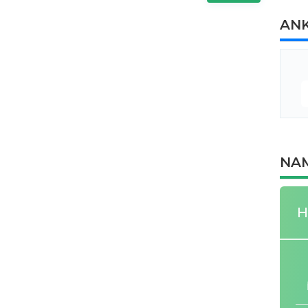
AN
NAM
H