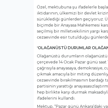
Özel, mektubuna şu ifadelerle başladı
iktidarının, ülkemizi bir devlet krizin
sürüklediği günlerden geçiyoruz. Ü
biçimde bir Anayasa Mahkemesi karar
seçilmiş bir milletvekilinin yargı k
cezaevinde esir tutulduğu günlerde
‘OLAĞANÜSTÜ DURUMLAR OLAĞANÜ
Olağanüstü durumların olağanüstü te
çerçevede 14 Ocak Pazar günü saat 1
çağrısıyla anayasaya, demokrasiye, 
çıkmak amacıyla bir miting düzenliy
cezaevinde bırakılmasının bardağı t
partisinin yarattığı anayasasızlaştır
hep birlikte karşı durmak maksadıyl
ifadelerini kullandı.
Mektup, “Pazar günü Ankara’daki va