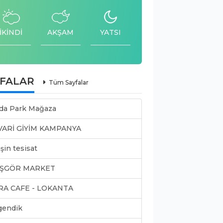
İKİNDİ
AKŞAM
YATSI
YFALAR
Tüm Sayfalar
da Park Mağaza
VARİ GİYİM KAMPANYA
şin tesisat
ŞGÖR MARKET
RA CAFE - LOKANTA
gendik