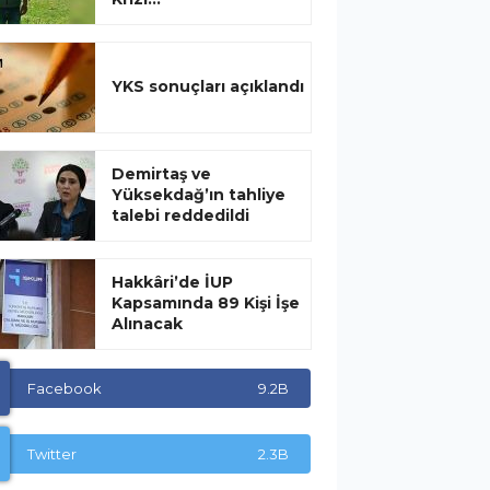
YKS sonuçları açıklandı
Demirtaş ve
Yüksekdağ’ın tahliye
talebi reddedildi
Hakkâri’de İUP
Kapsamında 89 Kişi İşe
Alınacak
Facebook
9.2B
Twitter
2.3B