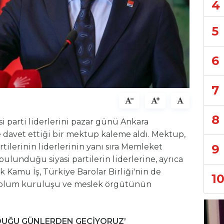
4
5
6
7
8
i parti liderlerini pazar günü Ankara
avet ettiği bir mektup kaleme aldı. Mektup,
9
tilerinin liderlerinin yanı sıra Memleket
 bulunduğu siyasi partilerin liderlerine, ayrıca
 Kamu İş, Türkiye Barolar Birliği'nin de
1
 toplum kuruluşu ve meslek örgütünün
LDUĞU GÜNLERDEN GEÇİYORUZ’