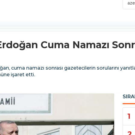
aze
rdoğan Cuma Namazı Sonra
 cuma namazı sonrası gazetecilerin sorularını yanıtladı
ne işaret etti.
SIRA
1
2