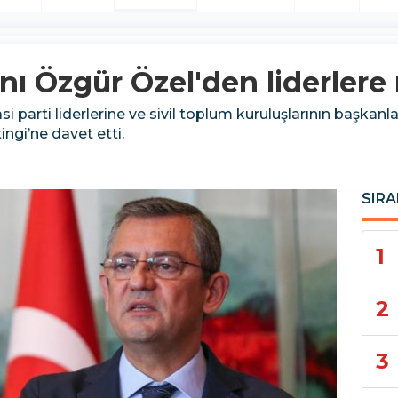
ı Özgür Özel'den liderler
 parti liderlerine ve sivil toplum kuruluşlarının başkanl
ingi’ne davet etti.
SIRA
1
2
3