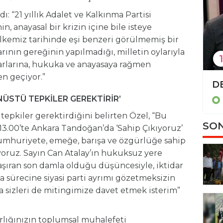
: “21 yıllık Adalet ve Kalkınma Partisi
in, anayasal bir krizin içine bile isteye
lkemiz tarihinde eşi benzeri görülmemiş bir
ının gereğinin yapılmadığı, milletin oylarıyla
1
ararlarına, hukuka ve anayasaya rağmen
n geçiyor.”
TBMM'de 'İsrail-İran tezkeresi' kabul edildi
STÜ TEPKİLER GEREKTİRİR’
Politika
pkiler gerektirdiğini belirten Özel, “Bu
SON
3.00’te Ankara Tandoğan’da ‘Sahip Çıkıyoruz’
cumhuriyete, emeğe, barışa ve özgürlüğe sahip
oruz. Sayın Can Atalay’ın hukuksuz yere
aşıran son damla olduğu düşüncesiyle, iktidar
ma sürecine siyasi parti ayrımı gözetmeksizin
a sizleri de mitingimize davet etmek isterim”
rlığınızın toplumsal muhalefeti