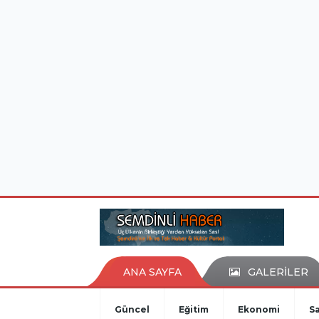
istanbul evden eve nakliyat
eşya depolama
ANA SAYFA
GALERİLER
Güncel
Eğitim
Ekonomi
Sa