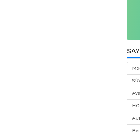
SA
Mo
SÜ
Ava
HO
AU
Be