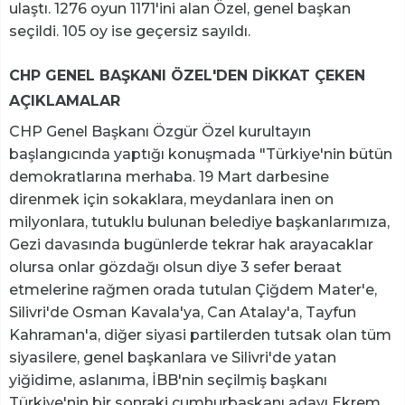
ulaştı. 1276 oyun 1171'ini alan Özel, genel başkan
seçildi. 105 oy ise geçersiz sayıldı.
CHP GENEL BAŞKANI ÖZEL'DEN DİKKAT ÇEKEN
AÇIKLAMALAR
CHP Genel Başkanı Özgür Özel kurultayın
başlangıcında yaptığı konuşmada "Türkiye'nin bütün
demokratlarına merhaba. 19 Mart darbesine
direnmek için sokaklara, meydanlara inen on
milyonlara, tutuklu bulunan belediye başkanlarımıza,
Gezi davasında bugünlerde tekrar hak arayacaklar
olursa onlar gözdağı olsun diye 3 sefer beraat
etmelerine rağmen orada tutulan Çiğdem Mater'e,
Silivri'de Osman Kavala'ya, Can Atalay'a, Tayfun
Kahraman'a, diğer siyasi partilerden tutsak olan tüm
siyasilere, genel başkanlara ve Silivri'de yatan
yiğidime, aslanıma, İBB'nin seçilmiş başkanı
Türkiye'nin bir sonraki cumhurbaşkanı adayı Ekrem