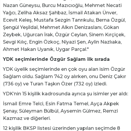
Nazan Güneysu, Burcu Mazıcıoğlu, Mehmet Necati
Yağcı, Zeliha Aksaz Şahbaz, İsmail Atakan Ünver,
Ecevit Keleş, Mustafa Sezgin Tanrıkulu, Berna Özgül,
Şengül Yeşildal, Mehmet Alkın Denizaslanı, Gökan
Zeybek, Uğurcan İrak, Özgür Ceylan, Sinem Kırçiçek,
Sevgi Kılıç, Engin Özkoç, Niyazi Şen, Aylin Nazlıaka,
Ahmet Hakan Uyanık, Uygar Parçal."
YDK seçimlerinde Özgür Sağlam ilk sırada
YDK üyelik seçimlerinde en çok oyu alan isim Özgür
Sağlam oldu. Sağlam 742 oy alırken, onu Deniz Çakır
(736 oy) ve Turan Taşkın Özer (732 oy) izledi.
YDK’nin 15 kişilik kadrosunda ayrıca şu isimler yer aldı:
İsmail Emre Telci, Esin Fatma Temel, Ayça Akpek
Şenay, Süleyman Bülbül, Aysemin Gülmez, Remzi
Kazmaz ve diğerleri.
12 kişilik BKSP listesi üzerinden yapılan seçimde 8