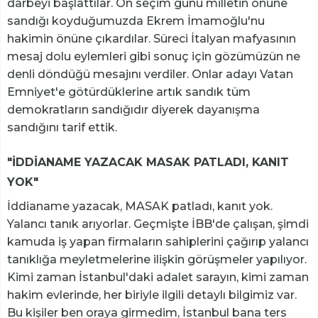
darbeyi başlattılar. Ön seçim günü milletin önüne
sandığı koyduğumuzda Ekrem İmamoğlu'nu
hakimin önüne çıkardılar. Süreci İtalyan mafyasının
mesaj dolu eylemleri gibi sonuç için gözümüzün ne
denli döndüğü mesajını verdiler. Onlar adayı Vatan
Emniyet'e götürdüklerine artık sandık tüm
demokratların sandığıdır diyerek dayanışma
sandığını tarif ettik.
"İDDİANAME YAZACAK MASAK PATLADI, KANIT
YOK"
İddianame yazacak, MASAK patladı, kanıt yok.
Yalancı tanık arıyorlar. Geçmişte İBB'de çalışan, şimdi
kamuda iş yapan firmaların sahiplerini çağırıp yalancı
tanıklığa meyletmelerine ilişkin görüşmeler yapılıyor.
Kimi zaman İstanbul'daki adalet sarayın, kimi zaman
hakim evlerinde, her biriyle ilgili detaylı bilgimiz var.
Bu kişiler ben oraya girmedim, İstanbul bana ters