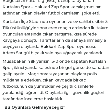
Bölgesel Amatör Lig (BAL) 1. Grup’ta oynanan
Kurtalan Spor – Hakkari Zap Spor karşılaşmasının
ardından çıkan olaylar futbol camiasını şoke etti.
Kurtalan İlçe Stadı’nda oynanan ve ev sahibi ekibin 3-
1’lik üstünlüğüyle sona eren maçın ardından iki takım
oyuncuları arasında çıkan tartışma, kısa sürede
kavgaya dönüştü. Taraftarların da sahaya inmesiyle
büyüyen olaylarda
Hakkari
Zap Spor oyuncusu
Adem Sarıgül bıçaklı saldırıya uğrayarak yaralandı.
Müsabakanın ilk yarısını 3-0 önde kapatan Kurtalan
Spor, ikinci yarıda kalesinde bir gol görse de sahadan
galip ayrıldı. Maç sonrası yaşanan olaylara polis
müdahale ederken, çıkan kavgada birkaç
futbolcunun da yumruklar ve çeşitli cisimlerle
yaralandığı öğrenildi. Olaylarla ilgili güvenlik güçleri
tarafından inceleme başlatıldı.
“Bu Oyunlara Gelmeyeceğiz”