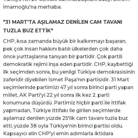
İmamoğlu'na merhaba.
"31 MART'TA AŞILAMAZ DENİLEN CAM TAVANI
TUZLA BUZ ETTİK"
CHP, kısa zamanda büyük bir kalkınmayı başaran,
pek çok insan hakkını batılı ülkelerden çok daha
önce yurttaşlarına tanıyan bir partidir. Çok partili
demokratik rejimi inşa eden partidir. CHP, kaybettiği
ilk seçimden sonra, bu yenilgi Türkiye demokrasisinin
zaferidir diyebilen İsmet Paşa'nın partisidir. 31 Mart
seçimlerinde partimizi 47 yıl sonra birinci parti yapan
millet, AK Parti'yi 22 yıl sonra ilk kez 2. parti
konumuna düşürdü. Partimiz hiçbir parti ile ittifak
yapmadan, Türkiye ittifakı ile girilen seçimlerde
aşılamaz denilen yüzde 25'lik cam tavanı tuzla buz
etti, yüzde 38 oyla Türkiye'nin birinci partisi oldu.
Kapsayıcı elin CHP'yi emin adımlarla iktidara