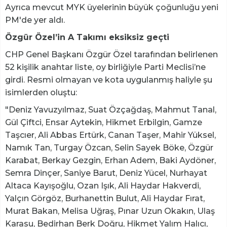
Ayrıca mevcut MYK üyelerinin büyük çoğunluğu yeni
PM'de yer aldı.
Özgür Özel’in A Takımı eksiksiz geçti
CHP Genel Başkanı Özgür Özel tarafından belirlenen
52 kişilik anahtar liste, oy birliğiyle Parti Meclisi’ne
girdi. Resmi olmayan ve kota uygulanmış haliyle şu
isimlerden oluştu:
"Deniz Yavuzyılmaz, Suat Özçağdaş, Mahmut Tanal,
Gül Çiftci, Ensar Aytekin, Hikmet Erbilgin, Gamze
Taşcıer, Ali Abbas Ertürk, Canan Taşer, Mahir Yüksel,
Namık Tan, Turgay Özcan, Selin Sayek Böke, Özgür
Karabat, Berkay Gezgin, Erhan Adem, Baki Aydöner,
Semra Dinçer, Saniye Barut, Deniz Yücel, Nurhayat
Altaca Kayışoğlu, Ozan Işık, Ali Haydar Hakverdi,
Yalçın Görgöz, Burhanettin Bulut, Ali Haydar Fırat,
Murat Bakan, Melisa Uğraş, Pınar Uzun Okakın, Ulaş
Karasu, Bedirhan Berk Doğru, Hikmet Yalım Halıcı,