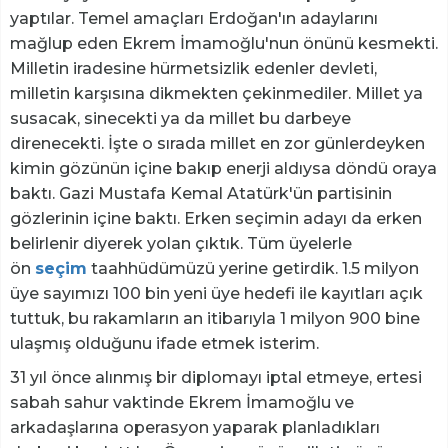
yaptılar. Temel amaçları Erdoğan'ın adaylarını
mağlup eden Ekrem İmamoğlu'nun önünü kesmekti.
Milletin iradesine hürmetsizlik edenler devleti,
milletin karşısına dikmekten çekinmediler. Millet ya
susacak, sinecekti ya da millet bu darbeye
direnecekti. İşte o sırada millet en zor günlerdeyken
kimin gözünün içine bakıp enerji aldıysa döndü oraya
baktı. Gazi Mustafa Kemal Atatürk'ün partisinin
gözlerinin içine baktı. Erken seçimin adayı da erken
belirlenir diyerek yolan çıktık. Tüm üyelerle
ön
seçim
taahhüdümüzü yerine getirdik. 1.5 milyon
üye sayımızı 100 bin yeni üye hedefi ile kayıtları açık
tuttuk, bu rakamların an itibarıyla 1 milyon 900 bine
ulaşmış olduğunu ifade etmek isterim.
31 yıl önce alınmış bir diplomayı iptal etmeye, ertesi
sabah sahur vaktinde Ekrem İmamoğlu ve
arkadaşlarına operasyon yaparak planladıkları