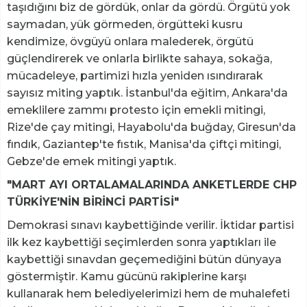
taşıdığını biz de gördük, onlar da gördü. Örgütü yok
saymadan, yük görmeden, örgütteki kusru
kendimize, övgüyü onlara malederek, örgütü
güçlendirerek ve onlarla birlikte sahaya, sokağa,
mücadeleye, partimizi hızla yeniden ısındırarak
sayısız miting yaptık. İstanbul'da eğitim, Ankara'da
emeklilere zammı protesto için emekli mitingi,
Rize'de çay mitingi, Hayabolu'da buğday, Giresun'da
fındık, Gaziantep'te fıstık, Manisa'da çiftçi mitingi,
Gebze'de emek mitingi yaptık.
"MART AYI ORTALAMALARINDA ANKETLERDE CHP
TÜRKİYE'NİN BİRİNCİ PARTİSİ"
Demokrasi sınavı kaybettiğinde verilir. İktidar partisi
ilk kez kaybettiği seçimlerden sonra yaptıkları ile
kaybettiği sınavdan geçemediğini bütün dünyaya
göstermiştir. Kamu gücünü rakiplerine karşı
kullanarak hem belediyelerimizi hem de muhalefeti