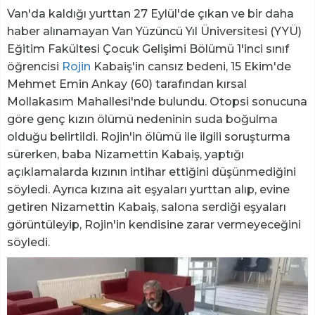
Van'da kaldığı yurttan 27 Eylül'de çıkan ve bir daha
haber alınamayan Van Yüzüncü Yıl Üniversitesi (YYÜ)
Eğitim Fakültesi Çocuk Gelişimi Bölümü 1'inci sınıf
öğrencisi
Rojin
Kabaiş'in cansız bedeni, 15 Ekim'de
Mehmet Emin Ankay (60) tarafından kırsal
Mollakasım Mahallesi'nde bulundu. Otopsi sonucuna
göre genç kızın ölümü nedeninin suda boğulma
olduğu belirtildi. Rojin'in ölümü ile ilgili soruşturma
sürerken, baba Nizamettin Kabaiş, yaptığı
açıklamalarda kızının intihar ettiğini düşünmediğini
söyledi. Ayrıca kızına ait eşyaları yurttan alıp, evine
getiren Nizamettin Kabaiş, salona serdiği eşyaları
görüntüleyip, Rojin'in kendisine zarar vermeyeceğini
söyledi.