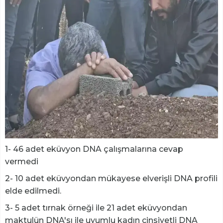
1- 46 adet eküvyon DNA çalışmalarına cevap
vermedi
2- 10 adet eküvyondan mükayese elverişli DNA profili
elde edilmedi.
3- 5 adet tırnak örneği ile 21 adet eküvyondan
maktulün DNA'sı ile uyumlu kadın cinsiyetli DNA