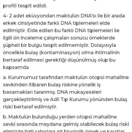
profili tespit edildi.
4- 2 adet eküvyondan maktulün DNA'sı ile bir arada
erkek cinsiyetinde farklı DNA tiplemeleri elde
edilmiştir. Elde edilen bu farklı DNA tiplemeleri ile
ilgili ön inceleme çalışmaları sonucu örneklerde
şüpheli bir bulgu tespit edilmemiştir. Dolayısıyla
öncelikle bulaş (kontaminasyon) olma ihtimalinin
bertaraf edilmesi gerektiği düşünülmüş olup bu
kapsamda
a. Kurumumuz tarafından maktulün otopsi mahalline
sevkinden itibaren bulaş riskine yönelik iş
basamakları taranmış. DNA mukayeseleri
gerçekleştirilmiş ve Adli Tıp Kurumu yönünden bulaş
riski bertaraf edilmiştir.
b. Maktulün bulunduğu yerden otopsi mahalline
sevki sırasında meydana gelmiş olabilecek bulaş riski
elimizde ilgili şahıslara ait biyolojik örnek ve kayıtlar