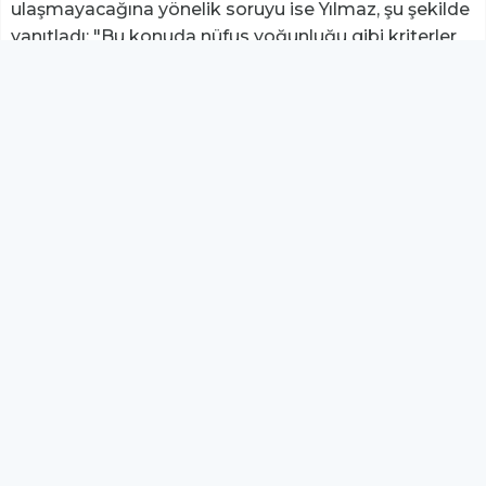
ulaşmayacağına yönelik soruyu ise Yılmaz, şu şekilde
yanıtladı: "Bu konuda nüfus yoğunluğu gibi kriterler
dikkate alınıyor. Mühendislik birimimiz gerekli
araştırmaları yapıyor ve ilçeleri öncelik sırasına
koyuyor. Yatırım programına alınırsa, neden
olmasın?"
Hava kirliliği düşecek Yüksekova’ya doğal gazın
verilmesiyle bölgedeki hava kirliliğinin önemli ölçüde
azalacağına dikkat çeken Yılmaz, "Doğal gazın
kullanımıyla birlikte hava kirliliği çok daha düşük
seviyelere inecek. Bu, hem çevre hem de halk sağlığı
açısından büyük bir kazanım olacak" ifadelerini
kullandı
.
/ Yüksekova Haber
Etiketler
#Yüksekova
#BOTAŞ