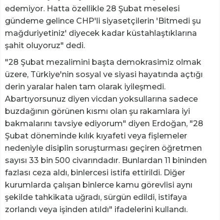
edemiyor. Hatta özellikle 28 Şubat meselesi
gündeme gelince CHP'li siyasetçilerin 'Bitmedi şu
mağduriyetiniz' diyecek kadar küstahlaştıklarına
şahit oluyoruz" dedi.
"28 Şubat mezalimini başta demokrasimiz olmak
üzere, Türkiye'nin sosyal ve siyasi hayatında açtığı
derin yaralar halen tam olarak iyileşmedi.
Abartıyorsunuz diyen vicdan yoksullarına sadece
buzdağının görünen kısmı olan şu rakamlara iyi
bakmalarını tavsiye ediyorum" diyen Erdoğan, "28
Şubat döneminde kılık kıyafeti veya fişlemeler
nedeniyle disiplin soruşturması geçiren öğretmen
sayısı 33 bin 500 civarındadır. Bunlardan 11 bininden
fazlası ceza aldı, binlercesi istifa ettirildi. Diğer
kurumlarda çalışan binlerce kamu görevlisi aynı
şekilde tahkikata uğradı, sürgün edildi, istifaya
zorlandı veya işinden atıldı" ifadelerini kullandı.