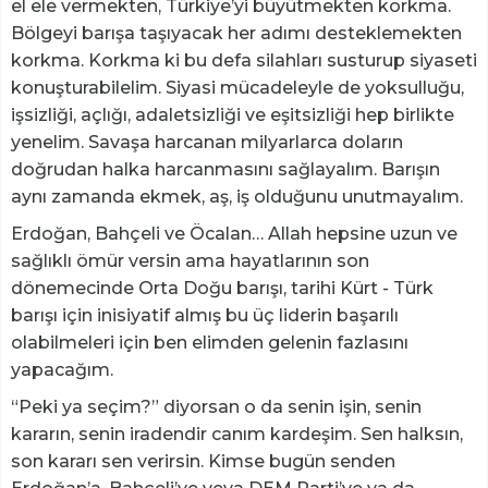
el ele vermekten, Türkiye’yi büyütmekten korkma.
Bölgeyi barışa taşıyacak her adımı desteklemekten
korkma. Korkma ki bu defa silahları susturup siyaseti
konuşturabilelim. Siyasi mücadeleyle de yoksulluğu,
işsizliği, açlığı, adaletsizliği ve eşitsizliği hep birlikte
yenelim. Savaşa harcanan milyarlarca doların
doğrudan halka harcanmasını sağlayalım. Barışın
aynı zamanda ekmek, aş, iş olduğunu unutmayalım.
Erdoğan, Bahçeli ve Öcalan… Allah hepsine uzun ve
sağlıklı ömür versin ama hayatlarının son
dönemecinde Orta Doğu barışı, tarihi Kürt - Türk
barışı için inisiyatif almış bu üç liderin başarılı
olabilmeleri için ben elimden gelenin fazlasını
yapacağım.
“Peki ya seçim?” diyorsan o da senin işin, senin
kararın, senin iradendir canım kardeşim. Sen halksın,
son kararı sen verirsin. Kimse bugün senden