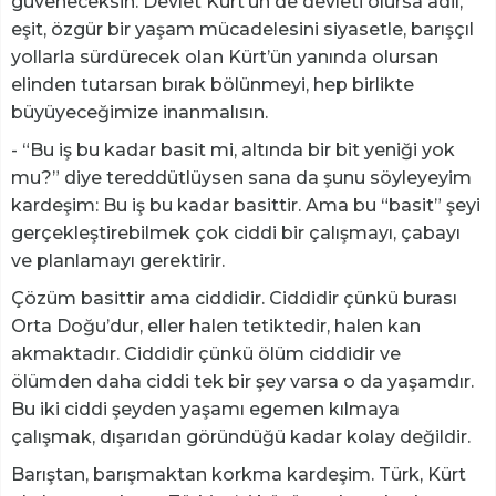
güveneceksin. Devlet Kürt’ün de devleti olursa adil,
eşit, özgür bir yaşam mücadelesini siyasetle, barışçıl
yollarla sürdürecek olan Kürt’ün yanında olursan
elinden tutarsan bırak bölünmeyi, hep birlikte
büyüyeceğimize inanmalısın.
- “Bu iş bu kadar basit mi, altında bir bit yeniği yok
mu?” diye tereddütlüysen sana da şunu söyleyeyim
kardeşim: Bu iş bu kadar basittir. Ama bu “basit” şeyi
gerçekleştirebilmek çok ciddi bir çalışmayı, çabayı
ve planlamayı gerektirir.
Çözüm basittir ama ciddidir. Ciddidir çünkü burası
Orta Doğu’dur, eller halen tetiktedir, halen kan
akmaktadır. Ciddidir çünkü ölüm ciddidir ve
ölümden daha ciddi tek bir şey varsa o da yaşamdır.
Bu iki ciddi şeyden yaşamı egemen kılmaya
çalışmak, dışarıdan göründüğü kadar kolay değildir.
Barıştan, barışmaktan korkma kardeşim. Türk, Kürt