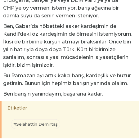
Erdoğan’a, Bahçeli’ye veya DEM Parti’ye ya da
CHP’ye oy vermeni istemiyor, barış ağacına bir
damla suyu da senin vermen isteniyor.
Ben, Gabar’da nöbetteki asker kardeşimin de
Kandil’deki öz kardeşimin de ölmesini istemiyorum.
İkisi de birbirine kurşun atmayı bıraksınlar. Önce bin
yılın hatırıyla doya doya Türk, Kürt birbirimize
sarılalım, sonrası siyasi mücadelenin, siyasetçilerin
işidir, bizim işimizdir.
Bu Ramazan ayı artık kalıcı barış, kardeşlik ve huzur
getirsin. Bunun için hepimiz barışın yanında olalım.
Ben barışın yanındayım, başarana kadar.
Etiketler
#Selahattin Demirtaş