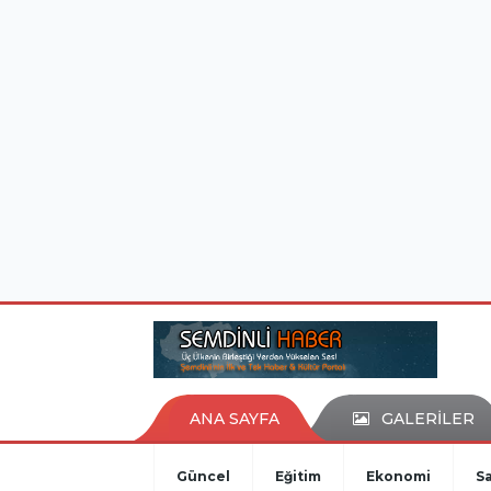
istanbul evden eve nakliyat
eşya depolama
ANA SAYFA
GALERİLER
Güncel
Eğitim
Ekonomi
Sa