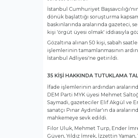
İstanbul Cumhuriyet Başsavcılığı'nı
dönük başlattığı soruşturma kapsamı
baskınlarında aralarında gazeteci, se
kişi 'örgüt üyesi olmak' iddiasıyla göz
Gözaltına alınan 50 kişi, sabah saat
işlemlerinin tamamlanmasının ardınd
İstanbul Adliyesi'ne getirildi.
35 KİŞİ HAKKINDA TUTUKLAMA TA
İfade işlemlerinin ardından araları
DEM Parti MYK üyesi Mehmet Saltoğlu
Saymadi, gazeteciler Elif Akgül ve E
sanatçı Pınar Aydınlar'ın da araları
mahkemeye sevk edildi.
Filor Uluk, Mehmet Turp, Ender İmr
Güven, Yıldız İmrek, İzzettin Yaman,