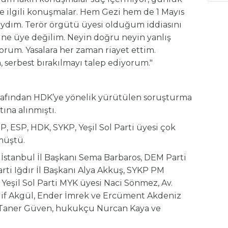
le ilgili konuşmalar. Hem Gezi hem de 1 Mayıs
aydım. Terör örgütü üyesi olduğum iddiasını
ne üye değilim. Neyin doğru neyin yanlış
orum. Yasalara her zaman riayet ettim.
 serbest bırakılmayı talep ediyorum."
arafından HDK’ye yönelik yürütülen soruşturma
ına alınmıştı.
, ESP, HDK, SYKP, Yeşil Sol Parti üyesi çok
müştü.
 İstanbul İl Başkanı Sema Barbaros, DEM Parti
ti Iğdır İl Başkanı Alya Akkuş, SYKP PM
 Yeşil Sol Parti MYK üyesi Naci Sönmez, Av.
, Elif Akgül, Ender İmrek ve Ercüment Akdeniz
m Taner Güven, hukukçu Nurcan Kaya ve