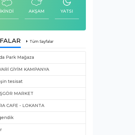
İKİNDİ
AKŞAM
YATSI
YFALAR
Tüm Sayfalar
da Park Mağaza
VARİ GİYİM KAMPANYA
şin tesisat
ŞGÖR MARKET
RA CAFE - LOKANTA
gendik
r