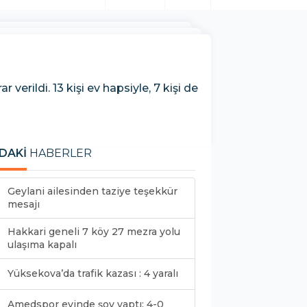
rildi. 13 kişi ev hapsiyle, 7 kişi de
DAKİ
HABERLER
Geylani ailesinden taziye teşekkür
mesajı
Hakkari geneli 7 köy 27 mezra yolu
ulaşıma kapalı
Yüksekova’da trafik kazası : 4 yaralı
Amedspor evinde şov yaptı: 4-0