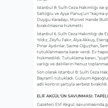
İstanbul 8. Sulh Ceza Hakimliği ise
Saltoğlu ve Ayşe Panuş’un "kaçma ş
Duygu Karadayı, Mürvet Hande Bultan 
bırakılmasına hükmetti.
İstanbul 6. Sulh Ceza Hakimliği de E
Yıldız, Zeyfu Fakir, Alya Akkuş, Ese
Pınar Aydınlar, Saime Oğuzhan, Se
tutuklanmasına karar verdi. Ev hapsi 
hükmedildi. Tutuklama kararı, "şüph
varlığı ve delillerin henüz toplanmam
Son olarak İstanbul 8. Sulh Ceza Ha
Bayram’ı tutukladı. Gülsüm Ağaoğlu, 
adli kontrol şartıyla serbest bırakıldı.
ELİF AKGÜL'ÜN SAVUNMASI: TAPEL
Gazeteci Elif Akgül, savunmasında g