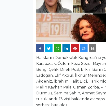
Halkların Demokratik Kongresi'ne yö
Karabacak, Özlem Feza Sezer Bayram
Bengi Çelik, Dilek Posl, Erkin Barın 
Erdoğan, Elif Akgül, İlknur Meleng
Akdeniz, İbrahim Halit Elçi, Tarık Yı
Melih Kayhan Pala, Osman Zorba, Pı
Durmuş, Semiha Şahin, Ahmet Sayma
tutuklandı. 13 kişi hakkında ev hapsi k
serbest bırakıldı.