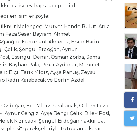
kında ise ev hapsi talep edildi.
dilen isimler şöyle:
y, İlknur Melengeç, Mürvet Hande Bulut, Atila
em Feza Seser Bayram, Ahmet
ğaoğlu, Ercüment Akdeniz, Erkin Barin
i Çelik, Şengül Erdoğan, Aynur
 Posl, Esengül Demir, Osman Zorba, Sema
lih Kayhan Pala, Pınar Aydınlar, Mehmet
it Elçi, Tarık Yıldız, Ayşa Panuş, Zeysu
kup Kadri Karabacak ve Berfin Azdal.
la Özdoğan, Ece Yıldız Karabacak, Özlem Feza
 Aynur Cengiz, Ayşe Bengi Çelik, Dilek Posl,
 Melek Kızılcaok, Şengül Erdoğan hakkında,
e şüphesi" gerekçeleriyle tutuklama kararı