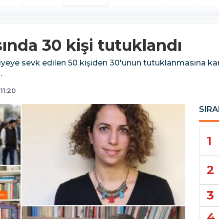
nda 30 kişi tutuklandı
e sevk edilen 50 kişiden 30'unun tutuklanmasına karar ve
.
11:20
SIRA
1
2
3
4