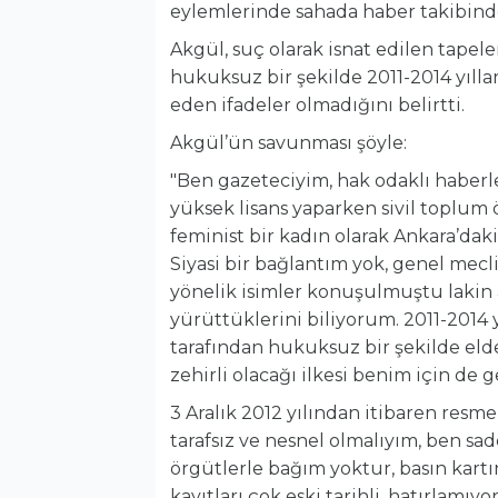
eylemlerinde sahada haber takibind
Akgül, suç olarak isnat edilen tapel
hukuksuz bir şekilde 2011-2014 yılla
eden ifadeler olmadığını belirtti.
Akgül’ün savunması şöyle:
"Ben gazeteciyim, hak odaklı haberl
yüksek lisans yaparken sivil toplum 
feminist bir kadın olarak Ankara’daki
Siyasi bir bağlantım yok, genel mecl
yönelik isimler konuşulmuştu lakin a
yürüttüklerini biliyorum. 2011-2014 
tarafından hukuksuz bir şekilde elde
zehirli olacağı ilkesi benim için de g
3 Aralık 2012 yılından itibaren res
tarafsız ve nesnel olmalıyım, ben s
örgütlerle bağım yoktur, basın kart
kayıtları çok eski tarihli, hatırlam