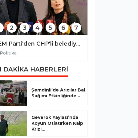
2
3
4
5
6
7
DEM Parti'den CHP'li belediyelere yönelik operasyona tepki
Politika
Politika
 DAKİKA HABERLERİ
Şemdinli’de Arıcılar Bal
Sağımı Etkinliğinde...
Geverok Yaylası’nda
Koyun Otlatırken Kalp
Krizi...