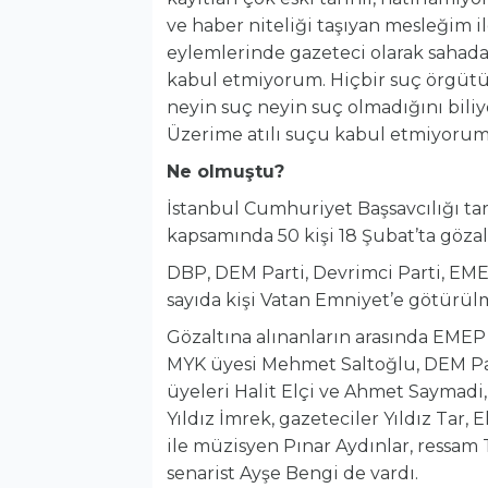
ve haber niteliği taşıyan mesleğim i
eylemlerinde gazeteci olarak sahad
kabul etmiyorum. Hiçbir suç örgütü
neyin suç neyin suç olmadığını biliy
Üzerime atılı suçu kabul etmiyorum,
Ne olmuştu?
İstanbul Cumhuriyet Başsavcılığı t
kapsamında 50 kişi 18 Şubat’ta gözalt
DBP, DEM Parti, Devrimci Parti, EMEP
sayıda kişi Vatan Emniyet’e götürül
Gözaltına alınanların arasında EMEP
MYK üyesi Mehmet Saltoğlu, DEM Par
üyeleri Halit Elçi ve Ahmet Saymadi,
Yıldız İmrek, gazeteciler Yıldız Tar
ile müzisyen Pınar Aydınlar, ressa
senarist Ayşe Bengi de vardı.