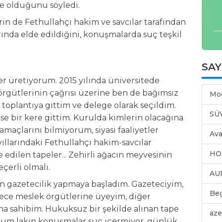
e olduğunu söyledi.
erin de Fethullahçı hakim ve savcılar tarafından
rında elde edildiğini, konuşmalarda suç teşkil
SA
er üretiyorum. 2015 yılında üniversitede
örgütlerinin çağrısı üzerine ben de bağımsız
Mo
 toplantıya gittim ve delege olarak seçildim.
SÜ
ise bir kere gittim. Kurulda kimlerin olacağına
maçlarını bilmiyorum, siyasi faaliyetler
Ava
yıllarındaki Fethullahçı hakim-savcılar
HO
 edilen tapeler... Zehirli ağacın meyvesinin
eçerli olmalı.
AU
men gazetecilik yapmaya başladım. Gazeteciyim,
Be
adece meslek örgütlerine üyeyim, diğer
ına sahibim. Hukuksuz bir şekilde alınan tape
aze
ıyorum lakin konuşmalar suç içermiyor, günlük