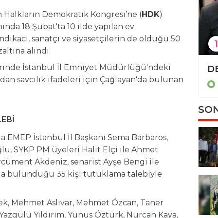
n Halkların Demokratik Kongresi’ne (
HDK
)
nda 18 Şubat'ta 10 ilde yapılan ev
ndikacı, sanatçı ve siyasetçilerin de olduğu 50
1
altına alındı.
lerinde İstanbul İl Emniyet Müdürlüğü'ndeki
TBMM'de 'İsrail-İran tezkeresi' kabul edildi
an savcılık ifadeleri için Çağlayan'da bulunan
Politika
SON
LEBİ
nda EMEP İstanbul İl Başkanı Sema Barbaros,
, SYKP PM üyeleri Halit Elçi ile Ahmet
rcüment Akdeniz, senarist Ayşe Bengi ile
nda bulunduğu 35 kişi tutuklama talebiyle
ek, Mehmet Aslıvar, Mehmet Özcan, Taner
 Yazgülü Yıldırım, Yunus Öztürk, Nurcan Kaya,