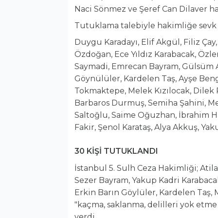
Naci Sönmez ve Şeref Can Dilaver hak
Tutuklama talebiyle hakimliğe sevk e
Duygu Karadayı, Elif Akgül, Filiz Ça
Özdoğan, Ece Yıldız Karabacak, Özl
Saymadi, Emrecan Bayram, Gülsüm A
Göynülüler, Kardelen Taş, Ayşe Beng
Tokmaktepe, Melek Kızılocak, Dilek
Barbaros Durmuş, Semiha Şahini, Me
Saltoğlu, Saime Oğuzhan, İbrahim Hal
Fakir, Şenol Karataş, Alya Akkuş, Ya
30 KİŞİ TUTUKLANDI
İstanbul 5. Sulh Ceza Hakimliği; Ati
Sezer Bayram, Yakup Kadri Karabacak,
Erkin Barın Göylüler, Kardelen Taş,
"kaçma, saklanma, delilleri yok etm
verdi.