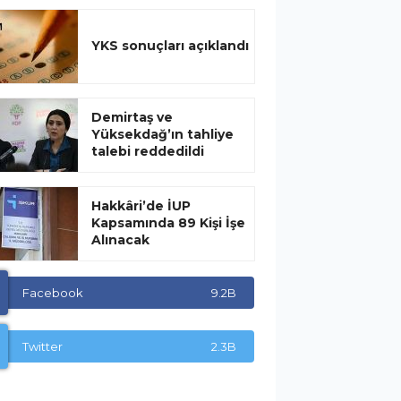
YKS sonuçları açıklandı
Demirtaş ve
Yüksekdağ’ın tahliye
talebi reddedildi
Hakkâri’de İUP
Kapsamında 89 Kişi İşe
Alınacak
Facebook
9.2B
Twitter
2.3B