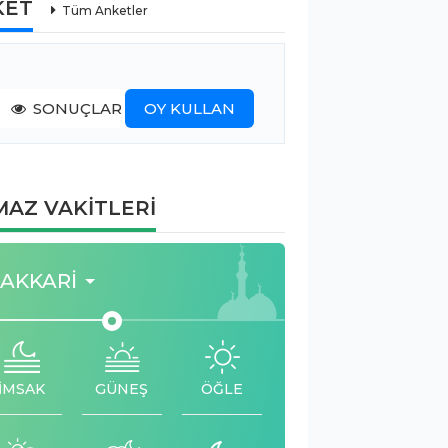
KET
Tüm Anketler
SONUÇLAR
OY KULLAN
AZ VAKİTLERİ
AKKARI
İMSAK
GÜNEŞ
ÖĞLE