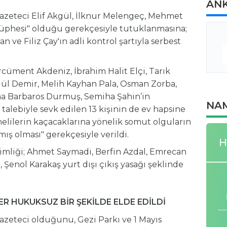
AN
 gazeteci Elif Akgül, İlknur Melengeç, Mehmet
üphesi" olduğu gerekçesiyle tutuklanmasına;
ve Filiz Çay'ın adli kontrol şartıyla serbest
rcüment Akdeniz, İbrahim Halit Elçi, Tarık
ngül Demir, Melih Kayhan Pala, Osman Zorba,
ma Barbaros Durmuş, Semiha Şahin’in
NAM
talebiyle sevk edilen 13 kişinin de ev hapsine
elilerin kaçacaklarına yönelik somut olguların
ış olması" gerekçesiyle verildi.
H
kimliği; Ahmet Saymadi, Berfin Azdal, Emrecan
Şenol Karakaş yurt dışı çıkış yasağı şeklinde
ER HUKUKSUZ BİR ŞEKİLDE ELDE EDİLDİ
azeteci olduğunu, Gezi Parkı ve 1 Mayıs