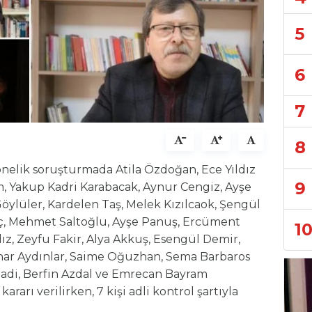
5
6
7
8
nelik soruşturmada Atila Özdoğan, Ece Yıldız
9
, Yakup Kadri Karabacak, Aynur Cengiz, Ayşe
Göylüler, Kardelen Taş, Melek Kızılcaok, Şengül
eç, Mehmet Saltoğlu, Ayşe Panuş, Ercüment
1
ldız, Zeyfu Fakir, Alya Akkuş, Esengül Demir,
nar Aydınlar, Saime Oğuzhan, Sema Barbaros
di, Berfin Azdal ve Emrecan Bayram
ararı verilirken, 7 kişi adli kontrol şartıyla