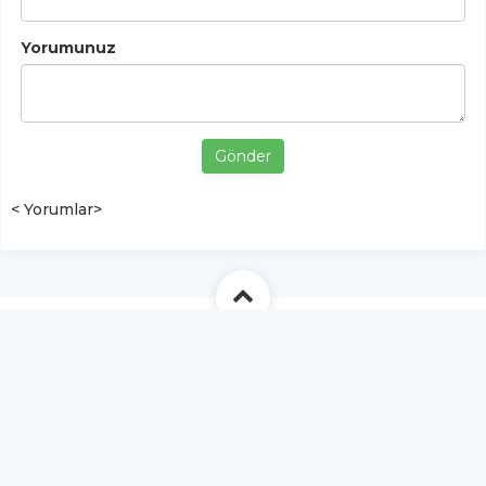
Yorumunuz
Gönder
< Yorumlar>
YUKARI ÇIK
Yazılım:
TE Bilişim