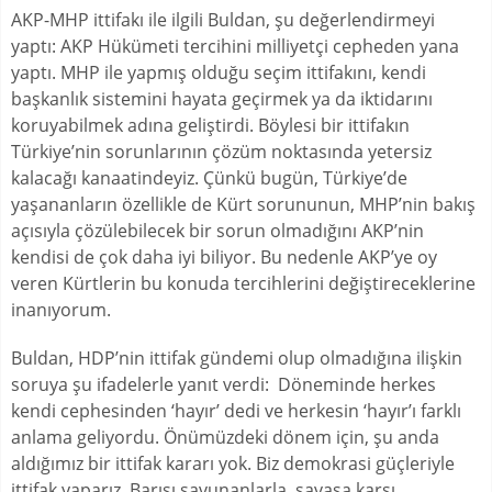
AKP-MHP ittifakı ile ilgili Buldan, şu değerlendirmeyi
yaptı: AKP Hükümeti tercihini milliyetçi cepheden yana
yaptı. MHP ile yapmış olduğu seçim ittifakını, kendi
başkanlık sistemini hayata geçirmek ya da iktidarını
koruyabilmek adına geliştirdi. Böylesi bir ittifakın
Türkiye’nin sorunlarının çözüm noktasında yetersiz
kalacağı kanaatindeyiz. Çünkü bugün, Türkiye’de
yaşananların özellikle de Kürt sorununun, MHP’nin bakış
açısıyla çözülebilecek bir sorun olmadığını AKP’nin
kendisi de çok daha iyi biliyor. Bu nedenle AKP’ye oy
veren Kürtlerin bu konuda tercihlerini değiştireceklerine
inanıyorum.
Buldan, HDP’nin ittifak gündemi olup olmadığına ilişkin
soruya şu ifadelerle yanıt verdi: Döneminde herkes
kendi cephesinden ‘hayır’ dedi ve herkesin ‘hayır’ı farklı
anlama geliyordu. Önümüzdeki dönem için, şu anda
aldığımız bir ittifak kararı yok. Biz demokrasi güçleriyle
ittifak yaparız. Barışı savunanlarla, savaşa karşı