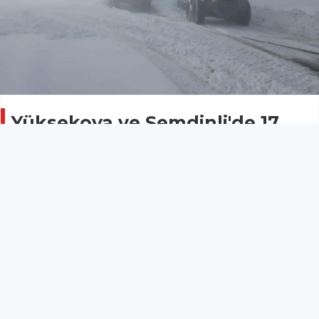
Yüksekova ve Şemdinli'de 17
köy ve mezra yolu ulaşıma
kapalı
Güncel
26 Ocak 2024 - 15:25
Hakkari'de kar yağışı nedeniyle kapanan köy ve
mezra yollarının açılması çalışmaları devam ediyor.
Bugün itibariyle 17 köy ve mezra yolu halen ulaşıma