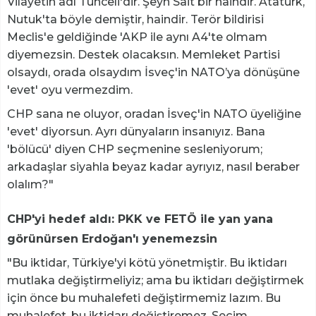
Vilayetin adı Tunceli'dir. Şeyh Sait bir haindir. Atatürk,
Nutuk'ta böyle demiştir, haindir. Terör bildirisi
Meclis'e geldiğinde 'AKP ile aynı A4'te olmam
diyemezsin. Destek olacaksın. Memleket Partisi
olsaydı, orada olsaydım İsveç'in NATO’ya dönüşüne
'evet' oyu vermezdim.
CHP sana ne oluyor, oradan İsveç'in NATO üyeliğine
'evet' diyorsun. Ayrı dünyaların insanıyız. Bana
'bölücü' diyen CHP seçmenine sesleniyorum;
arkadaşlar siyahla beyaz kadar ayrıyız, nasıl beraber
olalım?"
CHP'yi hedef aldı: PKK ve FETÖ ile yan yana
görünürsen Erdoğan'ı yenemezsin
"Bu iktidar, Türkiye'yi kötü yönetmiştir. Bu iktidarı
mutlaka değiştirmeliyiz; ama bu iktidarı değiştirmek
için önce bu muhalefeti değiştirmemiz lazım. Bu
muhalefet, bu iktidarı değiştiremez. Seçim