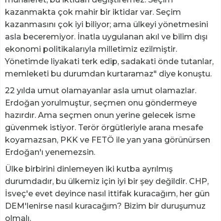
kazanmakta çok mahir bir iktidar var. Seçim
kazanmasını çok iyi biliyor; ama ülkeyi yönetmesini
asla beceremiyor. İnatla uygulanan akıl ve bilim dışı
ekonomi politikalarıyla milletimiz ezilmiştir.
Yönetimde liyakati terk edip, sadakati önde tutanlar,
memleketi bu durumdan kurtaramaz" diye konuştu.
22 yılda umut olamayanlar asla umut olamazlar.
Erdoğan yorulmuştur, seçmen onu göndermeye
hazırdır. Ama seçmen onun yerine gelecek isme
güvenmek istiyor. Terör örgütleriyle arana mesafe
koyamazsan, PKK ve FETÖ ile yan yana görünürsen
Erdoğan'ı yenemezsin.
Ülke birbirini dinlemeyen iki kutba ayrılmış
durumdadır, bu ülkemiz için iyi bir şey değildir. CHP,
İsveç'e evet deyince nasıl ittifak kuracağım, her gün
DEM'lenirse nasıl kuracağım? Bizim bir duruşumuz
olmalı.