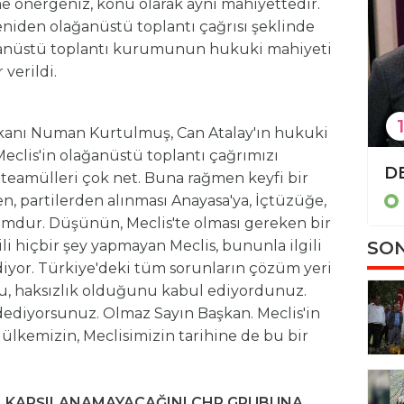
 önergeniz, konu olarak aynı mahiyettedir.
eniden olağanüstü toplantı çağrısı şeklinde
anüstü toplantı kurumunun hukuki mahiyeti
verildi.
1
kanı Numan Kurtulmuş, Can Atalay'ın hukuki
Meclis'in olağanüstü toplantı çağrımızı
TBMM'de 'İsrail-İran tezkeresi' kabul edildi
n teamülleri çok net. Buna rağmen keyfi bir
Politika
en, partilerden alınması Anayasa'ya, İçtüzüğe,
rumdur. Düşünün, Meclis'te olması gereken bir
SON
li hiçbir şey yapmayan Meclis, bununla ilgili
iyor. Türkiye'deki tüm sorunların çözüm yeri
nu, haksızlık olduğunu kabul ediyordunuz.
ddediyorsunuz. Olmaz Sayın Başkan. Meclis'in
a ülkemizin, Meclisimizin tarihine de bu bir
KARŞILANAMAYACAĞINI CHP GRUBUNA