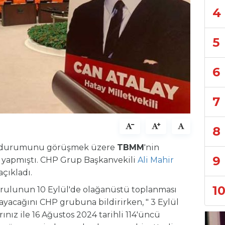
4
5
6
7
8
n durumunu görüşmek üzere
TBMM
'nin
9
 yapmıştı. CHP Grup Başkanvekili
Ali Mahir
çıkladı.
1
lunun 10 Eylül'de olağanüstü toplanması
yacağını CHP grubuna bildirirken, " 3 Eylül
ınız ile 16 Ağustos 2024 tarihli 114'üncü