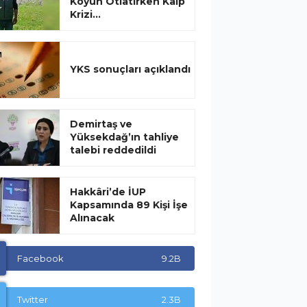
Koyun Otlatırken Kalp
Krizi...
YKS sonuçları açıklandı
Demirtaş ve
Yüksekdağ’ın tahliye
talebi reddedildi
Hakkâri’de İUP
Kapsamında 89 Kişi İşe
Alınacak
Facebook
9.2B
Twitter
2.3B