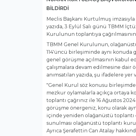
BİLDİRDİ
Meclis Başkanı Kurtulmuş imzasıyl
yazıda, 3 Eylül Salı günü TBMM İç
Kurulunun toplantıya çağrılmasının ta
TBMM Genel Kurulunun, olağanüstü t
114'üncü birleşiminde aynı konuda 
genel görüşme açılmasının kabul ed
çalışmalara devam edilmesine dair ö
anımsatılan yazıda, şu ifadelere yer v
"Genel Kurul söz konusu birleşimde
mezkur oylamalarla açıkça ortaya ko
toplantı çağrınız ile 16 Ağustos 202
görüşme önergeniz, konu olarak aynı
içinde yeniden olağanüstü toplantı
sunulması olağanüstü toplantı kur
Ayrıca Şerafettin Can Atalay hakkın