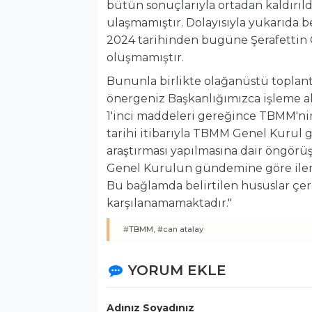
bütün sonuçlarıyla ortadan kaldırıld
ulaşmamıştır. Dolayısıyla yukarıda b
2024 tarihinden bugüne Şerafettin 
oluşmamıştır.
Bununla birlikte olağanüstü toplant
önergeniz Başkanlığımızca işleme a
1'inci maddeleri gereğince TBMM'ni
tarihi itibarıyla TBMM Genel Kurul
araştırması yapılmasına dair öngörüşm
Genel Kurulun gündemine göre ilerl
Bu bağlamda belirtilen hususlar çer
karşılanamamaktadır."
#TBMM,
#can atalay
YORUM EKLE
Adınız Soyadınız