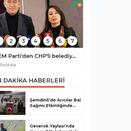
2
3
4
5
6
7
DEM Parti'den CHP'li belediyelere yönelik operasyona tepki
Politika
Politika
 DAKİKA HABERLERİ
Şemdinli’de Arıcılar Bal
Sağımı Etkinliğinde...
Geverok Yaylası’nda