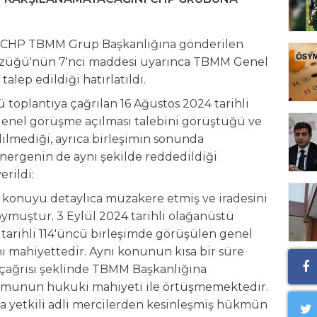
a CHP TBMM Grup Başkanlığına gönderilen
tüzüğü'nün 7'nci maddesi uyarınca TBMM Genel
lep edildiği hatırlatıldı.
oplantıya çağrılan 16 Ağustos 2024 tarihli
genel görüşme açılması talebini görüştüğü ve
ilmediği, ayrıca birleşimin sonunda
nergenin de aynı şekilde reddedildiği
erildi:
 konuyu detaylıca müzakere etmiş ve iradesini
ymuştur. 3 Eylül 2024 tarihli olağanüstü
4 tarihli 114'üncü birleşimde görüşülen genel
 mahiyettedir. Aynı konunun kısa bir süre
 çağrısı şeklinde TBMM Başkanlığına
umunun hukuki mahiyeti ile örtüşmemektedir.
da yetkili adli mercilerden kesinleşmiş hükmün