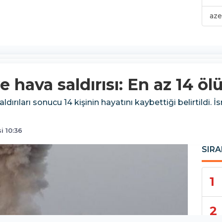
aze
e hava saldırısı: En az 14 öl
ldırıları sonucu 14 kişinin hayatını kaybettiği belirtildi. 
i 10:36
SIRA
1
2