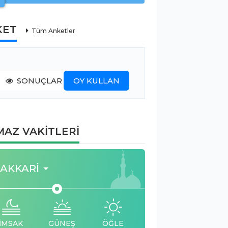
KET
Tüm Anketler
SONUÇLAR
OY KULLAN
AZ VAKİTLERİ
AKKARI
İMSAK
GÜNEŞ
ÖĞLE