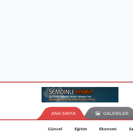
istanbul evden eve nakliyat
eşya depolama
ANA SAYFA
GALERİLER
Güncel
Eğitim
Ekonomi
Sa