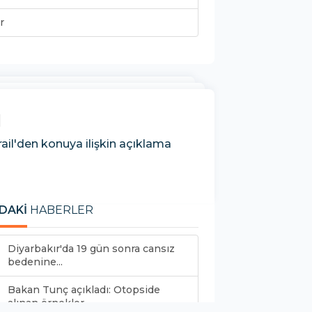
r
ü
İsrail'den konuya ilişkin açıklama
DAKİ
HABERLER
Diyarbakır'da 19 gün sonra cansız
bedenine...
Bakan Tunç açıkladı: Otopside
alınan örnekler...