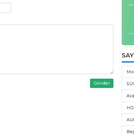
SA
Mo
Gönder
SÜ
Ava
HO
AU
Be