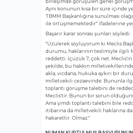
birleşimde görüşülen genel görüşme
Aynı konunun kısa bir süre içinde y
TBMM Başkanlığına sunulması olağ
ile örtüşmemektedir" ifadelerine yer 
Başarır karar sonrası şunları söyledi:
"Üzülerek söylüyorum ki Meclis Baş
durumu, haklarının teslimiyle ilgili 
reddetti. İçüzük 7, çok net. Meclis'i
şekilde, bu hakkın milletvekillerind
akla, vicdana, hukuka aykırı bir du
milletvekili cezaevinde. Bununla ilgi
toplantı görüşme talebini de redded
Meclis'tir. Bunun bir sorun olduğu
Ama şimdi toplantı talebini bile re
itibarına da milletvekili haklarına d
hakarettir. Olmaz."
NUMAN KURTULMUŞ BAŞVURUNUN 