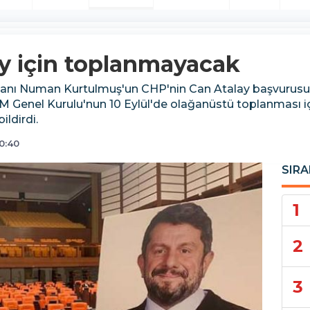
y için toplanmayacak
aşkanı Numan Kurtulmuş'un CHP'nin Can Atalay başvurusu
enel Kurulu'nun 10 Eylül'de olağanüstü toplanması iç
ldirdi.
0:40
SIRA
1
2
3