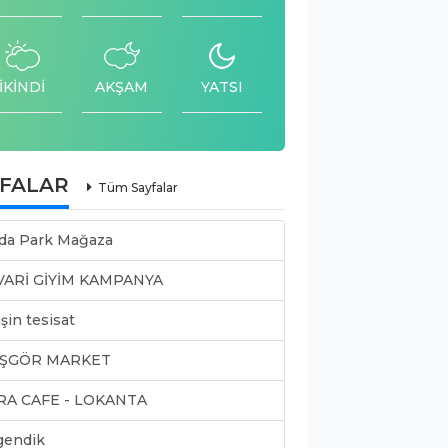
İKİNDİ
AKŞAM
YATSI
YFALAR
Tüm Sayfalar
da Park Mağaza
VARİ GİYİM KAMPANYA
şin tesisat
ŞGÖR MARKET
RA CAFE - LOKANTA
gendik