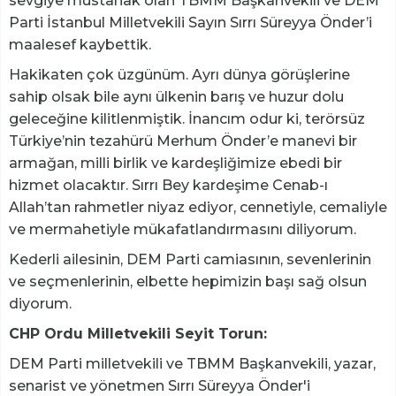
sevgiye müstahak olan TBMM Başkanvekili ve DEM
Parti İstanbul Milletvekili Sayın Sırrı Süreyya Önder’i
maalesef kaybettik.
Hakikaten çok üzgünüm. Ayrı dünya görüşlerine
sahip olsak bile aynı ülkenin barış ve huzur dolu
geleceğine kilitlenmiştik. İnancım odur ki, terörsüz
Türkiye’nin tezahürü Merhum Önder’e manevi bir
armağan, milli birlik ve kardeşliğimize ebedi bir
hizmet olacaktır. Sırrı Bey kardeşime Cenab-ı
Allah’tan rahmetler niyaz ediyor, cennetiyle, cemaliyle
ve mermahetiyle mükafatlandırmasını diliyorum.
Kederli ailesinin, DEM Parti camiasının, sevenlerinin
ve seçmenlerinin, elbette hepimizin başı sağ olsun
diyorum.
CHP Ordu Milletvekili Seyit Torun:
DEM Parti milletvekili ve TBMM Başkanvekili, yazar,
senarist ve yönetmen Sırrı Süreyya Önder'i