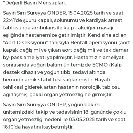
"Değerli Basın Mensupları,
Sayın Sırrı Süreyya ÖNDER, 15.04.2025 tarih ve saat
22:41’de şuuru kapalı, solunumu ve kardiyak arrest
tablosunda ambulans ile kalp - akciğer masajı
eşliğinde hastanemize getirilmiştir. Kendisine acilen
“Aort Diseksiyonu” tanısıyla Bentall operasyonu (aort
kapak değişimi ve çıkan aort değişimi) ve tek damar
by-pass ameliyatı yapılmıştır. Hastamızın ameliyat
sonrasında yoğun bakım ünitemizde ECMO (Kalp
destek cihazı) ve yoğun tıbbi tedavi altında
hemodinamik stabilitesi sağlanmıştır. Hayati
tehlikesi giderek artan hastanın nörolojik tablosu
ağırlaşmış, çoklu organ yetmezliğine girmiştir.
Sayın Sırrı Süreyya ÖNDER, yoğun bakım
ünitemizdeki takip ve tedavisinin 18. gününde çoklu
organ yetmezliği nedeni ile 03.05.2025 tarih ve saat
16:10’da hayatını kaybetmiştir.