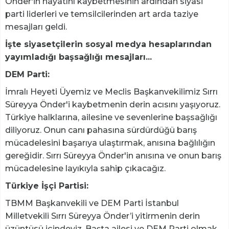
Önder'in hayatını kaybetmesinin ardından siyasi
parti liderleri ve temsilcilerinden art arda taziye
mesajları geldi.
İşte siyasetçilerin sosyal medya hesaplarından
yayımladığı başsağlığı mesajları...
DEM Parti:
İmralı Heyeti Üyemiz ve Meclis Başkanvekilimiz Sırrı
Süreyya Önder'i kaybetmenin derin acısını yaşıyoruz.
Türkiye halklarına, ailesine ve sevenlerine başsağlığı
diliyoruz. Onun canı pahasına sürdürdüğü barış
mücadelesini başarıya ulaştırmak, anısına bağlılığın
gereğidir. Sırrı Süreyya Önder'in anısına ve onun barış
mücadelesine layıkıyla sahip çıkacağız.
Türkiye İşçi Partisi:
TBMM Başkanvekili ve DEM Parti İstanbul
Milletvekili Sırrı Süreyya Önder’i yitirmenin derin
üzüntüsü içindeyiz. Başta ailesi ve DEM Parti olmak