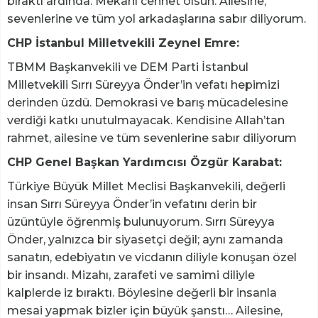
bıraktı ardında. Mekânı cennet olsun. Ailesine,
sevenlerine ve tüm yol arkadaşlarına sabır diliyorum.
CHP İstanbul Milletvekili Zeynel Emre:
TBMM Başkanvekili ve DEM Parti İstanbul
Milletvekili Sırrı Süreyya Önder’in vefatı hepimizi
derinden üzdü. Demokrasi ve barış mücadelesine
verdiği katkı unutulmayacak. Kendisine Allah’tan
rahmet, ailesine ve tüm sevenlerine sabır diliyorum
CHP Genel Başkan Yardımcısı Özgür Karabat:
Türkiye Büyük Millet Meclisi Başkanvekili, değerli
insan Sırrı Süreyya Önder’in vefatını derin bir
üzüntüyle öğrenmiş bulunuyorum. Sırrı Süreyya
Önder, yalnızca bir siyasetçi değil; aynı zamanda
sanatın, edebiyatın ve vicdanın diliyle konuşan özel
bir insandı. Mizahı, zarafeti ve samimi diliyle
kalplerde iz bıraktı. Böylesine değerli bir insanla
mesai yapmak bizler için büyük şanstı… Ailesine,