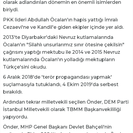
olarak adlandırılan dönemin en önemli isimlerden
biriydi.
PKK lideri Abdullah Öcalan'ın hapis yattığı İmralı
Cezaevi'ne ve Kandil'e giden ekipler içinde yer aldı.
2013'te Diyarbakır'daki Nevruz kutlamalarında
Öcalan'ın "Silahlı unsurlarımız sınır ötesine çekilsin"
çağrısını yaptığı mektubu ile 2014 ve 2015 Nevruz
kutlamalarında Öcalan'ın yolladığı mektupların
Türkçe'sini okudu.
6 Aralık 2018'de 'terör propagandası yapmak'
suçlamasıyla tutuklandı, 4 Ekim 2019'da serbest
bırakıldı.
Ardından tekrar milletvekili seçilen Önder, DEM Parti
İstanbul Milletvekili olarak TBMM Başkanvekililiği
yapıyordu.
Önder, MHP Genel Başkanı Devlet Bahçeli'nin