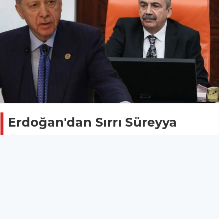
Erdoğan'dan Sırrı Süreyya
Önder mesajı
Politika
03 Mayıs 2025 - 23:53
Cumhurbaşkanı Erdoğan, TBMM Başkanvekili ve
DEM Parti milletvekili Sırrı Süreyya Önder'in yaşamını