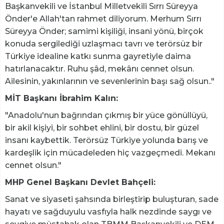
Başkanvekili ve İstanbul Milletvekili Sırrı Süreyya
Önder'e Allah'tan rahmet diliyorum. Merhum Sırrı
Süreyya Önder; samimi kişiliği, insani yönü, birçok
konuda sergilediği uzlaşmacı tavrı ve terörsüz bir
Türkiye idealine katkı sunma gayretiyle daima
hatırlanacaktır. Ruhu şâd, mekânı cennet olsun.
Ailesinin, yakınlarının ve sevenlerinin başı sağ olsun.."
MİT Başkanı İbrahim Kalın:
"Anadolu'nun bağrından çıkmış bir yüce gönüllüyü,
bir akil kişiyi, bir sohbet ehlini, bir dostu, bir güzel
insanı kaybettik. Terörsüz Türkiye yolunda barış ve
kardeşlik için mücadeleden hiç vazgeçmedi. Mekanı
cennet olsun."
MHP Genel Başkanı Devlet Bahçeli:
Sanat ve siyaseti şahsında birleştirip buluşturan, sade
hayatı ve sağduyulu vasfıyla halk nezdinde saygı ve