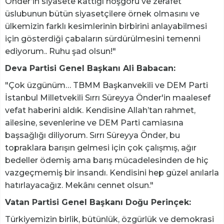
Önder’in siyasete kattığı hoşgörü ve zerafet
üslubunun bütün siyasetçilere örnek olmasını ve
ülkemizin farklı kesimlerinin birbirini anlayabilmesi
için gösterdiği çabaların sürdürülmesini temenni
ediyorum.. Ruhu şad olsun!"
Deva Partisi Genel Başkanı Ali Babacan:
"Çok üzgünüm… TBMM Başkanvekili ve DEM Parti
İstanbul Milletvekili Sırrı Süreyya Önder'in maalesef
vefat haberini aldık. Kendisine Allah’tan rahmet,
ailesine, sevenlerine ve DEM Parti camiasına
başsağlığı diliyorum. Sırrı Süreyya Önder, bu
topraklara barışın gelmesi için çok çalışmış, ağır
bedeller ödemiş ama barış mücadelesinden de hiç
vazgeçmemiş bir insandı. Kendisini hep güzel anılarla
hatırlayacağız. Mekânı cennet olsun."
Vatan Partisi Genel Başkanı Doğu Perinçek:
Türkiyemizin birlik, bütünlük, özgürlük ve demokrasi