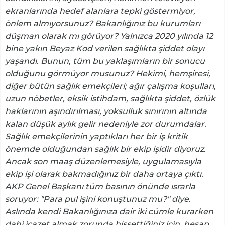
ekranlarında hedef alanlara tepki göstermiyor,
önlem almıyorsunuz? Bakanlığınız bu kurumları
düşman olarak mı görüyor? Yalnızca 2020 yılında 12
bine yakın Beyaz Kod verilen sağlıkta şiddet olayı
yaşandı. Bunun, tüm bu yaklaşımların bir sonucu
olduğunu görmüyor musunuz? Hekimi, hemşiresi,
diğer bütün sağlık emekçileri; ağır çalışma koşulları,
uzun nöbetler, eksik istihdam, sağlıkta şiddet, özlük
haklarının aşındırılması, yoksulluk sınırının altında
kalan düşük aylık gelir nedeniyle zor durumdalar.
Sağlık emekçilerinin yaptıkları her bir iş kritik
önemde olduğundan sağlık bir ekip işidir diyoruz.
Ancak son maaş düzenlemesiyle, uygulamasıyla
ekip işi olarak bakmadığınız bir daha ortaya çıktı.
AKP Genel Başkanı tüm basının önünde ısrarla
soruyor: "Para pul işini konuştunuz mu?" diye.
Aslında kendi Bakanlığınıza dair iki cümle kurarken
dahi icazet almak zorunda hissettiğiniz için, hesap