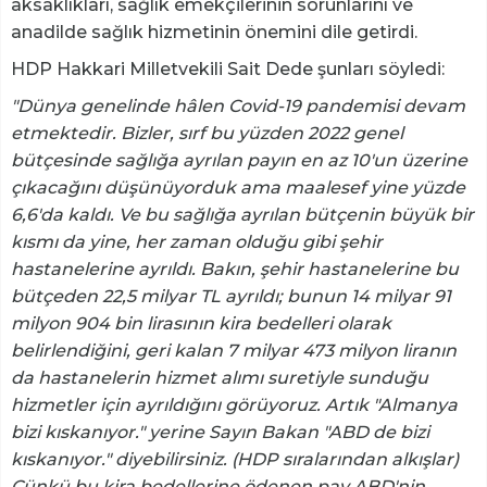
aksaklıkları, sağlık emekçilerinin sorunlarını ve
anadilde sağlık hizmetinin önemini dile getirdi.
HDP Hakkari Milletvekili Sait Dede şunları söyledi:
"Dünya genelinde hâlen Covid-19 pandemisi devam
etmektedir. Bizler, sırf bu yüzden 2022 genel
bütçesinde sağlığa ayrılan payın en az 10'un üzerine
çıkacağını düşünüyorduk ama maalesef yine yüzde
6,6'da kaldı. Ve bu sağlığa ayrılan bütçenin büyük bir
kısmı da yine, her zaman olduğu gibi şehir
hastanelerine ayrıldı. Bakın, şehir hastanelerine bu
bütçeden 22,5 milyar TL ayrıldı; bunun 14 milyar 91
milyon 904 bin lirasının kira bedelleri olarak
belirlendiğini, geri kalan 7 milyar 473 milyon liranın
da hastanelerin hizmet alımı suretiyle sunduğu
hizmetler için ayrıldığını görüyoruz. Artık "Almanya
bizi kıskanıyor." yerine Sayın Bakan "ABD de bizi
kıskanıyor." diyebilirsiniz. (HDP sıralarından alkışlar)
Çünkü bu kira bedellerine ödenen pay ABD'nin