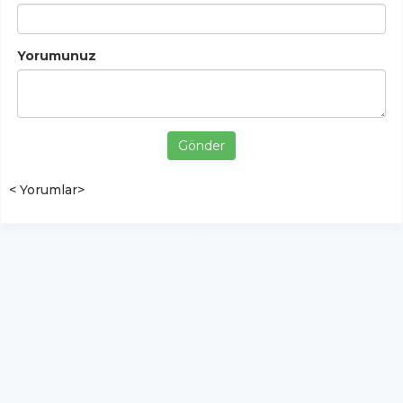
Yorumunuz
Gönder
< Yorumlar>
YUKARI ÇIK
Yazılım:
TE Bilişim