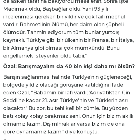
da askeri tarafına bakıyordu meselenin. Sonra işte
Madımak oldu, Başbağlar oldu. Yani 93 yılı
incelenmesi gereken bir yıldır ve çok faili meçhul
vardır. Rahmetlinin ölümü, her daim olan şüpheli
ölümdür. Tahmin ediyorum tüm bunlar yurtdışı
kaynaklı. Türkiye gibi bir ülkenin bir Fransa, bir İtalya,
bir Almanya gibi olması çok mümkündü. Bunu
engellemek isteyenler oldu tabii.”
Özal: Barışmayalım da 40 bin kişi daha mı ölsün?
Barışın sağlanması halinde Türkiye’nin güçleneceği,
bölgede yıldız olacağı görüşüne katıldığını ifade
eden Özal, “Babamın bir lafı vardı; ‘Adriyatikten Çin
Seddi’ne kadar 21. asır Türkiye'nin ve Türklerin asrı
olacaktır.’ Bu zor, bu tehlikeli bir cümle. Bu yüzden
batı kolay kolay bırakmaz seni. Onun için bizim akıllı
olmamız lazım. Dış mihraklar varsa bizim de ona
göre oynamamız lazım” diye konuştu.