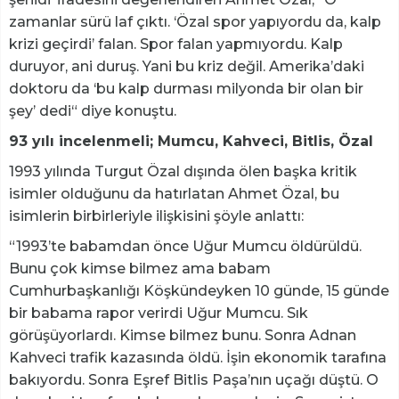
zamanlar sürü laf çıktı. ‘Özal spor yapıyordu da, kalp
krizi geçirdi’ falan. Spor falan yapmıyordu. Kalp
duruyor, ani duruş. Yani bu kriz değil. Amerika’daki
doktoru da ‘bu kalp durması milyonda bir olan bir
şey’ dedi“ diye konuştu.
93 yılı incelenmeli; Mumcu, Kahveci, Bitlis, Özal
1993 yılında Turgut Özal dışında ölen başka kritik
isimler olduğunu da hatırlatan Ahmet Özal, bu
isimlerin birbirleriyle ilişkisini şöyle anlattı:
“1993’te babamdan önce Uğur Mumcu öldürüldü.
Bunu çok kimse bilmez ama babam
Cumhurbaşkanlığı Köşkündeyken 10 günde, 15 günde
bir babama rapor verirdi Uğur Mumcu. Sık
görüşüyorlardı. Kimse bilmez bunu. Sonra Adnan
Kahveci trafik kazasında öldü. İşin ekonomik tarafına
bakıyordu. Sonra Eşref Bitlis Paşa’nın uçağı düştü. O