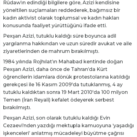
Rûdaw’ın edindiği bilgilere göre, Azizi kendisine
yöneltilen suçlamaları reddederek, bağımsız bir
kadın aktivist olarak toplumsal ve kadın hakları
konusunda faaliyet yürüttüğünü ifade etti.
Pexşan Azizi, tutuklu kaldığı süre boyunca adil
yargılanma hakkından ve uzun süredir avukat ve aile
ziyaretlerinden de mahrum bırakılmıştı.
1984 yılında Rojhılat’ın Mahabad kentinde doğan
Pexşan Azizi, daha önce de Tahran’da Kürt
öğrencilerin idamlara dönük protestolarına katıldığı
gerekçesi ile 16 Kasım 2009'da tutuklanmış, 4 ay
tutuklu kaldıktan sonra 19 Mart 2010'da 100 milyon
Temen (İran Reyali) kefalet ödeyerek serbest
bırakılmıştı.
Pexşan Azizi, son olarak tutuklu kaldığı Evin
Cezaevi’nden yazdığı mektupla kamuoyuna ‘yaşadığı
işkenceleri’ anlatmış mücadeleyi büyütme çağrısı