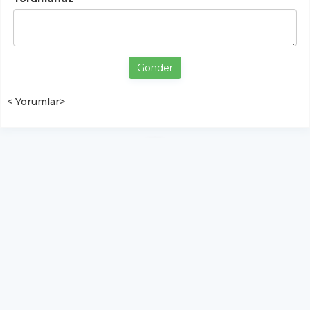
Gönder
< Yorumlar>
YUKARI ÇIK
Yazılım:
TE Bilişim
ŞemdinliHaber - Tüm hakları saklıdır.
Copyright © 2026