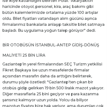
ise ikiye katlandığını belirten Polat "Akaryakıtın
haricinde otoyol, personel, kira, araç bakımı gibi
bütün kalemlerimizde ortalama yüzde 100 artışlar
oldu. Bilet fiyatları vatandaşın alım gücünü aşınca
firmalarımız bankalarla anlaşıp taksitle bilet satmaya
başladı. Bu uygulama yoğun talep görüyor" dedi.
BİR OTOBÜSÜN İSTANBUL-ANTEP GİDİŞ-DÖNÜŞ
MALİYETİ 25 BİN LİRA
Gaziantep’in yerel firmalarından SEÇ Turizm yetkilisi
Fikret Başkaya ise uzun mesafelerde firmalar
açısından masrafın daha da arttığını belirterek,
durumu şöyle özetledi: "Gaziantep’ten çıkan bir
otobüs gidip gelirken 19 bin 500 liralık mazot yakıyor.
Diğer masraflarla 25 bini geçiyor ve para kazanma
şansınız kalmıyor uzun yolda. Yolcu da biliyor
mazotun fiyatını bize hak veriyor, ama durumları çok