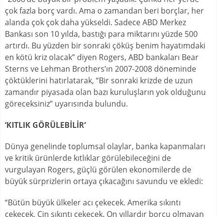
çok fazla borç vardı. Ama o zamandan beri borçlar, her
alanda çok çok daha yükseldi. Sadece ABD Merkez
Bankası son 10 yılda, bastığı para miktarını yüzde 500
artırdı. Bu yüzden bir sonraki çöküş benim hayatımdaki
en kötü kriz olacak” diyen Rogers, ABD bankaları Bear
Sterns ve Lehman Brothers’ın 2007-2008 döneminde
çöktüklerini hatırlatarak, “Bir sonraki krizde de uzun
zamandır piyasada olan bazı kuruluşların yok olduğunu
göreceksiniz” uyarısında bulundu.
‘KITLIK GÖRÜLEBİLİR’
Dünya genelinde toplumsal olaylar, banka kapanmaları
ve kritik ürünlerde kıtlıklar görülebileceğini de
vurgulayan Rogers, güçlü görülen ekonomilerde de
büyük sürprizlerin ortaya çıkacağını savundu ve ekledi:
“Bütün büyük ülkeler acı çekecek. Amerika sıkıntı
çekecek, Çin sıkıntı çekecek. On yıllardır borcu olmayan