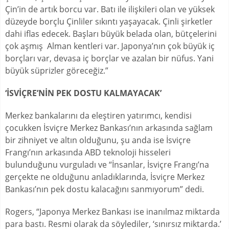
Çin’in de artık borcu var. Batı ile ilişkileri olan ve yüksek
düzeyde borçlu Çinliler sıkıntı yaşayacak. Çinli şirketler
dahi iflas edecek. Başları büyük belada olan, bütçelerini
çok aşmış Alman kentleri var. Japonya’nın çok büyük iç
borçları var, devasa iç borçlar ve azalan bir nüfus. Yani
büyük süprizler göreceğiz.”
‘İSVİÇRE’NİN PEK DOSTU KALMAYACAK’
Merkez bankalarını da eleştiren yatırımcı, kendisi
çocukken İsviçre Merkez Bankası’nın arkasında sağlam
bir zihniyet ve altın olduğunu, şu anda ise İsviçre
Frangı’nın arkasında ABD teknoloji hisseleri
bulunduğunu vurguladı ve “İnsanlar, İsviçre Frangı’na
gerçekte ne olduğunu anladıklarında, İsviçre Merkez
Bankası’nın pek dostu kalacağını sanmıyorum” dedi.
Rogers, “Japonya Merkez Bankası ise inanılmaz miktarda
para bastı. Resmi olarak da söylediler, ‘sınırsız miktarda.’