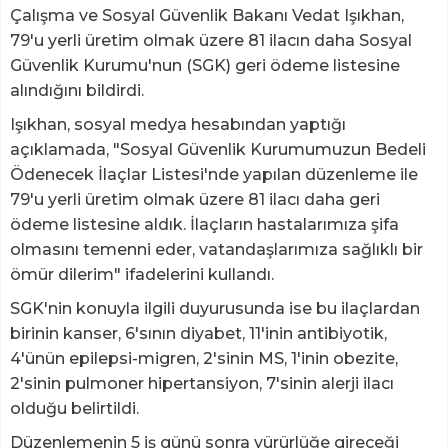
Çalışma ve Sosyal Güvenlik Bakanı Vedat Işıkhan,
79'u yerli üretim olmak üzere 81 ilacın daha Sosyal
Güvenlik Kurumu'nun (SGK) geri ödeme listesine
alındığını bildirdi.
Işıkhan, sosyal medya hesabından yaptığı
açıklamada, "Sosyal Güvenlik Kurumumuzun Bedeli
Ödenecek İlaçlar Listesi'nde yapılan düzenleme ile
79'u yerli üretim olmak üzere 81 ilacı daha geri
ödeme listesine aldık. İlaçların hastalarımıza şifa
olmasını temenni eder, vatandaşlarımıza sağlıklı bir
ömür dilerim" ifadelerini kullandı.
SGK'nin konuyla ilgili duyurusunda ise bu ilaçlardan
birinin kanser, 6'sının diyabet, 11'inin antibiyotik,
4'ünün epilepsi-migren, 2'sinin MS, 1'inin obezite,
2'sinin pulmoner hipertansiyon, 7'sinin alerji ilacı
olduğu belirtildi.
Düzenlemenin 5 iş günü sonra yürürlüğe gireceği