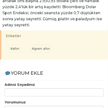
artarak ons ​​başına 2.930,93 dolara çıktı ve haftalık
yüzde 2,4'lük bir artış kaydetti. Bloomberg Dolar
Spot Endeksi, önceki seansta yüzde 0,7 düştükten
sonra yatay seyretti. Gümüş, platin ve paladyum ise
yatay seyretti.
Etiketler
#altın
#gram altın
YORUM EKLE
Adınız Soyadınız
Yorumunuz