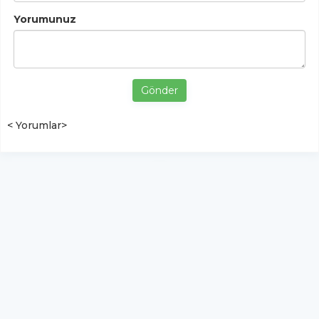
Yorumunuz
Gönder
< Yorumlar>
YUKARI ÇIK
Yazılım:
TE Bilişim
ŞemdinliHaber - Tüm hakları saklıdır.