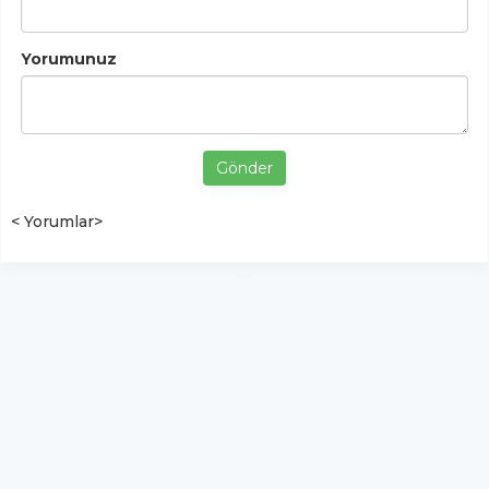
Yorumunuz
Gönder
< Yorumlar>
YUKARI ÇIK
Yazılım:
TE Bilişim