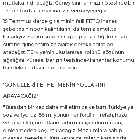
mutlaka indireceğiz. Güney sınırlarımızın ötesinde bir
teröristan kurulmasına izin vermeyeceğiz.
15 Temmuz darbe girişiminin faili FETÖ ihanet
şebekesinin son kalıntılarını da temizlemekte
kararlıyız. Seçim sürecinin geri plana ittiği konuları
süratle gündemimize alarak gerekli adımları
atacağız. Türkiye'nin uluslararası rolünü, sözünün
ağırlığını, küresel barışın tesisindeki anahtar konumu
hamlelerini devam ettireceğiz."
'GÖNÜLLERİ FETHETMENİN YOLLARINI
ARAYACAĞIZ'
"Buradan bir kez daha milletimize ve tüm Türkiye'ye
söz veriyoruz. 85 milyonun her ferdinin refah, huzur
ve güvenliği, umutlarını artırmak için durmadan,
dinlenmeden koşuşturacağız. Mazlumlara sahip
çıkacak, nerede zulüm varsa zalimlerin karşısında