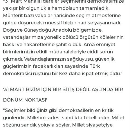
"31 Mart Mahalli İdareler seçimlerini demokrasimize
yakışır bir olgunlukla hamdolsun tamamladık.
Münferit bazı vakalar haricinde seçim atmosferine
gölge düşürecek müessif hiçbir hadise yaşanmadı.
Doğu ve Güneydoğu Anadolu bölgemizde,
vatandaşlarımıza yönelik bölücü örgütün kölelerinin
baskı ve hakaretlerine şahit olduk. Ama emniyet
birimlerimizin etkili müdahaleleriyle ciddi sorun
çıkmadı. Vatandaşlarımızın sağduyusu, güvenlik
güçlerimizin fedakarlıkları sayesinde Türk
demokrasisi rüştünü bir kez daha ispat etmiş oldu."
'31 MART BİZİM İÇİN BİR BİTİŞ DEĞİL ASLINDA BİR
DÖNÜM NOKTASI'
"Seçimler bildiğiniz gibi demokrasilerin en kritik
günleridir. Milletin iradesi sandıkta tecelli eder. Millet
sözünü sandık yoluyla söyler. Millet siyasetçiye