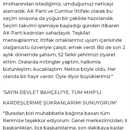
imtihanından istediğimiz, umduğumuz neticeyi
alamadık. AK Parti ve Cumhur İttifakı olarak bu
seçim sınavına da yoğun bir çekilde hazırlandık.
Seçim takvimi işlemeye başladığı günden itibaren
AK Parti kadroları sahadaydı. Teşkilat
mensuplarımız, ittifak ortaklarımız uyum içerisinde
olağanüstü özveriyle çalıştı, emek verdi. Biz de son 2
aylık dönemde şahsım, 52 farklı şehrimizi ziyaret
ettim. Oralarda mitingler yaptım, halkımla
bütünleştim, kucaklaştım. Netice böyle oldu. Her
olanda bir hayır vardır. Öyle diyor büyüklerimiz."
'SAYIN DEVLET BAHÇELİ'YE, TÜM MHP'Lİ
KARDEŞLERİME ŞÜKRANLARIMI SUNUYORUM'
"Buradan bizi muhabbetle bağrına basan tüm
illerimize teşekkür ediyorum. Genel merkezimizden, il
başkanlıkları, ilçe başkanlılarına, son dakikaya kadar