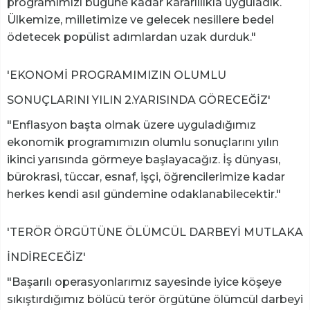
programımızı bugüne kadar kararlılıkla uyguladık.
Ülkemize, milletimize ve gelecek nesillere bedel
ödetecek popülist adımlardan uzak durduk."
'EKONOMİ PROGRAMIMIZIN OLUMLU
SONUÇLARINI YILIN 2.YARISINDA GÖRECEĞİZ'
"Enflasyon başta olmak üzere uyguladığımız
ekonomik programımızın olumlu sonuçlarını yılın
ikinci yarısında görmeye başlayacağız. İş dünyası,
bürokrasi, tüccar, esnaf, işçi, öğrencilerimize kadar
herkes kendi asıl gündemine odaklanabilecektir."
'TERÖR ÖRGÜTÜNE ÖLÜMCÜL DARBEYİ MUTLAKA
İNDİRECEĞİZ'
"Başarılı operasyonlarımız sayesinde iyice köşeye
sıkıştırdığımız bölücü terör örgütüne ölümcül darbeyi