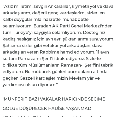
"Aziz milletim, sevgili Ankaralılar, kıymetli yol ve dava
arkadaşlarım, değerli genç kardeşlerim, sizleri en
kalbi duygularımla, hasretle, muhabbetle
selamlıyorum. Buradan AK Parti Genel Merkezi'nden
tüm Türkiye'yi saygıyla selamlıyorum. Desteğiniz,
kadirşinaslığınız için ayrı ayrı şükranlarımı sunuyorum.
Şahsıma sizler gibi vefakar yol arkadaşları, dava
arkadaşları veren Rabbime hamd ediyorum. 11 ayın
sultanı Ramazan-ı Şerif'i idrak ediyoruz. Sizlerle
birlikte tüm Müslümanların Ramazan-ı Şerif'ini tebrik
ediyorum. Bu mübarek günleri bombaların altında
geçiren Gazzeli kardeşlerimizin Mevlam yâr ve
yardımcısı olsun diyorum."
'MÜNFERİT BAZI VAKALAR HARİCİNDE SEÇİME
GÖLGE DÜŞÜRECEK HADİSE YAŞANMADI'