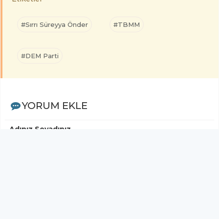
#Sırrı Süreyya Önder
#TBMM
#DEM Parti
YORUM EKLE
Adınız Soyadınız
Yorumunuz
Gönder