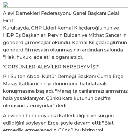
Alevi Dernekleri Federasyonu Genel Başkanı Celal
Fırat
Kurultayda, CHP Lideri Kemal Kılıçdaroğlu'nun ve
HDP Eş Başkanları Pervin Buldan ve Mithat Sancar'ın
gönderdiği mesajlar okundu. Kemal Kılıçdaroğlu'nun
gönderdiği mesajın okunmasının ardından salonda
"Hak, hukuk, adalet" sloganı atıldı.
'GÖRSÜNLER, ALEVİLER NEREDEYMİŞ?'
Pir Sultan Abdal Kültür Derneği Başkanı Cuma Erçe,
Maraş Katliamı'nın yıldönümünü hatırlatarak
konuşmasına başladı. "Maraş'ta canlarımızı anmamız
hala yasaklanıyor. Çünkü kara kutunun deşifre
olmasını istemiyorlar" dedi.
Alevilerin tarih boyunca katledildiğini ve sürgün
edildiğini söyleyen Erçe, şöyle devam etti: "Biat
etmedik, etmeyeceğiz. Çünkü bu bizim yol