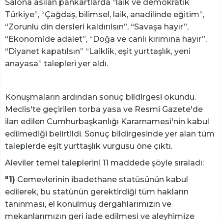
Salona asılan pankartlarda “laik ve demokratik
Türkiye”, “Çağdaş, bilimsel, laik, anadilinde eğitim”,
“Zorunlu din dersleri kaldırılsın”, “Savaşa hayır”,
“Ekonomide adalet”, “Doğa ve canlı kırımına hayır”,
“Diyanet kapatılsın” “Laiklik, eşit yurttaşlık, yeni
anayasa” talepleri yer aldı.
Konuşmaların ardından sonuç bildirgesi okundu.
Meclis'te geçirilen torba yasa ve Resmi Gazete'de
ilan edilen Cumhurbaşkanlığı Kararnamesi'nin kabul
edilmediği belirtildi. Sonuç bildirgesinde yer alan tüm
taleplerde eşit yurttaşlık vurgusu öne çıktı.
Aleviler temel taleplerini 11 maddede şöyle sıraladı:
"1)
Cemevlerinin ibadethane statüsünün kabul
edilerek, bu statünün gerektirdiği tüm hakların
tanınması, el konulmuş dergahlarımızın ve
mekanlarımızın geri iade edilmesi ve aleyhimize