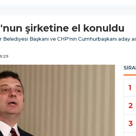
un şirketine el konuldu
hir Belediyesi Başkanı ve CHP'nin Cumhurbaşkanı aday 
9:29
SIRA
1
2
3