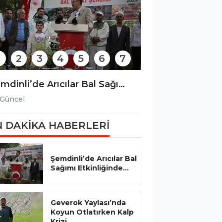
2
3
4
5
6
7
Şemdinli’de Arıcılar Bal Sağımı Etkinliğinde Bir Araya Geldi
Güncel
Güncel
 DAKİKA HABERLERİ
Şemdinli’de Arıcılar Bal
Sağımı Etkinliğinde...
Geverok Yaylası’nda
Koyun Otlatırken Kalp
Krizi...