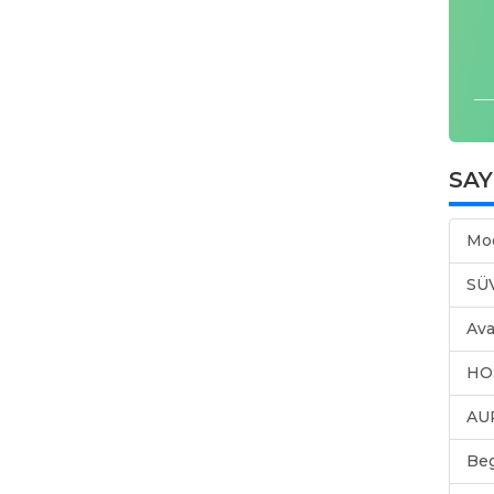
SA
Mo
SÜ
Ava
HO
AU
Be