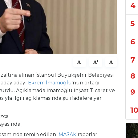
4
5
6
7
8
özaltına alınan İstanbul Büyükşehir Belediyesi
 aday adayı
Ekrem İmamoğlu
'nun ortağı
9
urdu. Açıklamada İmamoğlu İnşaat Ticaret ve
ıyla ilgili açıklamasında şu ifadelere yer
1
ızca
asında ;
apsamında temin edilen
MASAK
raporları