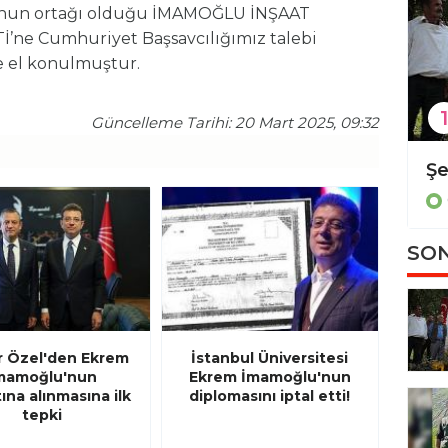
’nun ortağı olduğu İMAMOĞLU İNŞAAT
ne Cumhuriyet Başsavcılığımız talebi
le el konulmuştur.
1
Güncelleme Tarihi: 20 Mart 2025, 09:32
Diyarbakır'da kadın cinayeti
Güncel
SON
 Özel'den Ekrem
İstanbul Üniversitesi
mamoğlu'nun
Ekrem İmamoğlu'nun
ına alınmasına ilk
diplomasını iptal etti!
tepki