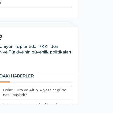
r
?
nıyor. Toplantıda, PKK lideri
ve Türkiye’nin güvenlik politikaları
DAKİ
HABERLER
Dolar, Euro ve Altın: Piyasalar güne
nasıl başladı?
İBB soruşturması: Gözaltına alınan
87 kişinin...