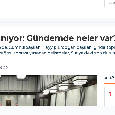
aze
nıyor: Gündemde neler var
e’de, Cumhurbaşkanı Tayyip Erdoğan başkanlığında topla
ağrısı sonrası yaşanan gelişmeler, Suriye’deki son durum 
9:40
SIRA
1
2