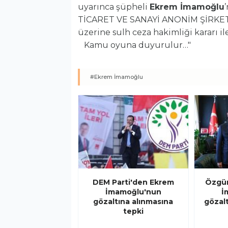
uyarınca şüpheli
Ekrem İmamoğlu
TİCARET VE SANAYİ ANONİM ŞİRKETİ’
üzerine sulh ceza hakimliği kararı i
Kamu oyuna duyurulur…"
#Ekrem İmamoğlu
DEM Parti'den Ekrem
Özgür
İmamoğlu'nun
İ
gözaltına alınmasına
gözalt
tepki