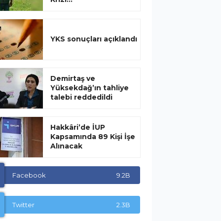
YKS sonuçları açıklandı
Demirtaş ve
Yüksekdağ’ın tahliye
talebi reddedildi
Hakkâri’de İUP
Kapsamında 89 Kişi İşe
Alınacak
Facebook
9.2B
Twitter
2.3B