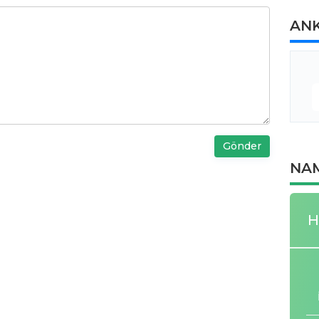
AN
Gönder
NAM
H