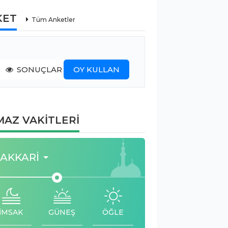
KET
Tüm Anketler
SONUÇLAR
OY KULLAN
AZ VAKİTLERİ
AKKARI
İMSAK
GÜNEŞ
ÖĞLE