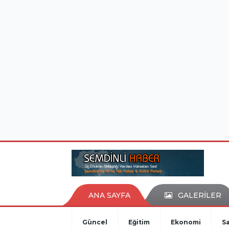
istanbul evden eve nakliyat
eşya depolama
ANA SAYFA
GALERİLER
Güncel
Eğitim
Ekonomi
Sa