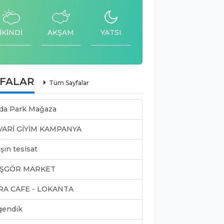
İKİNDİ
AKŞAM
YATSI
YFALAR
Tüm Sayfalar
da Park Mağaza
VARİ GİYİM KAMPANYA
şin tesisat
ŞGÖR MARKET
RA CAFE - LOKANTA
gendik