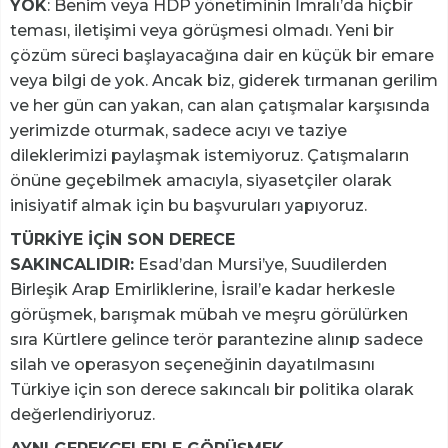
YOK
: Benim veya HDP yönetiminin İmralı’da hiçbir
teması, iletişimi veya görüşmesi olmadı. Yeni bir
çözüm süreci başlayacağına dair en küçük bir emare
veya bilgi de yok. Ancak biz, giderek tırmanan gerilim
ve her gün can yakan, can alan çatışmalar karşısında
yerimizde oturmak, sadece acıyı ve taziye
dileklerimizi paylaşmak istemiyoruz. Çatışmaların
önüne geçebilmek amacıyla, siyasetçiler olarak
inisiyatif almak için bu başvuruları yapıyoruz.
TÜRKİYE İÇİN SON DERECE
SAKINCALIDIR:
Esad’dan Mursi’ye, Suudilerden
Birleşik Arap Emirliklerine, İsrail’e kadar herkesle
görüşmek, barışmak mübah ve meşru görülürken
sıra Kürtlere gelince terör parantezine alınıp sadece
silah ve operasyon seçeneğinin dayatılmasını
Türkiye için son derece sakıncalı bir politika olarak
değerlendiriyoruz.