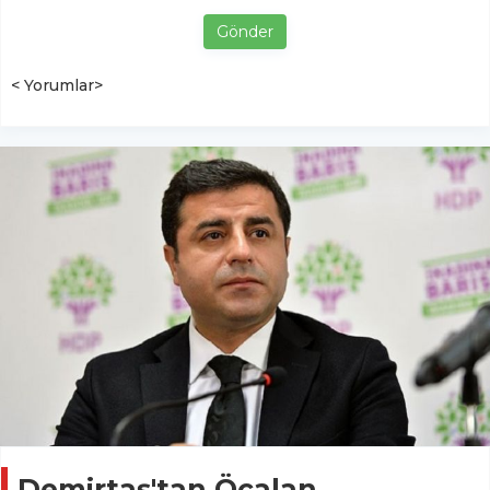
Gönder
< Yorumlar>
Demirtaş'tan Öcalan