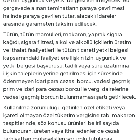
de izin, uygunluk ve yetki belgesi verilmeyecek. Bu
çerçevede alınan teminatların paraya çevrilmesi
halinde paraya çevrilen tutar, alacaklı idareler
arasında garameten taksim edilecek.
Tütün, tütün mamulleri, makaron, yaprak sigara
kağıdı, sigara filtresi, alkol ve alkollü içkilerin üretim
ve ithalat faaliyetleri ile tütün ticareti yetki belgesi
kapsamındaki faaliyetlere ilişkin izin, uygunluk ve
yetki belgesi başvurusu, tadili veya süre uzatımına
ilişkin taleplerin yerine getirilmesi için süresinde
ödenmeyen idari para cezası borcu, vadesi geçmiş
prim ve idari para cezası borcu ile vergi dairelerine
vadesi geçmiş borcun bulunmaması şartı getirilecek.
Kullanılma zorunluluğu getirilen özel etiketi veya
işareti olmayan özel tüketim vergisine tabi makaron
tespitlerinde, söz konusu ürünleri belirli sayıda
bulunduran, üreten veya ithal edenler de cezalı
tarhiyattan müteselsilen sorumlu tutulacak.