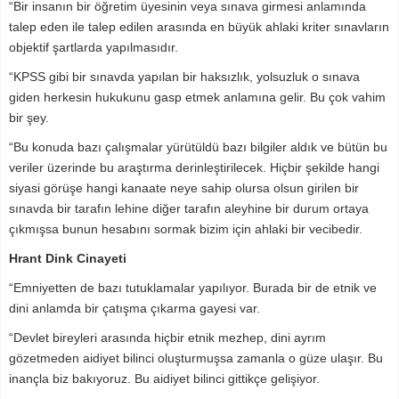
“Bir insanın bir öğretim üyesinin veya sınava girmesi anlamında
talep eden ile talep edilen arasında en büyük ahlaki kriter sınavların
objektif şartlarda yapılmasıdır.
“KPSS gibi bir sınavda yapılan bir haksızlık, yolsuzluk o sınava
giden herkesin hukukunu gasp etmek anlamına gelir. Bu çok vahim
bir şey.
“Bu konuda bazı çalışmalar yürütüldü bazı bilgiler aldık ve bütün bu
veriler üzerinde bu araştırma derinleştirilecek. Hiçbir şekilde hangi
siyasi görüşe hangi kanaate neye sahip olursa olsun girilen bir
sınavda bir tarafın lehine diğer tarafın aleyhine bir durum ortaya
çıkmışsa bunun hesabını sormak bizim için ahlaki bir vecibedir.
Hrant Dink Cinayeti
“Emniyetten de bazı tutuklamalar yapılıyor. Burada bir de etnik ve
dini anlamda bir çatışma çıkarma gayesi var.
“Devlet bireyleri arasında hiçbir etnik mezhep, dini ayrım
gözetmeden aidiyet bilinci oluşturmuşsa zamanla o güze ulaşır. Bu
inançla biz bakıyoruz. Bu aidiyet bilinci gittikçe gelişiyor.