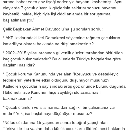
sırtına isabet eden gaz fişeği nedeniyle hayatını kaybetmişti. Aynı
olaylarda 7 çocuk güvenlik güçlerinin saldırısı sonucu hayatını
kaybettiği halde, hiçbiriyle ilgi ciddi anlamda bir soruşturma
başlatılmamıştır.”
Çelik Başbakan Ahmet Davutoğlu’na şu soruları sordu:
* AKP iktidarındaki ileri Demokrasi söylemine rağmen çocukların
katlediliyor olması hakkında ne düşünmektesiniz?
* 2002–2015 yılları arasında güvenlik güçleri tarafından öldürülen
kaç çocuk bulunmaktadır? Bu ölümlerin Türkiye bölgelerine göre
dağılımı nasıldır?
* Çocuk koruma Kanunu’nda yer alan “Koruyucu ve destekleyici
tedbirlerin” yeterli ve etkin olduğunu düşünüyor musunuz?
Katledilen çocukların sayısındaki artış göz önünde bulunulduğunda
Hükümetinizce Kanunun hiçe sayıldığı iddiasına nasıl
bakmaktasınız?
* Çocuk ölümleri ve istismarına dair sağlıklı bir çalışmanız var
mıdır? Yok, ise başlatmayı düşünüyor musunuz?
*Nüfus cüzdanına 15 yaşından sonra fotoğraf yapıştırılan
Türkiye’de, bu yaştan daha küçük çocukların öldürülmesi hakkında