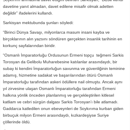
davetine yanıt almadan, davet edilene misafir olmak adetten
değildir” ifadelerini kullandı.
Sarkisyan mektubunda şunları söyledi:
“Birinci Dünya Savaşı, milyonlarca masum insani kayba ve
birçoklarının alın yazsını söndüren gerçekten insanlık tarihinin en
korkunç sayfalarından biridir.
“Osmanlı İmparatorluğu Ordusunun Ermeni topçu teğmeni Sarkis
Torosyan da Gelibolu Muharebesine katılanlar arasındaydı, bir
subay ki kendini İmparatorluğun savunma ve güvenliğinin teminine
adamış, hizmetine sadakat ve başarılarından ötürü Osmanlı
İmparatorluğu tarafından askeri ödüllere nail olmuştu. Ancak aynı
yıl zirvesine ulaşan Osmanlı İmparatorluğu tarafından Ermeni
halkına yönlik önceden planlanmış ve gerçekleştirilen kitlesel
katliam ve cebri sürgün dalgası Sarkis Torosyan’ı bile atlamadı.
Gaddarca katledilen onun ebeveynleri de Soykırıma kurban giden
birbuçuk milyon Ermeni arasındaydı, kızkardeşiyse Suriye
çöllerinde öldü.