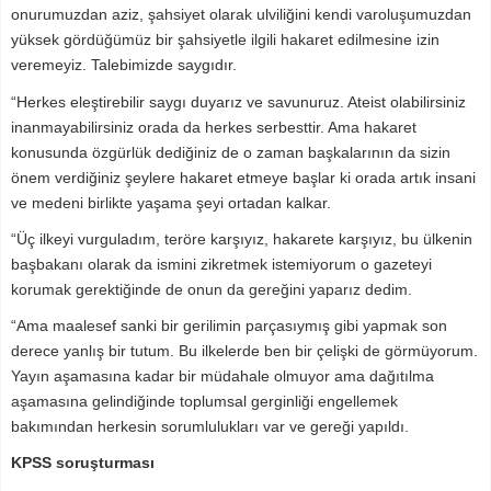
onurumuzdan aziz, şahsiyet olarak ulviliğini kendi varoluşumuzdan
yüksek gördüğümüz bir şahsiyetle ilgili hakaret edilmesine izin
veremeyiz. Talebimizde saygıdır.
“Herkes eleştirebilir saygı duyarız ve savunuruz. Ateist olabilirsiniz
inanmayabilirsiniz orada da herkes serbesttir. Ama hakaret
konusunda özgürlük dediğiniz de o zaman başkalarının da sizin
önem verdiğiniz şeylere hakaret etmeye başlar ki orada artık insani
ve medeni birlikte yaşama şeyi ortadan kalkar.
“Üç ilkeyi vurguladım, teröre karşıyız, hakarete karşıyız, bu ülkenin
başbakanı olarak da ismini zikretmek istemiyorum o gazeteyi
korumak gerektiğinde de onun da gereğini yaparız dedim.
“Ama maalesef sanki bir gerilimin parçasıymış gibi yapmak son
derece yanlış bir tutum. Bu ilkelerde ben bir çelişki de görmüyorum.
Yayın aşamasına kadar bir müdahale olmuyor ama dağıtılma
aşamasına gelindiğinde toplumsal gerginliği engellemek
bakımından herkesin sorumlulukları var ve gereği yapıldı.
KPSS soruşturması