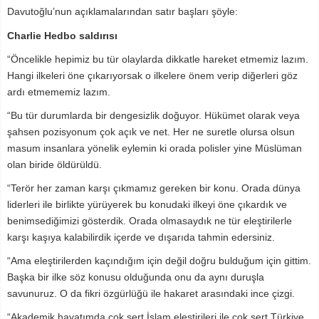
Davutoğlu’nun açıklamalarından satır başları şöyle:
Charlie Hedbo saldırısı
“Öncelikle hepimiz bu tür olaylarda dikkatle hareket etmemiz lazım.
Hangi ilkeleri öne çıkarıyorsak o ilkelere önem verip diğerleri göz
ardı etmememiz lazım.
“Bu tür durumlarda bir dengesizlik doğuyor. Hükümet olarak veya
şahsen pozisyonum çok açık ve net. Her ne suretle olursa olsun
masum insanlara yönelik eylemin ki orada polisler yine Müslüman
olan biride öldürüldü.
“Terör her zaman karşı çıkmamız gereken bir konu. Orada dünya
liderleri ile birlikte yürüyerek bu konudaki ilkeyi öne çıkardık ve
benimsediğimizi gösterdik. Orada olmasaydık ne tür eleştirilerle
karşı kaşıya kalabilirdik içerde ve dışarıda tahmin edersiniz.
“Ama eleştirilerden kaçındığım için değil doğru bulduğum için gittim.
Başka bir ilke söz konusu olduğunda onu da aynı duruşla
savunuruz. O da fikri özgürlüğü ile hakaret arasındaki ince çizgi.
“Akademik hayatımda çok sert İslam eleştirileri ile çok sert Türkiye