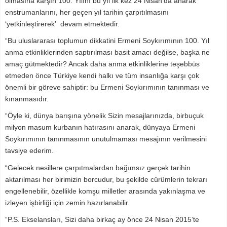
olmasına karşın 100. Yılını bu yıl ilk kez 24 Nisan’da anarak
enstrumanlarını, her geçen yıl tarihin çarpıtılmasını
‘yetkinleştirerek’ devam etmektedir.
“Bu uluslararası toplumun dikkatini Ermeni Soykırımının 100. Yıl
anma etkinliklerinden saptırılması basit amacı değilse, başka ne
amaç gütmektedir? Ancak daha anma etkinliklerine teşebbüs
etmeden önce Türkiye kendi halkı ve tüm insanlığa karşı çok
önemli bir göreve sahiptir: bu Ermeni Soykırımının tanınması ve
kınanmasıdır.
“Öyle ki, dünya barışına yönelik Sizin mesajlarınızda, birbuçuk
milyon masum kurbanın hatırasını anarak, dünyaya Ermeni
Soykırımının tanınmasının unutulmaması mesajının verilmesini
tavsiye ederim.
“Gelecek nesillere çarpıtmalardan bağımsız gerçek tarihin
aktarılması her birimizin borcudur, bu şekilde cürümlerin tekrarı
engellenebilir, özellikle komşu milletler arasında yakınlaşma ve
izleyen işbirliği için zemin hazırlanabilir.
“P.S. Ekselansları, Sizi daha birkaç ay önce 24 Nisan 2015’te