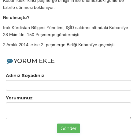
Kobani’deki ikinci peşmerge birliğinin ise önümüzdeki günlerde
Erbil’e dönmesi bekleniyor.
Ne olmuştu?
Irak Kürdistan Bölgesi Yönetimi, IŞİD saldırısı altındaki Kobani’ye
28 Ekim’de 150 Peşmerge göndermişti.
2 Aralık 2014’te ise 2. peşmerge Birliği Kobani’ye geçmişti.
YORUM EKLE
Adınız Soyadınız
Yorumunuz
Gönder