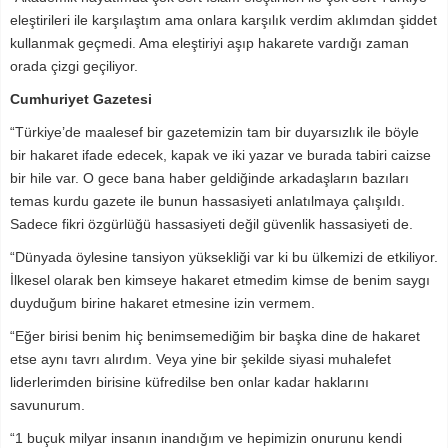
eleştirileri ile karşılaştım ama onlara karşılık verdim aklımdan şiddet
kullanmak geçmedi. Ama eleştiriyi aşıp hakarete vardığı zaman
orada çizgi geçiliyor.
Cumhuriyet Gazetesi
“Türkiye’de maalesef bir gazetemizin tam bir duyarsızlık ile böyle
bir hakaret ifade edecek, kapak ve iki yazar ve burada tabiri caizse
bir hile var. O gece bana haber geldiğinde arkadaşların bazıları
temas kurdu gazete ile bunun hassasiyeti anlatılmaya çalışıldı.
Sadece fikri özgürlüğü hassasiyeti değil güvenlik hassasiyeti de.
“Dünyada öylesine tansiyon yüksekliği var ki bu ülkemizi de etkiliyor.
İlkesel olarak ben kimseye hakaret etmedim kimse de benim saygı
duyduğum birine hakaret etmesine izin vermem.
“Eğer birisi benim hiç benimsemediğim bir başka dine de hakaret
etse aynı tavrı alırdım. Veya yine bir şekilde siyasi muhalefet
liderlerimden birisine küfredilse ben onlar kadar haklarını
savunurum.
“1 buçuk milyar insanın inandığım ve hepimizin onurunu kendi