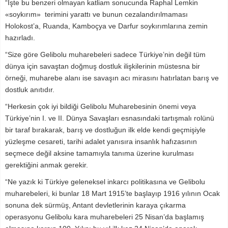
“İşte bu benzeri olmayan katliam sonucunda Raphal Lemkin
«soykırım» terimini yarattı ve bunun cezalandırılmaması
Holokost’a, Ruanda, Kamboçya ve Darfur soykırımlarına zemin
hazırladı.
“Size göre Gelibolu muharebeleri sadece Türkiye’nin değil tüm
dünya için savaştan doğmuş dostluk ilişkilerinin müstesna bir
örneği, muharebe alanı ise savaşın acı mirasını hatırlatan barış ve
dostluk anıtıdır.
“Herkesin çok iyi bildiği Gelibolu Muharebesinin önemi veya
Türkiye’nin I. ve II. Dünya Savaşları esnasındaki tartışmalı rolünü
bir taraf bırakarak, barış ve dostluğun ilk elde kendi geçmişiyle
yüzleşme cesareti, tarihi adalet yanısıra insanlık hafızasının
seçmece değil aksine tamamıyla tanıma üzerine kurulması
gerektiğini anmak gerekir.
“Ne yazık ki Türkiye geleneksel inkarcı politikasına ve Gelibolu
muharebeleri, ki bunlar 18 Mart 1915’te başlayıp 1916 yılının Ocak
sonuna dek sürmüş, Antant devletlerinin karaya çıkarma
operasyonu Gelibolu kara muharebeleri 25 Nisan’da başlamış