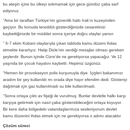
bu ateşin içine bu ülkeyi sokmamak için gece gündüz çaba sarf
ediyoruz.
“Ama bir taraftan Türkiye’nin güvenlik hattı Irak’ın kuzeyinden
geçiyor. Bu konuda tereddüt gösterdiğinizde cesaretinizi
kaybettiğinizde bir müddet sonra içeriye doğru olaylar yansır.
” 6-7 ekim Kobani olaylarıyla çıkan tabloda kamu düzeni ihdas
etmekte kararlıyız. Hatip Dicle’nin verdiği mesajlar olması gereken
şeylerdir. Bunun içinde Cizre’de ne gerekiyorsa yapacağız. Ve 12
yaşında bir çocuk hayatını kaybetti. Hepimiz üzgünüz.
“Hemen bir provokasyon polis kurşunuyla diye. İçişleri bakanımızı
aradım bir şey kullanıldı mı orada diye hayır efendim dedi. Gösteriyi
dağıtmak için gaz kullanılmadı su bile kullanılmadı.
“Sonra ortaya çıktı av fişeği ile vurulmuş. Bunlar devletle halkı karşı
karşıya getirmek için nasıl çaba gösterebileceğini ortaya koyuyor.
Bir kere daha bölgedeki vatandaşlarımıza sesleniyorum devlet
kamu düzenini ihdas etmek için ne gerekiyorsa o adımı atacaktır.
Çözüm süreci