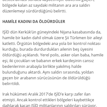
bölgede kalan az sayıdaki militanın ara ara saldırı
düzenlemeyi sürdürdüğünü belirtti.
HAMİLE KADINI DA ÖLDÜRDÜLER
IŞİD dün Kerkük’ün güneyindeki Nijana kasabasında da,
hamile bir kadın dahil olmak üzere Şii Türkmen bir aileyi
katletti. Örgütün bölgedeki ana yola bir kontrol noktası
kurduğu, burada durdurdukları ailenin beş üyesini
öldürdüğü açıklandı. Yerel polis, asker olan baba, hamile
eşi, iki çocukları ve babanın erkek kardeşinin cansız
bedenlerinin arabayla birlikte yakılmış halde
bulunduğunu aktardı. Aynı saldırı sırasında, yoldan
geçen bir arabanın sürücüsünün de öldürüldüğü
belirrtildi.
Irak hükümeti Aralık 2017’de IŞİD’e karşı zafer ilan
etmişti. Ancak kontrol ettikleri bölgeleri kaybettikçe
dağılarak kaçan IŞİD militanlarının saldırıları sürüyor.