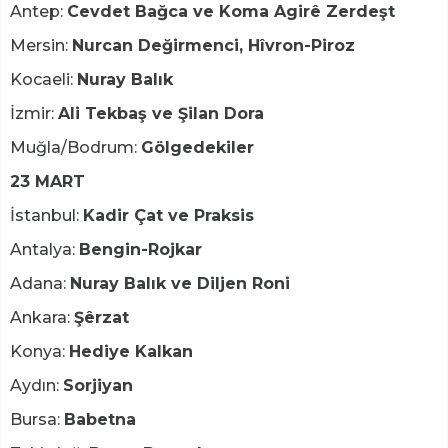
Antep:
Cevdet Bağca ve Koma Agirê Zerdeşt
Mersin:
Nurcan Değirmenci, Hîvron-Piroz
Kocaeli:
Nuray Balık
İzmir:
Ali Tekbaş ve Şilan Dora
Muğla/Bodrum:
Gölgedekiler
23 MART
İstanbul:
Kadir Çat ve Praksis
Antalya:
Bengin-Rojkar
Adana:
Nuray Balık ve Diljen Roni
Ankara:
Şêrzat
Konya:
Hediye Kalkan
Aydın:
Sorjiyan
Bursa:
Babetna