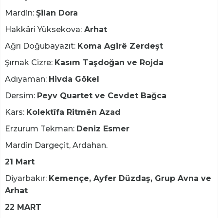
Mardin:
Şilan Dora
Hakkâri Yüksekova:
Arhat
Ağrı Doğubayazıt:
Koma Agirê Zerdeşt
Şırnak Cizre:
Kasım Taşdoğan ve Rojda
Adıyaman:
Hivda Gökel
Dersim:
Peyv Quartet ve Cevdet Bağca
Kars:
Kolektîfa Ritmên Azad
Erzurum Tekman:
Deniz Esmer
Mardin Dargeçit, Ardahan.
21 Mart
Diyarbakır:
Kemençe, Ayfer Düzdaş, Grup Avna ve
Arhat
22 MART