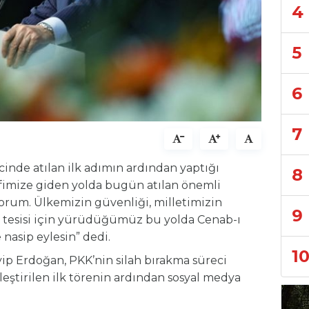
4
5
6
7
cinde atılan ilk adımın ardından yaptığı
8
fimize giden yolda bugün atılan önemli
iyorum. Ülkemizin güvenliği, milletimizin
9
n tesisi için yürüdüğümüz bu yolda Cenab-ı
 nasip eylesin” dedi.
1
 Erdoğan, PKK’nin silah bırakma süreci
ştirilen ilk törenin ardından sosyal medya