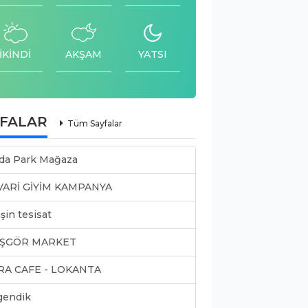
İKİNDİ
AKŞAM
YATSI
YFALAR
Tüm Sayfalar
da Park Mağaza
VARİ GİYİM KAMPANYA
şin tesisat
ŞGÖR MARKET
RA CAFE - LOKANTA
gendik