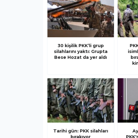
30 kişilik PKK’li grup
PKK
silahlarını yaktı: Grupta
isim
Bese Hozat da yer aldı
bı
ki
Tarihi gün: PKK silahları
Ay
bırakıyor
PKK'n