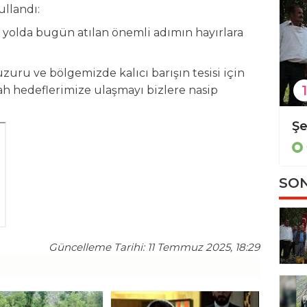
ullandı:
 yolda bugün atılan önemli adımın hayırlara
zuru ve bölgemizde kalıcı barışın tesisi için
1
 hedeflerimize ulaşmayı bizlere nasip
Diyarbakır'da kadın cinayeti
Güncel
SON
Güncelleme Tarihi: 11 Temmuz 2025, 18:29