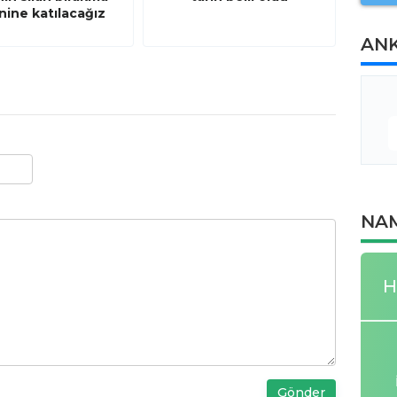
nine katılacağız
AN
NAM
H
Gönder