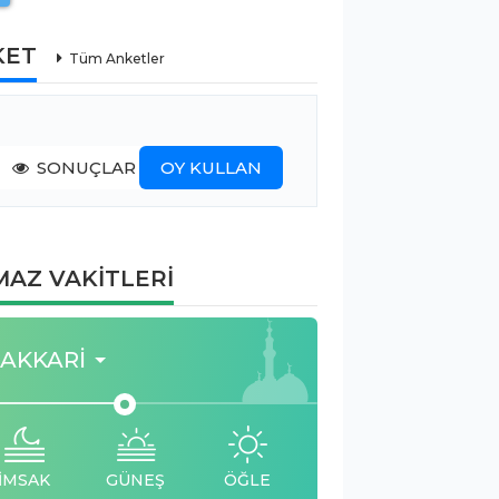
KET
Tüm Anketler
SONUÇLAR
OY KULLAN
AZ VAKİTLERİ
AKKARI
İMSAK
GÜNEŞ
ÖĞLE