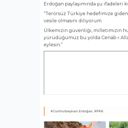
Erdoğan paylaşımında şu ifadeleri k
“Terörsüz Türkiye hedefimize giden
vesile olmasını diliyorum.
Ülkemizin güvenliği, milletimizin hu
yürüdüğümüz bu yolda Cenab-ı Allah
eylesin.”
#Cumhurbaşkanı Erdoğan,
#PKK