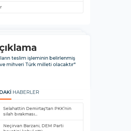
r
açıklama
arın teslim işleminin belirlenmiş
e mihveri Türk milleti olacaktır"
DAKİ
HABERLER
Selahattin Demirtaş'tan PKK’nin
silah bırakması...
Neçirvan Barzani, DEM Parti