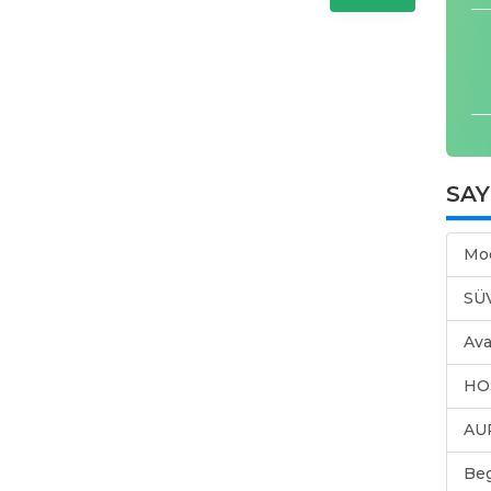
SA
Mo
SÜ
Ava
HO
AU
Be