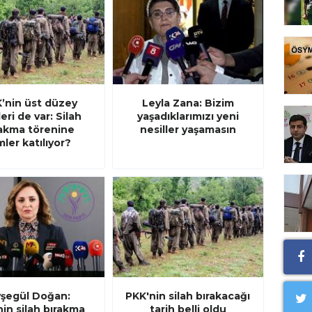
’nin üst düzey
Leyla Zana: Bizim
leri de var: Silah
yaşadıklarımızı yeni
rakma törenine
nesiller yaşamasın
mler katılıyor?
şegül Doğan:
PKK'nin silah bırakacağı
in silah bırakma
tarih belli oldu