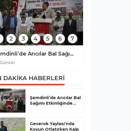
2
3
4
5
6
7
Şemdinli’de Arıcılar Bal Sağımı Etkinliğinde Bir Araya Geldi
Güncel
Güncel
 DAKİKA HABERLERİ
Şemdinli’de Arıcılar Bal
Sağımı Etkinliğinde...
Geverok Yaylası’nda
Koyun Otlatırken Kalp