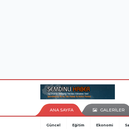
istanbul evden eve nakliyat
eşya depolama
ANA SAYFA
GALERİLER
Güncel
Eğitim
Ekonomi
Sa