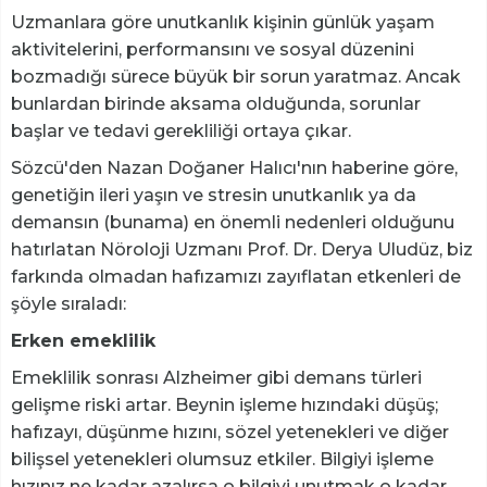
Uzmanlara göre unutkanlık kişinin günlük yaşam
aktivitelerini, performansını ve sosyal düzenini
bozmadığı sürece büyük bir sorun yaratmaz. Ancak
bunlardan birinde aksama olduğunda, sorunlar
başlar ve tedavi gerekliliği ortaya çıkar.
Sözcü'den Nazan Doğaner Halıcı'nın haberine göre,
genetiğin ileri yaşın ve stresin unutkanlık ya da
demansın (bunama) en önemli nedenleri olduğunu
hatırlatan Nöroloji Uzmanı Prof. Dr. Derya Uludüz, biz
farkında olmadan hafızamızı zayıflatan etkenleri de
şöyle sıraladı:
Erken emeklilik
Emeklilik sonrası Alzheimer gibi demans türleri
gelişme riski artar. Beynin işleme hızındaki düşüş;
hafızayı, düşünme hızını, sözel yetenekleri ve diğer
bilişsel yetenekleri olumsuz etkiler. Bilgiyi işleme
hızınız ne kadar azalırsa o bilgiyi unutmak o kadar