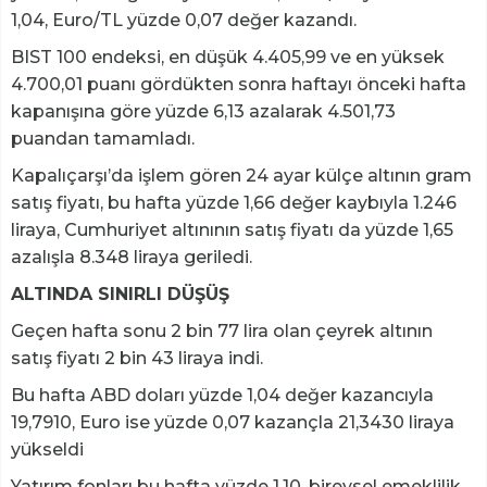
1,04, Euro/TL yüzde 0,07 değer kazandı.
BIST 100 endeksi, en düşük 4.405,99 ve en yüksek
4.700,01 puanı gördükten sonra haftayı önceki hafta
kapanışına göre yüzde 6,13 azalarak 4.501,73
puandan tamamladı.
Kapalıçarşı’da işlem gören 24 ayar külçe altının gram
satış fiyatı, bu hafta yüzde 1,66 değer kaybıyla 1.246
liraya, Cumhuriyet altınının satış fiyatı da yüzde 1,65
azalışla 8.348 liraya geriledi.
ALTINDA SINIRLI DÜŞÜŞ
Geçen hafta sonu 2 bin 77 lira olan çeyrek altının
satış fiyatı 2 bin 43 liraya indi.
Bu hafta ABD doları yüzde 1,04 değer kazancıyla
19,7910, Euro ise yüzde 0,07 kazançla 21,3430 liraya
yükseldi
Yatırım fonları bu hafta yüzde 1,10, bireysel emeklilik