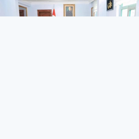
Hakkari Gazeteciler
Cemiyeti’nden Şemdinli’ye
Ziyaret!
Güncel
21 Kasım 2024 - 22:57