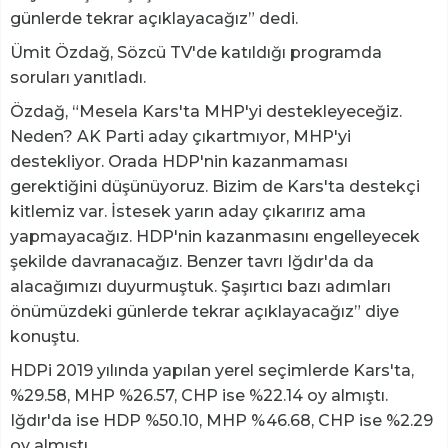
günlerde tekrar açıklayacağız” dedi.
Ümit Özdağ, Sözcü TV'de katıldığı programda
soruları yanıtladı.
Özdağ, “Mesela Kars'ta MHP'yi destekleyeceğiz.
Neden? AK Parti aday çıkartmıyor, MHP'yi
destekliyor. Orada HDP'nin kazanmaması
gerektiğini düşünüyoruz. Bizim de Kars'ta destekçi
kitlemiz var. İstesek yarın aday çıkarırız ama
yapmayacağız. HDP'nin kazanmasını engelleyecek
şekilde davranacağız. Benzer tavrı Iğdır'da da
alacağımızı duyurmuştuk. Şaşırtıcı bazı adımları
önümüzdeki günlerde tekrar açıklayacağız” diye
konuştu.
HDPi 2019 yılında yapılan yerel seçimlerde Kars'ta,
%29.58, MHP %26.57, CHP ise %22.14 oy almıştı.
Iğdır'da ise HDP %50.10, MHP %46.68, CHP ise %2.29
oy almıştı.