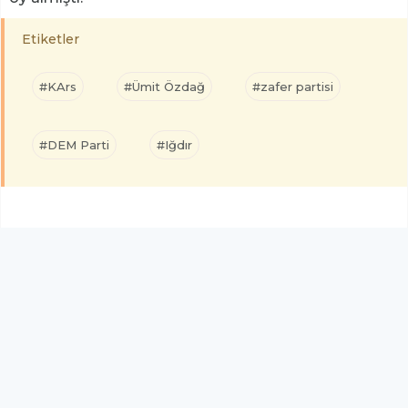
Etiketler
#KArs
#Ümit Özdağ
#zafer partisi
#DEM Parti
#Iğdır
YORUM EKLE
Adınız Soyadınız
Yorumunuz