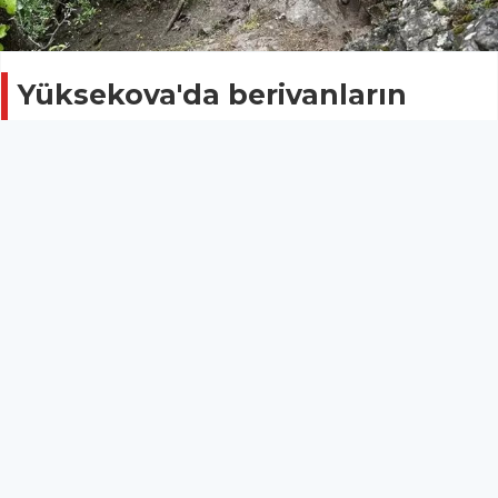
Yüksekova'da berivanların
zorlu yayla yolculuğu başladı
Güncel
17 Mayıs 2025 - 12:47
Hakkari'nin Yüksekova ilçesinde, havaların
ısınmasıyla berivanların (süt sağımı yapan kadınlar)
zorlu yayla mesaisi başladı. Süt sağmak için her gün
dağlık ve engebeli, yer yer uçurumların olduğu
bölgede yolculuk yapan kadınlar, sağdıkları koyun ve
keçilerden elde ettikleri sütleri otlu peynir, tereyağı
ve yoğurt yaparak hem satıyor, hem de kışlık
ihtiyaçlarını karşılıyor.