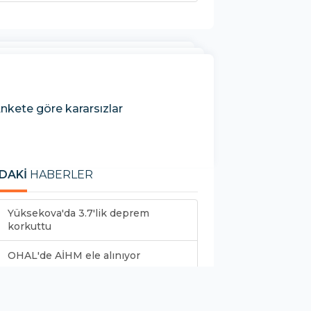
Ankete göre kararsızlar
DAKİ
HABERLER
Yüksekova'da 3.7'lik deprem
korkuttu
OHAL'de AİHM ele alınıyor
MKM 27 yaşında: Kürt sanatçılar
kendilerini ifade...