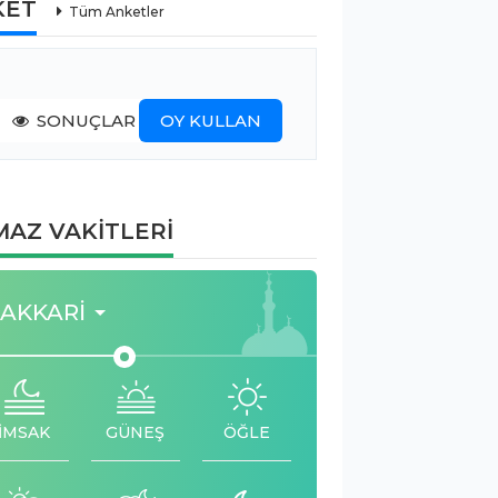
KET
Tüm Anketler
SONUÇLAR
OY KULLAN
AZ VAKİTLERİ
AKKARI
İMSAK
GÜNEŞ
ÖĞLE