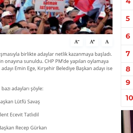
4
5
6
7
aşmasıyla birlikte adaylar netlik kazanmaya başladı.
’nin onayına sunuldu. CHP PM’de yapılan oylamaya
8
dayı Emin Ege, Kırşehir Belediye Başkan adayı ise
9
 bazı adayları şöyle:
1
aşkan Lütfü Savaş
ent Ecevit Tatlıdil
 Başkan Recep Gürkan