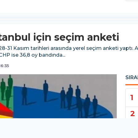
tanbul için seçim anketi
8-31 Kasım tarihleri arasında yerel seçim anketi yaptı. 
CHP ise 36,8 oy bandında...
16:35
SIRA
1
2
3