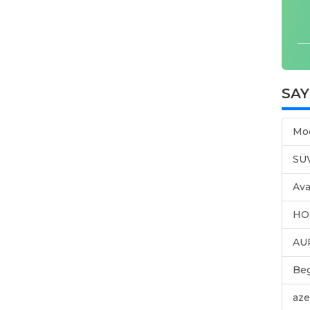
SA
Mo
SÜ
Ava
HO
AU
Be
aze