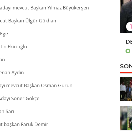
 adayı mevcut Başkan Yılmaz Büyükerşen
vcut Başkan Ülgür Gökhan
1
 Ege
TBMM'de 'İsrail-İran tezkeresi' kabul edildi
tin Ekicioğlu
Politika
han
SON
Kenan Aydın
dayı mevcut Başkan Osman Gürün
Adayı Soner Gökçe
n Sarı
ut başkan Faruk Demir