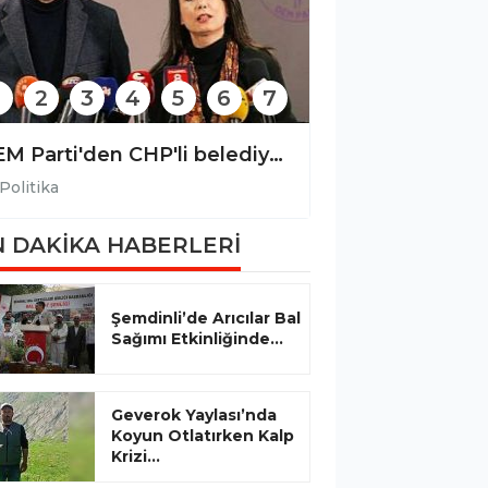
2
3
4
5
6
7
DEM Parti'den CHP'li belediyelere yönelik operasyona tepki
Politika
Politika
 DAKİKA HABERLERİ
Şemdinli’de Arıcılar Bal
Sağımı Etkinliğinde...
Geverok Yaylası’nda
Koyun Otlatırken Kalp
Krizi...