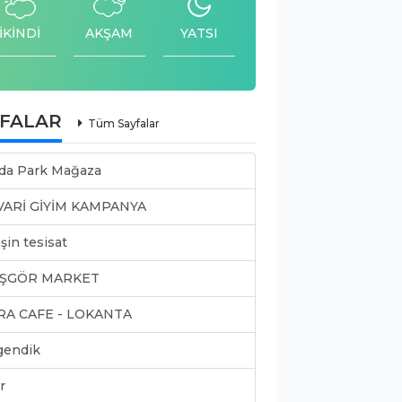
İKİNDİ
AKŞAM
YATSI
YFALAR
Tüm Sayfalar
da Park Mağaza
VARİ GİYİM KAMPANYA
şin tesisat
ŞGÖR MARKET
RA CAFE - LOKANTA
gendik
r