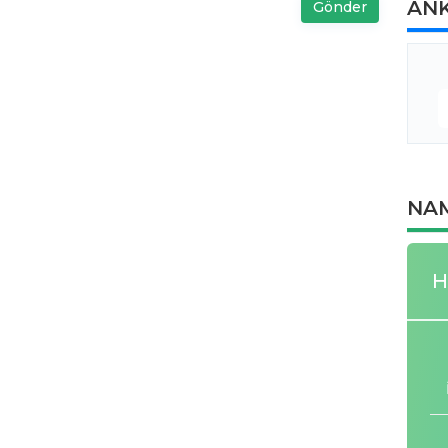
AN
Gönder
NAM
H