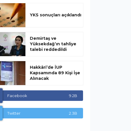
YKS sonuçları açıklandı
Demirtaş ve
Yüksekdağ’ın tahliye
talebi reddedildi
Hakkâri’de İUP
Kapsamında 89 Kişi İşe
Alınacak
Facebook
9.2B
Twitter
2.3B