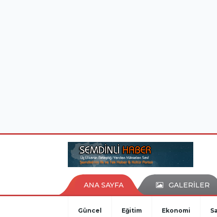
istanbul evden eve nakliyat
eşya depolama
ANA SAYFA
GALERİLER
Güncel
Eğitim
Ekonomi
Sa