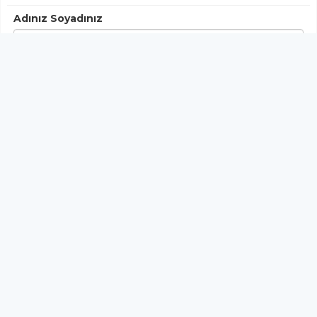
Adınız Soyadınız
Yorumunuz
Gönder
< Yorumlar>