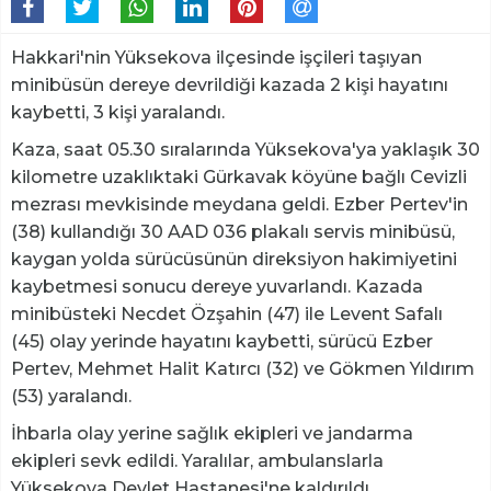
Hakkari'nin Yüksekova ilçesinde işçileri taşıyan
minibüsün dereye devrildiği kazada 2 kişi hayatını
kaybetti, 3 kişi yaralandı.
Kaza, saat 05.30 sıralarında Yüksekova'ya yaklaşık 30
kilometre uzaklıktaki Gürkavak köyüne bağlı Cevizli
mezrası mevkisinde meydana geldi. Ezber Pertev'in
(38) kullandığı 30 AAD 036 plakalı servis minibüsü,
kaygan yolda sürücüsünün direksiyon hakimiyetini
kaybetmesi sonucu dereye yuvarlandı. Kazada
minibüsteki Necdet Özşahin (47) ile Levent Safalı
(45) olay yerinde hayatını kaybetti, sürücü Ezber
Pertev, Mehmet Halit Katırcı (32) ve Gökmen Yıldırım
(53) yaralandı.
İhbarla olay yerine sağlık ekipleri ve jandarma
ekipleri sevk edildi. Yaralılar, ambulanslarla
Yüksekova Devlet Hastanesi'ne kaldırıldı.