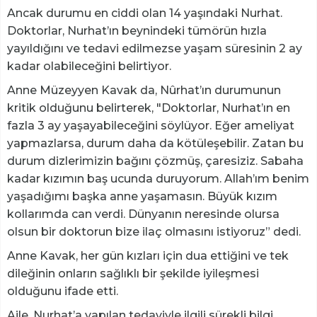
Ancak durumu en ciddi olan 14 yaşındaki Nurhat.
Doktorlar, Nurhat’ın beynindeki tümörün hızla
yayıldığını ve tedavi edilmezse yaşam süresinin 2 ay
kadar olabileceğini belirtiyor.
Anne Müzeyyen Kavak da, Nûrhat’ın durumunun
kritik olduğunu belirterek, "Doktorlar, Nurhat’ın en
fazla 3 ay yaşayabileceğini söylüyor. Eğer ameliyat
yapmazlarsa, durum daha da kötüleşebilir. Zatan bu
durum dizlerimizin bağını çözmüş, çaresiziz. Sabaha
kadar kızımın baş ucunda duruyorum. Allah’ım benim
yaşadığımı başka anne yaşamasın. Büyük kızım
kollarımda can verdi. Dünyanın neresinde olursa
olsun bir doktorun bize ilaç olmasını istiyoruz” dedi.
Anne Kavak, her gün kızları için dua ettiğini ve tek
dileğinin onların sağlıklı bir şekilde iyileşmesi
olduğunu ifade etti.
Aile, Nurhat’a yapılan tedaviyle ilgili sürekli bilgi