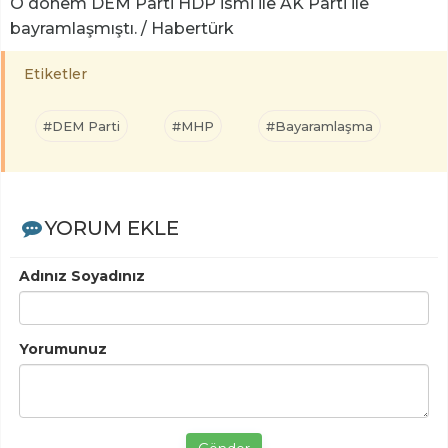
O dönem DEM Parti HDP ismi ile AK Parti ile
bayramlaşmıştı. / Habertürk
Etiketler
#DEM Parti
#MHP
#Bayaramlaşma
YORUM EKLE
Adınız Soyadınız
Yorumunuz