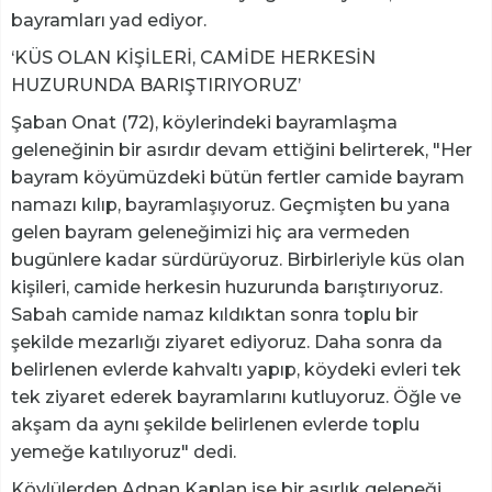
bayramları yad ediyor.
‘KÜS OLAN KİŞİLERİ, CAMİDE HERKESİN
HUZURUNDA BARIŞTIRIYORUZ’
Şaban Onat (72), köylerindeki bayramlaşma
geleneğinin bir asırdır devam ettiğini belirterek, "Her
bayram köyümüzdeki bütün fertler camide bayram
namazı kılıp, bayramlaşıyoruz. Geçmişten bu yana
gelen bayram geleneğimizi hiç ara vermeden
bugünlere kadar sürdürüyoruz. Birbirleriyle küs olan
kişileri, camide herkesin huzurunda barıştırıyoruz.
Sabah camide namaz kıldıktan sonra toplu bir
şekilde mezarlığı ziyaret ediyoruz. Daha sonra da
belirlenen evlerde kahvaltı yapıp, köydeki evleri tek
tek ziyaret ederek bayramlarını kutluyoruz. Öğle ve
akşam da aynı şekilde belirlenen evlerde toplu
yemeğe katılıyoruz" dedi.
Köylülerden Adnan Kaplan ise bir asırlık geleneği