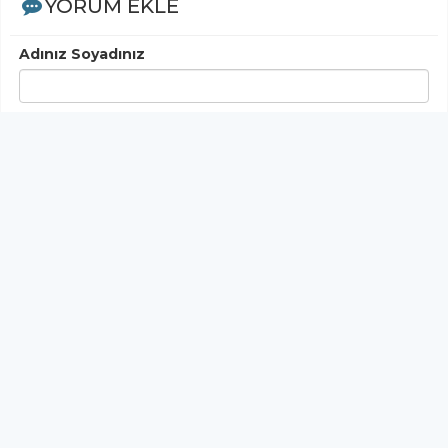
YORUM EKLE
Adınız Soyadınız
Yorumunuz
Gönder
< Yorumlar>