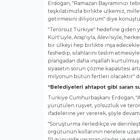
Erdoğan, "Ramazan Bayramınızı tebr
teşkilatımızla birlikte ülkemiz, mille
getirmesini diliyorum" diye konuştu
"Terörsüz Türkiye" hedefine giden yo
Kürt'üyle, Arap'ıyla, Alevi'siyle, her
bir ülkeyi hep birlikte inşa edecek
feshedip, silahlarını teslim etmesiyl
prangadan daha inşallah kurtulmuş ola
siyasetin sorun çözme kapasitesi a
milyonun bütün fertleri olacaktır" d
“Belediyeleri ahtapot gibi saran s
Türkiye Cumhurbaşkanı Erdoğan, "Azi
yürütülen rüşvet, yolsuzluk ve terö
ifadelerine yer vererek, şöyle devam 
"Soruşturma ilerledikçe ve derinleşt
örgütünün kollarının nerelere uzand
10 gününde yaşanan olaylar ve sok