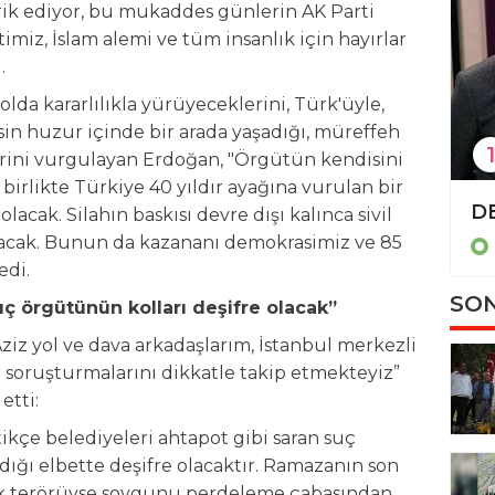
ik ediyor, bu mukaddes günlerin AK Parti
timiz, İslam alemi ve tüm insanlık için hayırlar
.
lda kararlılıkla yürüyeceklerini, Türk'üyle,
kesin huzur içinde bir arada yaşadığı, müreffeh
1
lerini vurgulayan Erdoğan, "Örgütün kendisini
e birlikte Türkiye 40 yıldır ayağına vurulan bir
TBMM'de 'İsrail-İran tezkeresi' kabul edildi
cak. Silahın baskısı devre dışı kalınca sivil
rtacak. Bunun da kazananı demokrasimiz ve 85
Politika
edi.
SON
uç örgütünün kolları deşifre olacak”
z yol ve dava arkadaşlarım, İstanbul merkezli
r soruşturmalarını dikkatle takip etmekteyiz”
etti:
ikçe belediyeleri ahtapot gibi saran suç
ığı elbette deşifre olacaktır. Ramazanın son
ak terörüyse soygunu perdeleme çabasından