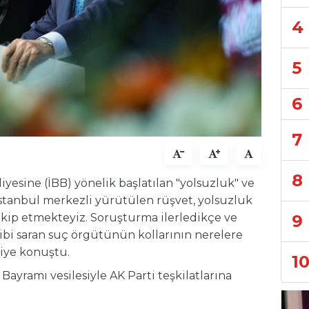
4
5
6
7
8
iyesine (İBB) yönelik başlatılan "yolsuzluk" ve
"İstanbul merkezli yürütülen rüşvet, yolsuzluk
9
akip etmekteyiz. Soruşturma ilerledikçe ve
ibi saran suç örgütünün kollarının nerelere
diye konuştu.
1
Bayramı vesilesiyle AK Parti teşkilatlarına