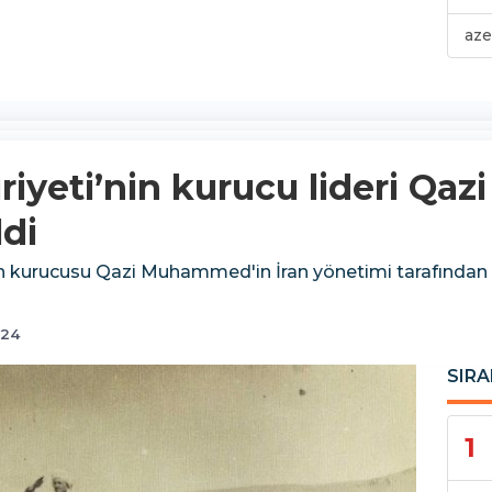
aze
iyeti’nin kurucu lideri Q
ldi
 kurucusu Qazi Muhammed'in İran yönetimi tarafından 3
:24
SIRA
1