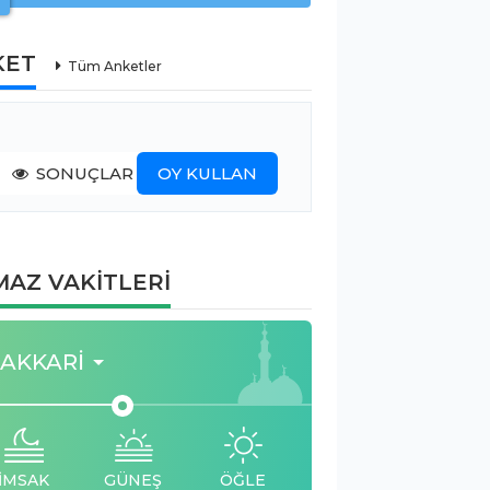
KET
Tüm Anketler
SONUÇLAR
OY KULLAN
AZ VAKİTLERİ
AKKARI
İMSAK
GÜNEŞ
ÖĞLE