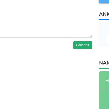
AN
Gönder
NAM
H