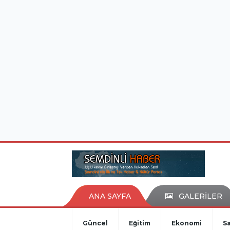
istanbul evden eve nakliyat
eşya depolama
ANA SAYFA
GALERİLER
Güncel
Eğitim
Ekonomi
Sa