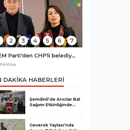
2
3
4
5
6
7
DEM Parti'den CHP'li belediyelere yönelik operasyona tepki
Politika
Politika
 DAKİKA HABERLERİ
Şemdinli’de Arıcılar Bal
Sağımı Etkinliğinde...
Geverok Yaylası’nda