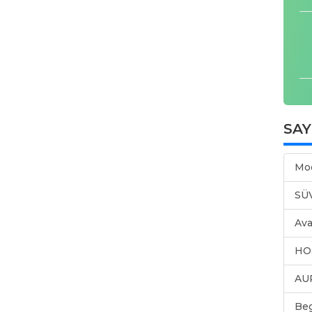
SA
Mo
SÜ
Ava
HO
AU
Be