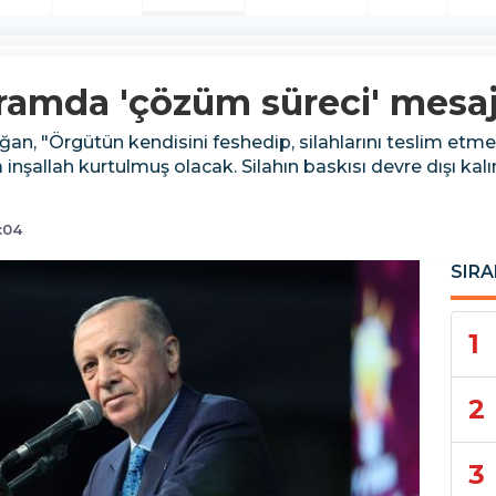
amda 'çözüm süreci' mesaj
 "Örgütün kendisini feshedip, silahlarını teslim etmesiy
nşallah kurtulmuş olacak. Silahın baskısı devre dışı kal
:04
SIRA
1
2
3