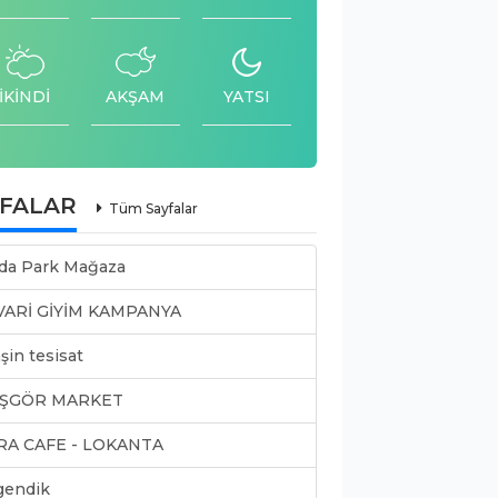
İKİNDİ
AKŞAM
YATSI
YFALAR
Tüm Sayfalar
da Park Mağaza
VARİ GİYİM KAMPANYA
şin tesisat
ŞGÖR MARKET
RA CAFE - LOKANTA
gendik