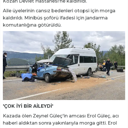
Kozan Devlet Hastanesi'ne kaldırıldı.
Aile üyelerinin cansız bedenleri otopsi için morga
kaldırıldı. Minibüs şoförü ifadesi için jandarma
komutanlığına götürüldü.
'ÇOK İYİ BİR AİLEYDİ'
Kazada ölen Zeynel Güleç'in amcası Erol Güleç, acı
haberi aldıktan sonra yakınlarıyla morga gitti. Erol