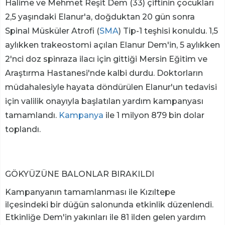
Halime ve Mehmet Reşit Dem (33) çiftinin çocukları
2,5 yaşındaki Elanur'a, doğduktan 20 gün sonra
Spinal Müsküler Atrofi (
SMA
) Tip-1 teşhisi konuldu. 1,5
aylıkken trakeostomi açılan Elanur Dem'in, 5 aylıkken
2'nci doz spinraza ilacı için gittiği Mersin Eğitim ve
Araştırma Hastanesi'nde kalbi durdu. Doktorların
müdahalesiyle hayata döndürülen Elanur'un tedavisi
için valilik onayıyla başlatılan yardım kampanyası
tamamlandı.
Kampanya
ile 1 milyon 879 bin dolar
toplandı.
GÖKYÜZÜNE BALONLAR BIRAKILDI
Kampanyanın tamamlanması ile Kızıltepe
ilçesindeki bir düğün salonunda etkinlik düzenlendi.
Etkinliğe Dem'in yakınları ile 81 ilden gelen yardım