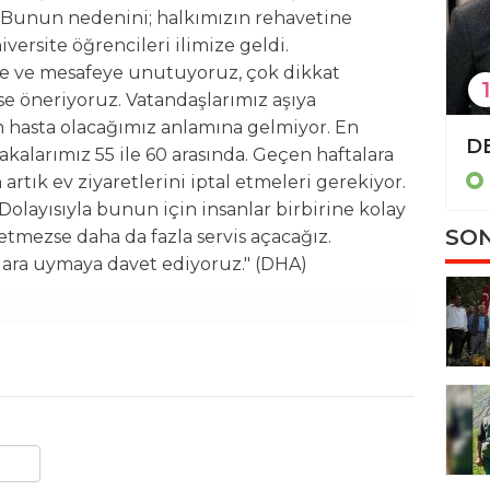
. Bunun nedenini; halkımızın rehavetine
iversite öğrencileri ilimize geldi.
ke ve mesafeye unutuyoruz, çok dikkat
1
e öneriyoruz. Vatandaşlarımız aşıya
 hasta olacağımız anlamına gelmiyor. En
TBMM'de 'İsrail-İran tezkeresi' kabul edildi
akalarımız 55 ile 60 arasında. Geçen haftalara
Politika
n artık ev ziyaretlerini iptal etmeleri gerekiyor.
Dolayısıyla bunun için insanlar birbirine kolay
SON
 etmezse daha da fazla servis açacağız.
llara uymaya davet ediyoruz." (DHA)