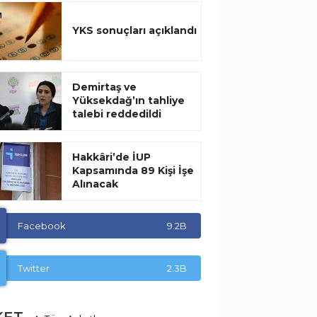
YKS sonuçları açıklandı
Demirtaş ve
Yüksekdağ’ın tahliye
talebi reddedildi
Hakkâri’de İUP
Kapsamında 89 Kişi İşe
Alınacak
Facebook
9.2B
Twitter
2.3B
KET