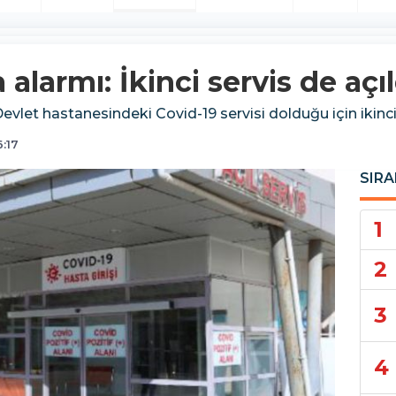
alarmı: İkinci servis de açıl
evlet hastanesindeki Covid-19 servisi dolduğu için ikinci 
6:17
SIRA
1
2
3
4