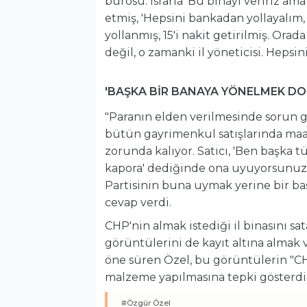
bürosu. Israrla 'Bu binayı veririz ama
etmiş, 'Hepsini bankadan yollayalım, u
yollanmış, 15'i nakit getirilmiş. Orad
değil, o zamanki il yöneticisi. Hepsin
'BAŞKA BİR BANAYA YÖNELMEK D
"Paranın elden verilmesinde sorun 
bütün gayrimenkul satışlarında maale
zorunda kalıyor. Satıcı, 'Ben başka t
kapora' dediğinde ona uyuyorsunuz
Partisinin buna uymak yerine bir b
cevap verdi.
CHP'nin almak istediği il binasını sa
görüntülerini de kayıt altına almak v
öne süren Özel, bu görüntülerin "CH
malzeme yapılmasına tepki gösterdi
#Özgür Özel