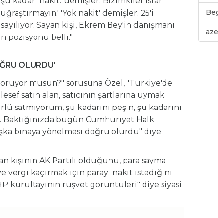
 şu kadarı nakit.' demişler. Bizimkiler ısrar
Be
ğraştırmayın.' 'Yok nakit' demişler. 25'i
a sayılıyor. Sayan kişi, Ekrem Bey'in danışmanı
aze
in pozisyonu belli."
OĞRU OLURDU'
görüyor musun?" sorusuna Özel, "Türkiye'de
sef satın alan, satıcının şartlarına uymak
ürlü satmıyorum, şu kadarını peşin, şu kadarını
. Baktığınızda bugün Cumhuriyet Halk
aşka binaya yönelmesi doğru olurdu" diye
tan kişinin AK Partili olduğunu, para sayma
e vergi kaçırmak için parayı nakit istediğini
P kurultayının rüşvet görüntüleri" diye siyasi
.