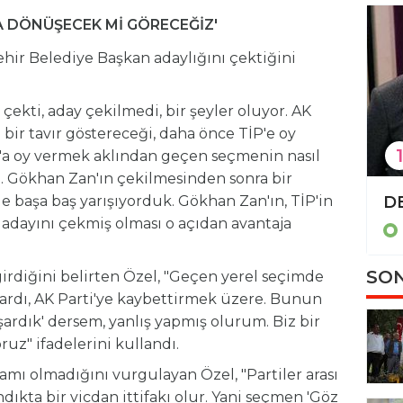
JA DÖNÜŞECEK Mİ GÖRECEĞİZ'
hir Belediye Başkan adaylığını çektiğini
çekti, aday çekilmedi, bir şeyler oluyor. AK
bir tavır göstereceği, daha önce TİP'e oy
1
a oy vermek aklından geçen seçmenin nasıl
. Gökhan Zan'ın çekilmesinden sonra bir
TBMM'de 'İsrail-İran tezkeresi' kabul edildi
e başa baş yarışıyorduk. Gökhan Zan'ın, TİP'in
n adayını çekmiş olması o açıdan avantaja
Politika
SON
irdiğini belirten Özel, "Geçen yerel seçimde
 vardı, AK Parti'ye kaybettirmek üzere. Bunun
şardık' dersem, yanlış yapmış olurum. Biz bir
uz" ifadelerini kullandı.
tamı olmadığını vurgulayan Özel, "Partiler arası
kta bir vicdan ittifakı olur. Yani seçmen 'Göz