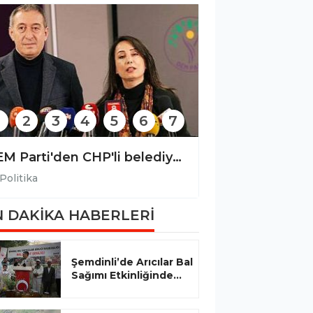
2
3
4
5
6
7
DEM Parti'den CHP'li belediyelere yönelik operasyona tepki
Politika
Politika
 DAKİKA HABERLERİ
Şemdinli’de Arıcılar Bal
Sağımı Etkinliğinde...