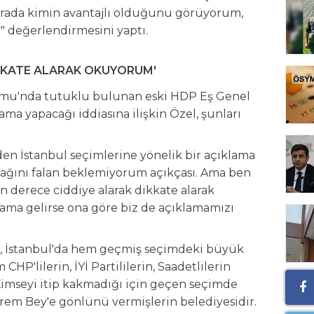
urada kimin avantajlı olduğunu görüyorum,
" değerlendirmesini yaptı.
İKKATE ALARAK OKUYORUM'
rumu'nda tutuklu bulunan eski HDP Eş Genel
ama yapacağı iddiasına ilişkin Özel, şunları
den İstanbul seçimlerine yönelik bir açıklama
ağını falan beklemiyorum açıkçası. Ama ben
n derece ciddiye alarak dikkate alarak
lama gelirse ona göre biz de açıklamamızı
i, İstanbul'da hem geçmiş seçimdeki büyük
CHP'lilerin, İYİ Partililerin, Saadetlilerin
. Kimseyi itip kakmadığı için geçen seçimde
rem Bey'e gönlünü vermişlerin belediyesidir.