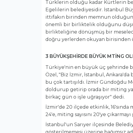
Türklerin olduğu kadar Kürtlerin be
Egelilerin belediyesidir. İstanbul Bü
ittifakın birinden memnun olduğunu
önemli bir birliktelik olduğunu düş
birlikteliğine dönüşmüş bir meseledi
doğru yerlerden okuyan birisinden ö
3 BÜYÜKŞEHİRDE BÜYÜK MTİNG O
Türkiye'nin en büyük üç şehrinde bü
Özel, "Biz İzmir, İstanbul, Ankara'
bu çok tartışıldı. İzmir Gündoğdu M
doldurup getirip orada bir miting yap
birkaç gün o işle uğraşıyor" dedi.
İzmir'de 20 ilçede etkinlik, 16'sında 
24'e, miting sayısını 20'ye çıkarmayı 
İstanbul'un Sarıyer ilçesinde Beled
gösterilmemesi üzerine bağımsız ada