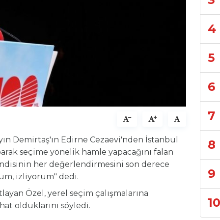
4
5
6
7
ayın Demirtaş'ın Edirne Cezaevi'nden İstanbul
8
parak seçime yönelik hamle yapacağını falan
disinin her değerlendirmesini son derece
9
um, izliyorum" dedi.
tlayan Özel, yerel seçim çalışmalarına
1
hat olduklarını söyledi.