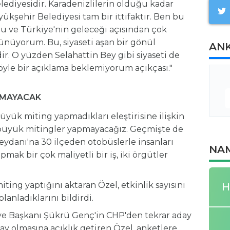
lediyesidir. Karadenizlilerin olduğu kadar
yükşehir Belediyesi tam bir ittifaktır. Ben bu
 ve Türkiye'nin geleceği açısından çok
ünüyorum. Bu, siyaseti aşan bir gönül
AN
r. O yüzden Selahattin Bey gibi siyaseti de
yle bir açıklama beklemiyorum açıkçası."
LMAYACAK
yük miting yapmadıkları eleştirisine ilişkin
da büyük mitingler yapmayacağız. Geçmişte de
eydanı'na 30 ilçeden otobüslerle insanları
NAM
mak bir çok maliyetli bir iş, iki örgütler
miting yaptığını aktaran Özel, etkinlik sayısını
H
planladıklarını bildirdi.
iye Başkanı Şükrü Genç'in CHP'den tekrar aday
y olmasına açıklık getiren Özel, anketlere