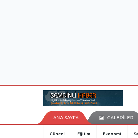
istanbul evden eve nakliyat
eşya depolama
ANA SAYFA
GALERİLER
Güncel
Eğitim
Ekonomi
Sa