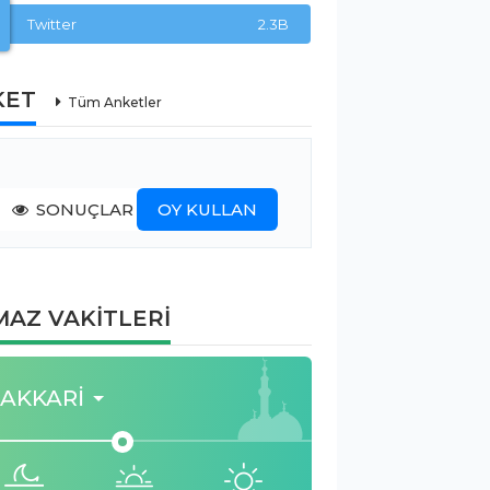
Twitter
2.3B
KET
Tüm Anketler
SONUÇLAR
OY KULLAN
AZ VAKİTLERİ
AKKARI