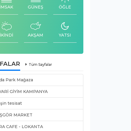
İMSAK
GÜNEŞ
ÖĞLE
İKİNDİ
AKŞAM
YATSI
YFALAR
Tüm Sayfalar
da Park Mağaza
VARİ GİYİM KAMPANYA
şin tesisat
ŞGÖR MARKET
RA CAFE - LOKANTA