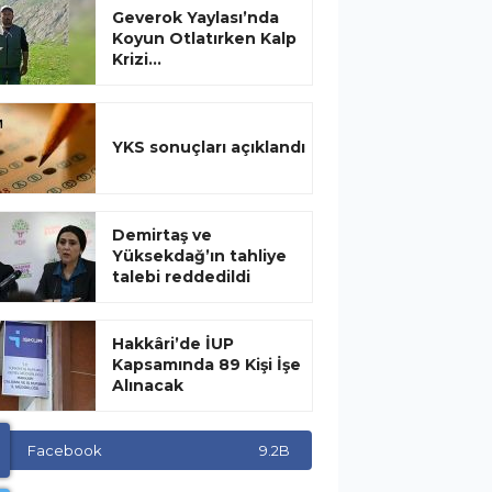
Geverok Yaylası’nda
Koyun Otlatırken Kalp
Krizi...
YKS sonuçları açıklandı
Demirtaş ve
Yüksekdağ’ın tahliye
talebi reddedildi
Hakkâri’de İUP
Kapsamında 89 Kişi İşe
Alınacak
Facebook
9.2B