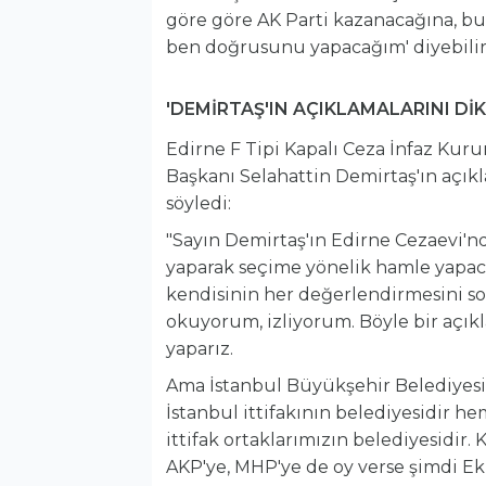
göre göre AK Parti kazanacağına, b
ben doğrusunu yapacağım' diyebilir
'DEMİRTAŞ'IN AÇIKLAMALARINI D
Edirne F Tipi Kapalı Ceza İnfaz Ku
Başkanı Selahattin Demirtaş'ın açıkl
söyledi:
"Sayın Demirtaş'ın Edirne Cezaevi'n
yaparak seçime yönelik hamle yapac
kendisinin her değerlendirmesini so
okuyorum, izliyorum. Böyle bir açık
yaparız.
Ama İstanbul Büyükşehir Belediyes
İstanbul ittifakının belediyesidir hem 
ittifak ortaklarımızın belediyesidir
AKP'ye, MHP'ye de oy verse şimdi Ek