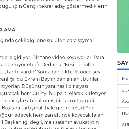
lduğu için Genç'i tekrar aday göstermediklerini
IKLAMA
ığında çekildiği öne sürülen para sayma
lere gidiyor. Bir tane video koyuyorlar. Para
SA
, buzluyor etrafı. Dedim ki 'Kesin etrafta
i, tarihi vardır.' Sonradan çıktı. İlk önce şey
Mo
şkanlığı, bu Ekrem Bey'in danışmanı, bunlar
yorlar.' Düşünün yani nasıl bir siyasi
SÜ
tıracak hem CHP'yi bir parti olarak kirletiyor
ı parayla satın alınmış bir kurultay gibi
Ava
l Başkanı tartışmalı hale getirecek, diğer
HO
dur edecek hem zan altında koyacak falan.
 İl Başkanlığı değil, malı satanın avukatının
AU