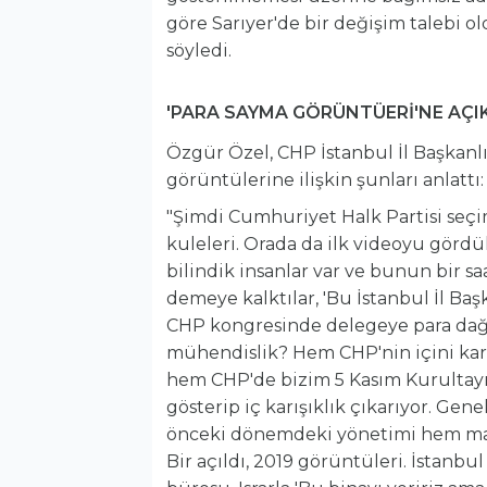
göre Sarıyer'de bir değişim talebi o
söyledi.
'PARA SAYMA GÖRÜNTÜERİ'NE AÇ
Özgür Özel, CHP İstanbul İl Başkanl
görüntülerine ilişkin şunları anlattı:
"Şimdi Cumhuriyet Halk Partisi seçim
kuleleri. Orada da ilk videoyu gördük
bilindik insanlar var ve bunun bir saat
demeye kalktılar, 'Bu İstanbul İl Ba
CHP kongresinde delegeye para dağıtı
mühendislik? Hem CHP'nin içini karış
hem CHP'de bizim 5 Kasım Kurultayı'n
gösterip iç karışıklık çıkarıyor. Gene
önceki dönemdeki yönetimi hem mağ
Bir açıldı, 2019 görüntüleri. İstanbul