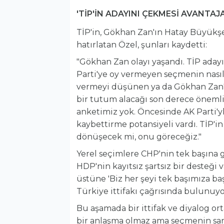
'TİP'İN ADAYINI ÇEKMESİ AVANTA
TİP'in, Gökhan Zan'ın Hatay Büyükşe
hatırlatan Özel, şunları kaydetti:
"Gökhan Zan olayı yaşandı. TİP adayı 
Parti'ye oy vermeyen seçmenin nasıl 
vermeyi düşünen ya da Gökhan Zan'
bir tutum alacağı son derece önemli
anketimiz yok. Öncesinde AK Parti'yl
kaybettirme potansiyeli vardı. TİP'i
dönüşecek mi, onu göreceğiz."
Yerel seçimlere CHP'nin tek başına g
HDP'nin kayıtsız şartsız bir desteği
üstüne 'Biz her şeyi tek başımıza ba
Türkiye ittifakı çağrısında bulunuyor
Bu aşamada bir ittifak ve diyalog or
bir anlaşma olmaz ama seçmenin sandı