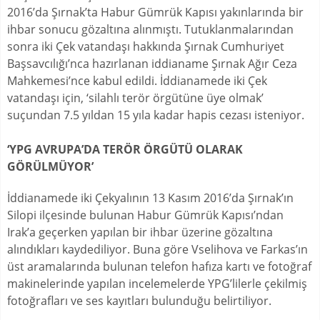
2016’da Şırnak’ta Habur Gümrük Kapısı yakınlarında bir
ihbar sonucu gözaltına alınmıştı. Tutuklanmalarından
sonra iki Çek vatandaşı hakkında Şırnak Cumhuriyet
Başsavcılığı’nca hazırlanan iddianame Şırnak Ağır Ceza
Mahkemesi’nce kabul edildi. İddianamede iki Çek
vatandaşı için, ‘silahlı terör örgütüne üye olmak’
suçundan 7.5 yıldan 15 yıla kadar hapis cezası isteniyor.
‘YPG AVRUPA’DA TERÖR ÖRGÜTÜ OLARAK
GÖRÜLMÜYOR’
İddianamede iki Çekyalının 13 Kasım 2016’da Şırnak’ın
Silopi ilçesinde bulunan Habur Gümrük Kapısı’ndan
Irak’a geçerken yapılan bir ihbar üzerine gözaltına
alındıkları kaydediliyor. Buna göre Vselihova ve Farkas’ın
üst aramalarında bulunan telefon hafıza kartı ve fotoğraf
makinelerinde yapılan incelemelerde YPG’lilerle çekilmiş
fotoğrafları ve ses kayıtları bulunduğu belirtiliyor.