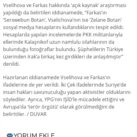
Vselihova ve Farkas hakkında ‘açık kaynak’ araştırması
yapıldığı da belirtilen iddianamede, “Farkas’ın
‘Serxwebun Botan’, Vselichova’nın ise ‘Zelane Botan’
sosyal medya hesaplarını kullandıklarını tespit edildi.
Hesaplarda yapılan incelemelerde PKK militanlarıyla
ellerinde Kalaşnikof uzun namlulu silahlarının da
bulunduğu fotoğraflar bulundu. Şüphelilerin Türkiye
üzerinden Irak’a birkaç kez girdikleri de anlaşılmıştır”
denildi.
Hazırlanan iddianamede Vselihova ve Farkas’ın
ifadelerine de yer verildi. İki Çek ifadelerinde Suriye’de
insan hakları savunuculuğu yapan aktivistler olduklarını
söylediler. Ayrıca, YPG’nin IŞİD’le mücadele ettiğini ve
Avrupa’da ‘terör örgütü’ olarak görülmediğini de
belirttiler. / DUVAR
YORUM EKLE