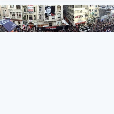
Hrant Dink, ölümünün 11'inci
yılında anıldı: Demirtaş ve Şık
burada
Politika
19 Ocak 2018 - 18:09