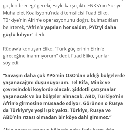
güçlendireceği’ gerekçesiyle karşı çıktı. ENKS’nin Suriye
Muhalefet Koalisyonu’ndaki temsilcisi Fuad Eliko,
Türkiye’nin Afrin’e operasyonunu doğru bulmadıkları
belirterek, “
Afrin’e yapılan her saldırı, PYD’yi daha
güçlü kılıyor
” dedi.
Rûdaw’a konuşan Eliko, “Türk güçlerinin Efrin’e
gireceğine inanmıyorum” dedi. Fuad Eliko, şunları
söyledi:
“Savaşın daha çok YPG’nin ÖSO’dan aldığı bölgelerde
yaşanacağını düşünüyorum. Tel Rifa, Minix ve
çevresindeki köylerde olacak. Şiddetli çatışmalar
yaşanacak ve bu bölgeler alınacak. ABD, Türkiye’nin
Afrin’e girmesine müsaade ediyor. Görünen o Rusya
da Türkiye’ye yeşil ışık yaktı. Türkiye, Rusya ve
ABD’nin rızası olmadan bir köye dahi giremez.”
Afrin operasyonunun bölgede daha fazla karışıklığa