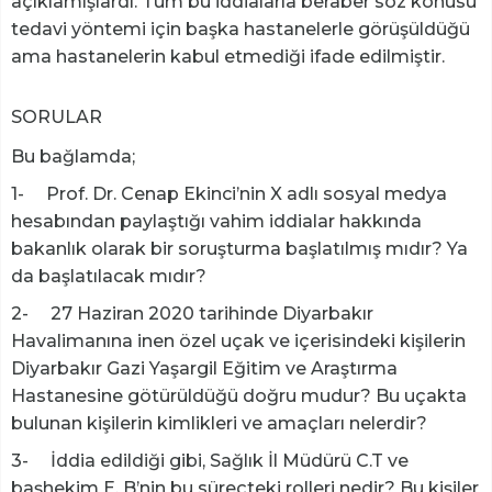
açıklamışlardı. Tüm bu iddialarla beraber söz konusu
tedavi yöntemi için başka hastanelerle görüşüldüğü
ama hastanelerin kabul etmediği ifade edilmiştir.
SORULAR
Bu bağlamda;
1- Prof. Dr. Cenap Ekinci’nin X adlı sosyal medya
hesabından paylaştığı vahim iddialar hakkında
bakanlık olarak bir soruşturma başlatılmış mıdır? Ya
da başlatılacak mıdır?
2- 27 Haziran 2020 tarihinde Diyarbakır
Havalimanına inen özel uçak ve içerisindeki kişilerin
Diyarbakır Gazi Yaşargil Eğitim ve Araştırma
Hastanesine götürüldüğü doğru mudur? Bu uçakta
bulunan kişilerin kimlikleri ve amaçları nelerdir?
3- İddia edildiği gibi, Sağlık İl Müdürü C.T ve
başhekim E. B’nin bu süreçteki rolleri nedir? Bu kişiler