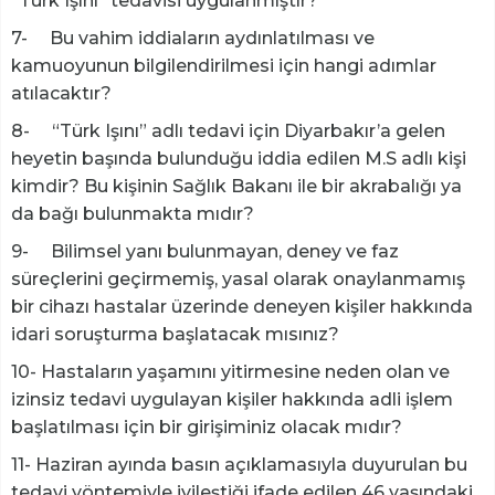
“Türk Işını” tedavisi uygulanmıştır?
7- Bu vahim iddiaların aydınlatılması ve
kamuoyunun bilgilendirilmesi için hangi adımlar
atılacaktır?
8- “Türk Işını” adlı tedavi için Diyarbakır’a gelen
heyetin başında bulunduğu iddia edilen M.S adlı kişi
kimdir? Bu kişinin Sağlık Bakanı ile bir akrabalığı ya
da bağı bulunmakta mıdır?
9- Bilimsel yanı bulunmayan, deney ve faz
süreçlerini geçirmemiş, yasal olarak onaylanmamış
bir cihazı hastalar üzerinde deneyen kişiler hakkında
idari soruşturma başlatacak mısınız?
10- Hastaların yaşamını yitirmesine neden olan ve
izinsiz tedavi uygulayan kişiler hakkında adli işlem
başlatılması için bir girişiminiz olacak mıdır?
11- Haziran ayında basın açıklamasıyla duyurulan bu
tedavi yöntemiyle iyileştiği ifade edilen 46 yaşındaki