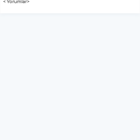
< Yorumlar>
Yüksekova Ticaret ve Sanayi
Odası Meclis Başkanı Timur
Sevi silahlı saldırıda yaralandı